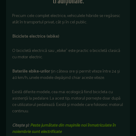
Precum cele complet electrice, vehiculele hibride se regăsesc
atât în transportul privat, cât și în cel public.
Biciclete electrice (ebike)
O bicicletă electrică sau „ebike” este practic o bicicletă clasică
cu motor electric.
Bateriile ebike-urilor
țin câteva ore și permit viteze între 24 și
40 km/h, unele modele depășind chiar aceste viteze.
Există diferite modele, cea mai ecologică fiind bicicleta cu
asistență la pedalare. La acest tip, motorul pornește doar după
ce utilizatorul pedalează. Există și modele care folosesc motorul
continuu.
Citește și:
Peste jumătate din mașinile noi înmatriculate în
noiembrie sunt electrificate