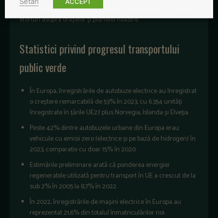
Setari
ACCEPT
Vom analiza, de asemenea, impactul transformator al acestor
eforturi asupra orașelor și planetei noastre.
Statistici privind progresul transportului
public verde
În Europa, înregistrările de autobuze electrice au înregistrat
o creștere remarcabilă de 53% în 2023, cu 6.354 unități
înregistrate în țările UE27 plus Norvegia, Islanda și Elveția.
Peste 42% dintre autobuzele urbane din Europa erau
vehicule cu emisii zero (electrice și pe bază de hidrogen) în
2023, comparativ cu doar 15% în 2020.
Estimările preliminare arată că ponderea energiei
regenerabile utilizată pentru transport în UE a crescut de la
sub 2% în 2005 la 8,7% în 2022.
În 2022, înregistrările de mașini electrice în Europa au
reprezentat 21,6% din totalul înmatriculărilor noi.