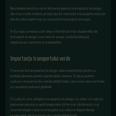
Bicicletele electrice sunt eficiente pentru transportul ecologic
din mai multe motive: producția lor necesită mai puține resurse
decât vehiculele mari și consumă mai puțină energie.
În Europa, acestea sunt deja o formă tot mai răspândită de
transport ecologic, mai ales în orașe, unde facilitează
deplasarea curierilor și navetiștilor.
Importanța transportului verde
Trecerea la transportul ecologic este importantă pentru a
proteja planeta pentru generațiile viitoare. În plus, putem
reduce consumul de combustibili fosili, care sunt resurse finite
și cauzează poluare globală.
O cultură care adoptă transportul ecologic nu doar că reduce
poluarea aerului și ajută populația să fie mai sănătoasă, ci și
economisește resurse energetice și reduce dependența
guvernelor de furnizorii de combustibili fosili.