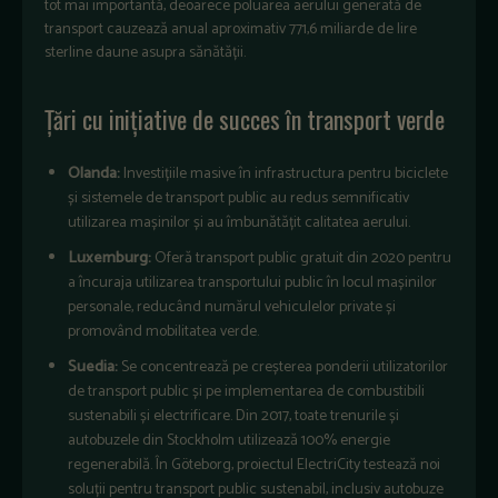
tot mai importantă, deoarece poluarea aerului generată de
transport cauzează anual aproximativ 771,6 miliarde de lire
sterline daune asupra sănătății.
Țări cu inițiative de succes în transport verde
Olanda:
Investițiile masive în infrastructura pentru biciclete
și sistemele de transport public au redus semnificativ
utilizarea mașinilor și au îmbunătățit calitatea aerului.
Luxemburg:
Oferă transport public gratuit din 2020 pentru
a încuraja utilizarea transportului public în locul mașinilor
personale, reducând numărul vehiculelor private și
promovând mobilitatea verde.
Suedia:
Se concentrează pe creșterea ponderii utilizatorilor
de transport public și pe implementarea de combustibili
sustenabili și electrificare. Din 2017, toate trenurile și
autobuzele din Stockholm utilizează 100% energie
regenerabilă.
În Göteborg, proiectul ElectriCity testează noi
soluții pentru transport public sustenabil, inclusiv autobuze