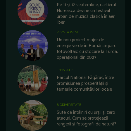
Pe 11 și 12 septembrie, cartierul
Floreasca devine un festival
urban de muzică clasică în aer
liber
REVISTA PRESEI
Un nou proiect major de
energie verde în România: parc
fotovoltaic cu stocare la Turda,
operațional din 2027
LEGISLATIE
Parcul Național Făgăraș, între
promisiunea prosperității și
temerile comunităților locale
BIODIVERSITATE
Sute de întâlniri cu urșii și zero
atacuri. Cum se protejează
rangerii și fotografii de natură?