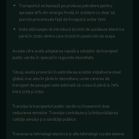
Transportul se bazează pe produse petroliere pentru
aproape 91% din energia finală, în scădere cu doar 3,5
puncte procentuale față de începutul anilor 1970.
India plănuiește să introducă 50.000 de autobuze electrice
până în 2030, dintre care 10.000 în peste 100 de orașe.
Aceste cifre arată adoptarea rapidă a soluțiilor de transport
public verde, în special în regiunile dezvoltate.
Totuși, există provocări în extinderea acestor inițiative la nivel
global, mai ales în țările în dezvoltare, unde cererea de
transport de pasageri este estimată să crească până la 79%
între 2019 și 2050.
Tranziția la transportul public verde nu înseamnă doar
reducerea emisiilor. Tranziția contribuie și la îmbunătățirea
calității aerului și a sănătății publice.
Trecerea la tehnologii electrice și alte tehnologii curate devine