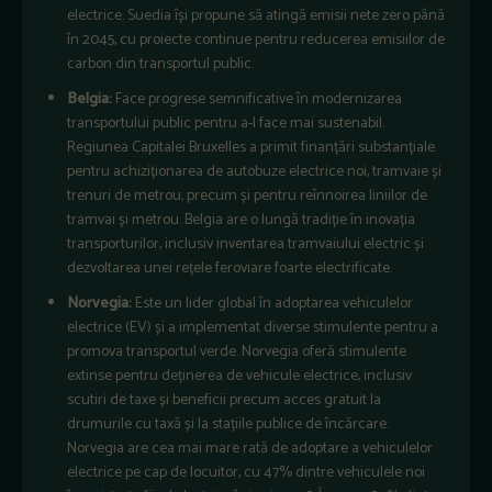
electrice. Suedia își propune să atingă emisii nete zero până
în 2045, cu proiecte continue pentru reducerea emisiilor de
carbon din transportul public.
Belgia:
Face progrese semnificative în modernizarea
transportului public pentru a-l face mai sustenabil.
Regiunea Capitalei Bruxelles a primit finanțări substanțiale
pentru achiziționarea de autobuze electrice noi, tramvaie și
trenuri de metrou, precum și pentru reînnoirea liniilor de
tramvai și metrou. Belgia are o lungă tradiție în inovația
transporturilor, inclusiv inventarea tramvaiului electric și
dezvoltarea unei rețele feroviare foarte electrificate.
Norvegia:
Este un lider global în adoptarea vehiculelor
electrice (EV) și a implementat diverse stimulente pentru a
promova transportul verde. Norvegia oferă stimulente
extinse pentru deținerea de vehicule electrice, inclusiv
scutiri de taxe și beneficii precum acces gratuit la
drumurile cu taxă și la stațiile publice de încărcare.
Norvegia are cea mai mare rată de adoptare a vehiculelor
electrice pe cap de locuitor, cu 47% dintre vehiculele noi