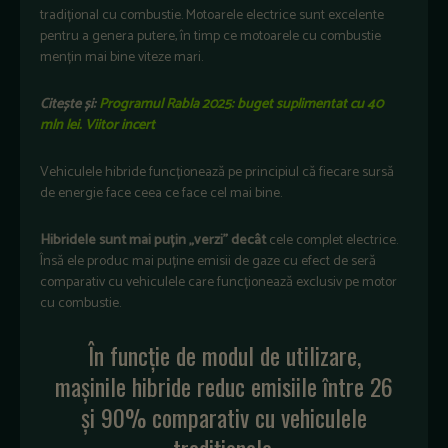
tradițional cu combustie. Motoarele electrice sunt excelente
pentru a genera putere, în timp ce motoarele cu combustie
mențin mai bine viteze mari.
Citește și:
Programul Rabla 2025: buget suplimentat cu 40
mln lei. Viitor incert
Vehiculele hibride funcționează pe principiul că fiecare sursă
de energie face ceea ce face cel mai bine.
Hibridele sunt mai puțin „verzi” decât
cele complet electrice.
Însă ele produc mai puține emisii de gaze cu efect de seră
comparativ cu vehiculele care funcționează exclusiv pe motor
cu combustie.
În funcție de modul de utilizare,
mașinile hibride reduc emisiile între 26
și 90% comparativ cu vehiculele
tradiționale.