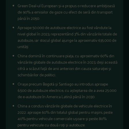
Green Deal-ul European și-a propus o reducere ambițioasă
de 90% a emisiilor de gaze cu efect de seră din transport
până în 2050.
Aproape 50.000 de autobuze electrice au fost vândute la
nivel global în 2023, reprezentând 3% din vânzările totale de
autobuze, iar stocul global ajunge la aproximativ 635.000 de
unități.
China domină în continuare piața, cu aproximativ 60% din
vânzările globale de autobuze electrice în 2023, deși această
cifră a scăzut față de anii anteriori din cauza saturației și
schimbărilor de politici.
Orașe precum Bogotá și Santiago au introdus aproape
6.500 de autobuze electrice, cu așteptarea de a avea 25.000
de e-autobuze în America Latină până în 2030.
China a condus vânzările globale de vehicule electrice în
2022: aproape 60% din totalul global pentru mașini, peste
40% pentru vehicule comerciale ușoare și peste 80%
pentru vehicule cu două roți și autobuze.