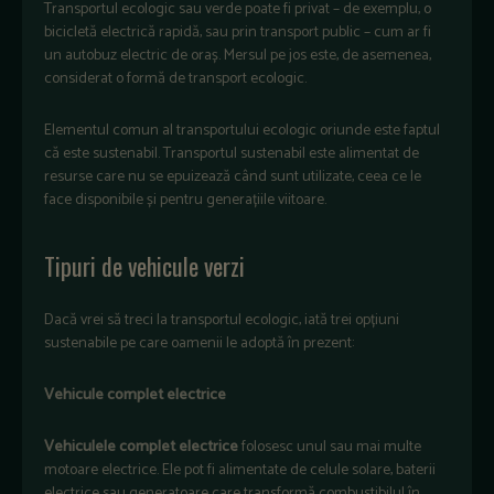
T
ransportul ecologic sau verde poate fi privat – de exemplu, o
bicicletă electrică rapidă, sau prin transport public – cum ar fi
un autobuz electric de oraș. Mersul pe jos este, de asemenea,
considerat o formă de transport ecologic.
Elementul comun al transportului ecologic oriunde este faptul
că este sustenabil. Transportul sustenabil este alimentat de
resurse care nu se epuizează când sunt utilizate, ceea ce le
face disponibile și pentru generațiile viitoare.
Tipuri de vehicule verzi
Dacă vrei să treci la transportul ecologic, iată trei opțiuni
sustenabile pe care oamenii le adoptă în prezent:
Vehicule complet electrice
Vehiculele complet electrice
folosesc unul sau mai multe
motoare electrice. Ele pot fi alimentate de celule solare, baterii
electrice sau generatoare care transformă combustibilul în