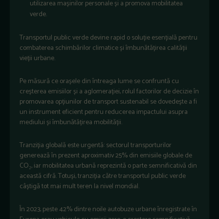
utilizarea mașinilor personale și a promova mobilitatea
verde.
Transportul public verde devine rapid o soluție esențială pentru
combaterea schimbărilor climatice și îmbunătățirea calității
vieții urbane.
Pe măsură ce orașele din întreaga lume se confruntă cu
creșterea emisiilor și a aglomerației, rolul factorilor de decizie în
promovarea opțiunilor de transport sustenabil se dovedește a fi
un instrument eficient pentru reducerea impactului asupra
mediului și îmbunătățirea mobilității.
Tranziția globală este urgentă: sectorul transporturilor
generează în prezent aproximativ 25% din emisiile globale de
CO₂, iar mobilitatea urbană reprezintă o parte semnificativă din
această cifră. Totuși, tranziția către transportul public verde
câștigă tot mai mult teren la nivel mondial.
În 2023, peste 42% dintre noile autobuze urbane înregistrate în