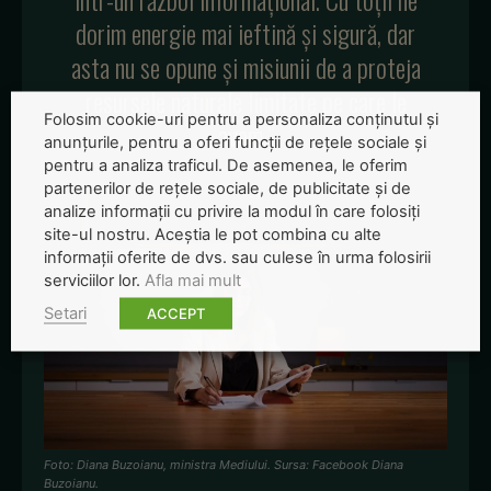
dorim energie mai ieftină și sigură, dar
asta nu se opune și misiunii de a proteja
resursele naturale limitate pe care le
Folosim cookie-uri pentru a personaliza conținutul și
avem.”
anunțurile, pentru a oferi funcții de rețele sociale și
pentru a analiza traficul. De asemenea, le oferim
partenerilor de rețele sociale, de publicitate și de
analize informații cu privire la modul în care folosiți
site-ul nostru. Aceștia le pot combina cu alte
informații oferite de dvs. sau culese în urma folosirii
serviciilor lor.
Afla mai mult
Setari
ACCEPT
Foto: Diana Buzoianu, ministra Mediului. Sursa: Facebook Diana
Buzoianu.