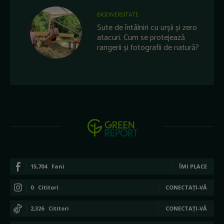
BIODIVERSITATE
Sute de întâlniri cu urșii și zero
atacuri. Cum se protejează
rangerii și fotografii de natură?
15,704
Fani
ÎMI PLACE
0
Cititori
CONECTAȚI-VĂ
2,326
Cititori
CONECTAȚI-VĂ