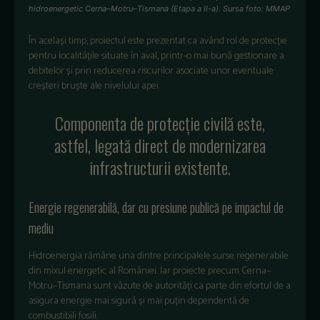
hidroenergetic Cerna–Motru–Tismana (Etapa a II-a). Sursa foto: MMAP
În același timp, proiectul este prezentat ca având rol de protecție
pentru localitățile situate în aval, printr-o mai bună gestionare a
debitelor și prin reducerea riscurilor asociate unor eventuale
creșteri bruște ale nivelului apei.
Componenta de protecție civilă este,
astfel, legată direct de modernizarea
infrastructurii existente.
Energie regenerabilă, dar cu presiune publică pe impactul de
mediu
Hidroenergia rămâne una dintre principalele surse regenerabile
din mixul energetic al României. Iar proiecte precum Cerna–
Motru–Tismana sunt văzute de autorități ca parte din efortul de a
asigura energie mai sigură și mai puțin dependentă de
combustibili fosili.