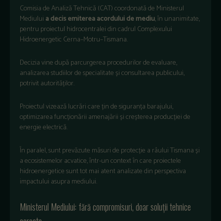
Comisia de Analiză Tehnică (CAT) coordonată de Ministerul
Mediului
a decis emiterea acordului de mediu
, în unanimitate,
pentru proiectul hidrocentralei din cadrul Complexului
Hidroenergetic Cerna–Motru–Tismana.
Decizia vine după parcurgerea procedurilor de evaluare,
analizarea studiilor de specialitate și consultarea publicului,
potrivit autorităților.
Proiectul vizează lucrări care țin de siguranța barajului,
optimizarea funcționării amenajării și creșterea producției de
energie electrică.
În paralel, sunt prevăzute măsuri de protecție a râului Tismana și
a ecosistemelor acvatice, într-un context în care proiectele
hidroenergetice sunt tot mai atent analizate din perspectiva
impactului asupra mediului.
Ministerul Mediului: fără compromisuri, doar soluții tehnice
corecte