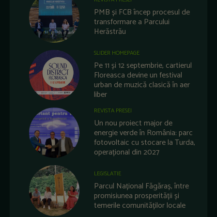
PMB și FCB încep procesul de
transformare a Parcului
Herăstrău
SLIDER HOMEPAGE
Pe 11 și 12 septembrie, cartierul
Floreasca devine un festival
urban de muzică clasică în aer
liber
REVISTA PRESEI
Un nou proiect major de
energie verde în România: parc
fotovoltaic cu stocare la Turda,
operațional din 2027
LEGISLATIE
Parcul Național Făgăraș, între
promisiunea prosperității și
temerile comunităților locale