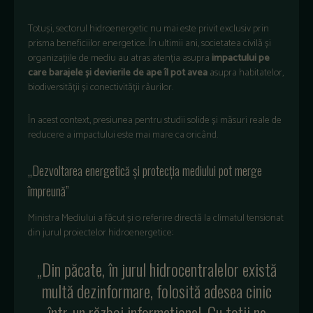
Totuși, sectorul hidroenergetic nu mai este privit exclusiv prin
prisma beneficiilor energetice. În ultimii ani, societatea civilă și
organizațiile de mediu au atras atenția asupra
impactului pe
care barajele și devierile de ape îl pot avea
asupra habitatelor,
biodiversității și conectivității râurilor.
În acest context, presiunea pentru studii solide și măsuri reale de
reducere a impactului este mai mare ca oricând.
„Dezvoltarea energetică și protecția mediului pot merge
împreună”
Ministra Mediului a făcut și o referire directă la climatul tensionat
din jurul proiectelor hidroenergetice:
„Din păcate, în jurul hidrocentralelor există
multă dezinformare, folosită adesea cinic
într-un război informațional. Cu toții ne