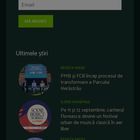
MĂ ABONEZ
Ultimele știri
REVISTA PRESEI
PMB și FCB încep procesul de
transformare a Parcului
Herăstrău
SLIDER HOMEPAGE
Pe 11 și 12 septembrie, cartierul
Floreasca devine un festival
urban de muzică clasică în aer
liber
REVISTA PRESEI