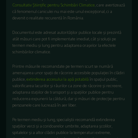
Consultativ Științific pentru Schimbări Climatice
, care avertizează
că fenomenul caniculei nu mai este unul excepțional, ci a
devenit o realitate recurentă în România.
Documentul este adresat autorităților publice locale și prezintă
atât măsuri care pot fi implementate imediat, cât și soluții pe
termen mediu și lung pentru adaptarea orașelor la efectele
schimbărilor climatice.
Printre măsurile recomandate pe termen scurt se numără
amenajarea unor spații de răcorire accesibile populației în clădiri
publice,
extinderea accesului la apă potabilă
în spațiul public,
valorificarea lacurilor și râurilor ca zone de răcorire și recreere,
adaptarea stațiilor de transport și a spațiilor publice pentru
reducerea expunerii la căldură, dar și măsuri de protecție pentru
persoanele care lucrează în aer liber.
Pe termen mediu și lung, specialiștii recomandă extinderea
spațiilor verzi și a coridoarelor umbrite, adaptarea școlilor,
spitalelor și a altor clădiri publice la temperaturi extreme,