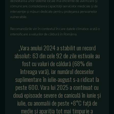
dezvoltarea unor sisteme locale mai eficiente de avertizare și
comunicare, consolidarea capacității serviciilor medicale și de
intervenție și măsuri dedicate pentru protejarea persoanelor
vulnerabile.
Recomandările vin în contextul în care datele climatice arată o
intensificare a valurilor de căldură în România.
„Vara anului 2024 a stabilit un record
absolut: 63 din cele 92 de zile estivale au
fost cu valuri de căldură (68% din
întreaga vară), iar numărul deceselor
suplimentare în iulie-august s-a ridicat la
peste 600. Vara lui 2025 a continuat cu
două episoade severe de caniculă în iunie și
iulie, cu anomalii de peste +8°C față de
medie și apariția tot mai timpurie a