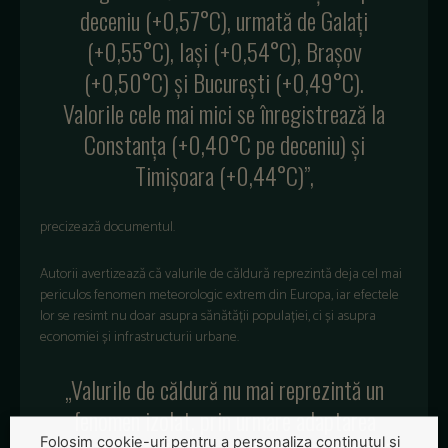
deceniu (+0,57°C), urmată de Galați
(+0,55°C), Iași (+0,54°C), Brașov
(+0,50°C) și București (+0,49°C).
Valorile cele mai mici se înregistrează la
Constanța (+0,40°C pe deceniu) și
Timișoara (+0,44°C)”,
precizează documentul.
Autorii avertizează că valurile de căldură reprezintă deja cel mai
periculos fenomen meteorologic extrem din Europa, iar efectele
lor se resimt nu doar asupra sănătății populației, ci și asupra
economiei și infrastructurii urbane.
„Valurile de căldură nu mai reprezintă un
fenomen izolat, prin urmare adaptarea
Folosim cookie-uri pentru a personaliza conținutul și