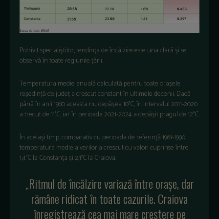
Potrivit specialiștilor, tendința de încălzire este una clară și se
observă în toate regiunile țării.
Temperatura medie anuală calculată pentru toate orașele
reședință de județ a crescut constant în ultimele decenii. Dacă
până în anii 1980 aceasta nu depășea 10°C, în intervalul 2011-2020
a trecut de 11°C, iar în perioada 2021-2024 a depășit pragul de 12°C.
În același timp, comparativ cu perioada de referință 1961-1990,
temperatura medie a verilor a crescut cu valori cuprinse între
1,4°C la Constanța și 2,1°C la Craiova.
„Ritmul de încălzire variază între orașe, dar
rămâne ridicat în toate cazurile. Craiova
înregistrează cea mai mare creștere pe