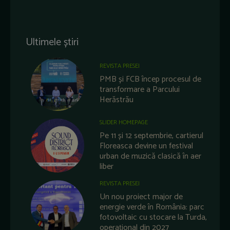
Ultimele știri
REVISTA PRESEI
PMB și FCB încep procesul de
transformare a Parcului
Herăstrău
SLIDER HOMEPAGE
Pe 11 și 12 septembrie, cartierul
Floreasca devine un festival
urban de muzică clasică în aer
liber
REVISTA PRESEI
Un nou proiect major de
energie verde în România: parc
fotovoltaic cu stocare la Turda,
operațional din 2027