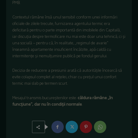
PMB.
Contextul rămâne însă unul sensibil: conform unei informări
oficiale de zilele trecute, furnizarea agentului termic era
deficitară pentru o parte importantă din imobilele din Capitală,
iar discuția despre termoficare nu mai este doar una tehnică, ci și
una socială — pentru că, în realitate, „regimul de avarie”
înseamnă apartamente insuficient încălzite, apă caldă cu
intermitențe și nemulțumire publică pe fondul gerului.
Decizia de reducere a presiunii arată că autoritățile încearcă să
evite colapsul complet al rețelei, chiar cu prețul unui confort
termic mai slab pe termen scurt.
Mesajul transmis bucureștenilor este:
căldura rămâne „în
funcțiune”, dar nu în condiții normale
.