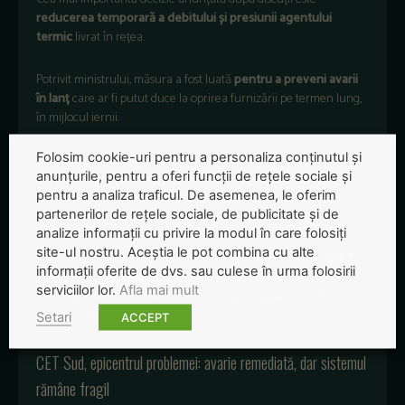
reducerea temporară a debitului și presiunii agentului
termic
livrat în rețea.
Potrivit ministrului, măsura a fost luată
pentru a preveni avarii
în lanț
care ar fi putut duce la oprirea furnizării pe termen lung,
în mijlocul iernii.
Folosim cookie-uri pentru a personaliza conținutul și
Oficialul a explicat că încărcarea la parametri optimi ar fi putut
anunțurile, pentru a oferi funcții de rețele sociale și
produce deteriorări ireversibile ale echipamentelor. Iar acest
pentru a analiza traficul. De asemenea, le oferim
scenariu ar fi fost „mai grav” decât disconfortul temporar
partenerilor de rețele sociale, de publicitate și de
provocat de scăderea presiunii.
analize informații cu privire la modul în care folosiți
site-ul nostru. Aceștia le pot combina cu alte
În paralel, specialiștii au decis suplimentarea debitului din
CET
informații oferite de dvs. sau culese în urma folosirii
Vest
și
CET Grozăvești
, precum și rearon­darea unor puncte
serviciilor lor.
Afla mai mult
termice care erau alimentate de CET Sud, cu speranța că
parametrii se vor îmbunătăți progresiv.
Setari
ACCEPT
CET Sud, epicentrul problemei: avarie remediată, dar sistemul
rămâne fragil