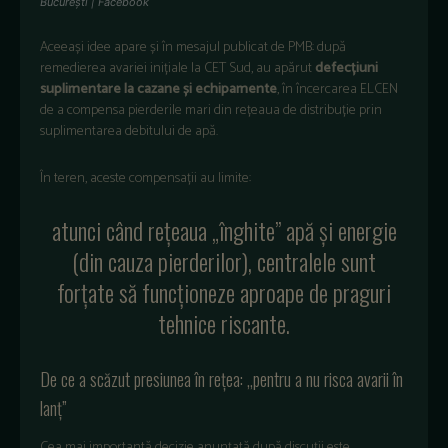
Bucureşti | Facebook
Aceeași idee apare și în mesajul publicat de PMB: după
remedierea avariei inițiale la CET Sud, au apărut
defecțiuni
suplimentare la cazane și echipamente
, în încercarea ELCEN
de a compensa pierderile mari din rețeaua de distribuție prin
suplimentarea debitului de apă.
În teren, aceste compensații au limite:
atunci când rețeaua „înghite” apă și energie
(din cauza pierderilor), centralele sunt
forțate să funcționeze aproape de praguri
tehnice riscante.
De ce a scăzut presiunea în rețea: „pentru a nu risca avarii în
lanț”
Cea mai importantă decizie anunțată după discuții este