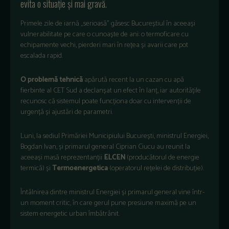
evita o situație și mai gravă.
Primele zile de iarnă „serioasă” găsesc Bucureștiul în aceeași
vulnerabilitate pe care o cunoaște de ani: o termoficare cu
echipamente vechi, pierderi mari în rețea și avarii care pot
escalada rapid.
O problemă tehnică
apărută recent la un cazan cu apă
fierbinte al CET Sud a declanșat un efect în lanț, iar autoritățile
recunosc că sistemul poate funcționa doar cu intervenții de
urgență și ajustări de parametri.
Luni, la sediul Primăriei Municipiului București, ministrul Energiei,
Bogdan Ivan, și primarul general Ciprian Ciucu au reunit la
aceeași masă reprezentanții
ELCEN
(producătorul de energie
termică) și
Termoenergetica
(operatorul rețelei de distribuție).
Întâlnirea dintre ministrul Energiei și primarul general vine într-
un moment critic, în care gerul pune presiune maximă pe un
sistem energetic urban îmbătrânit.