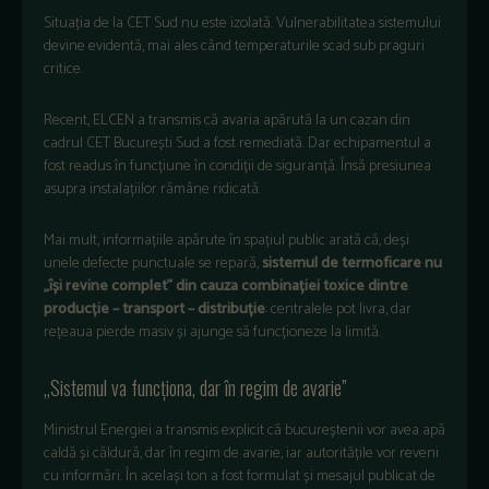
Situația de la CET Sud nu este izolată. Vulnerabilitatea sistemului
devine evidentă, mai ales când temperaturile scad sub praguri
critice.
Recent, ELCEN a transmis că avaria apărută la un cazan din
cadrul CET București Sud a fost remediată. Dar echipamentul a
fost readus în funcțiune în condiții de siguranță. Însă presiunea
asupra instalațiilor rămâne ridicată.
Mai mult, informațiile apărute în spațiul public arată că, deși
unele defecte punctuale se repară,
sistemul de termoficare nu
„își revine complet” din cauza combinației toxice dintre
producție – transport – distribuție
: centralele pot livra, dar
rețeaua pierde masiv și ajunge să funcționeze la limită.
„Sistemul va funcționa, dar în regim de avarie”
Ministrul Energiei a transmis explicit că bucureștenii vor avea apă
caldă și căldură, dar în regim de avarie, iar autoritățile vor reveni
cu informări. În același ton a fost formulat și mesajul publicat de