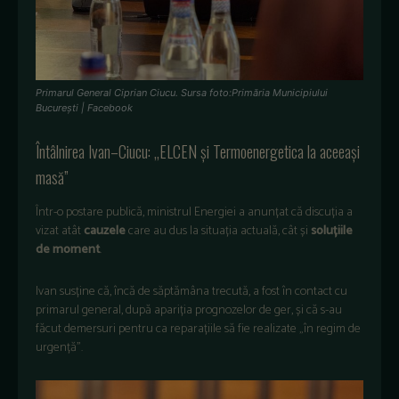
Primarul General Ciprian Ciucu. Sursa foto:Primăria Municipiului
Bucureşti | Facebook
Întâlnirea Ivan–Ciucu: „ELCEN și Termoenergetica la aceeași
masă”
Într-o postare publică, ministrul Energiei a anunțat că discuția a
vizat atât
cauzele
care au dus la situația actuală, cât și
soluțiile
de moment
.
Ivan susține că, încă de săptămâna trecută, a fost în contact cu
primarul general, după apariția prognozelor de ger, și că s-au
făcut demersuri pentru ca reparațiile să fie realizate „în regim de
urgență”.