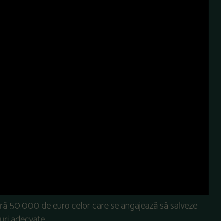
ră 50.000 de euro celor care se angajează să salveze
curi adecvate.