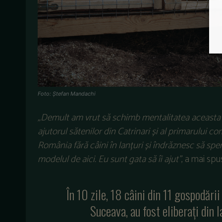
Foto: Ștefan Mandachi
„Demult am vrut să schimb mentalitatea aceasta
ajutorul sătenilor din Catrinari și al primarului c
România fără câini în lanțuri și îndrăznesc să sper 
modelul de aici. Eu sunt gata să îi ajut”
, a mai spu
În 10 zile, 18 câini din 11 gospodări
Suceava, au fost eliberați din la