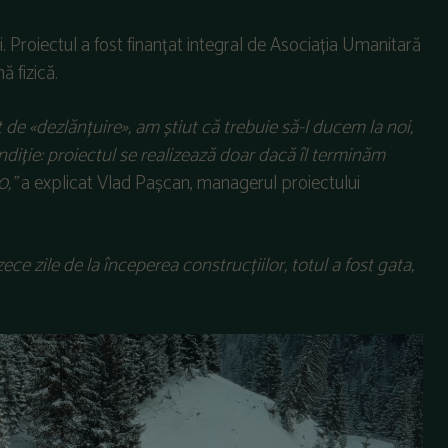
ei. Proiectul a fost finanțat integral de Asociația Umanitară
 fizică.
de «dezlănțuire», am știut că trebuie să-l ducem la noi,
diție: proiectul se realizează doar dacă îl terminăm
0,”
a explicat Vlad Pașcan, managerul proiectului
ece zile de la începerea construcțiilor, totul a fost gata,