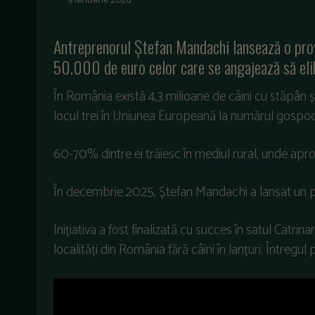
9 ianuarie 2026
Antreprenorul Ștefan Mandachi lansează o prov
50.000 de euro celor care se angajează să elibe
În România există 4,3 milioane de câini cu stăpân
locul trei în Uniunea Europeană la numărul gospodăr
60-70% dintre ei trăiesc în mediul rural, unde aproa
În decembrie 2025, Ștefan Mandachi a lansat un proi
Inițiativa a fost finalizată cu succes în satul Catrin
localități din România fără câini în lanțuri. Întregu