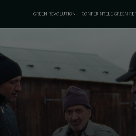
e Green Report
Podcast
Gala Green Report
Contact
GREEN REVOLUTION
CONFERINȚELE GREEN RE
USINESS
ENERGIE
TRANSPORT
CSR
SCHIMBĂRI CLIMATICE