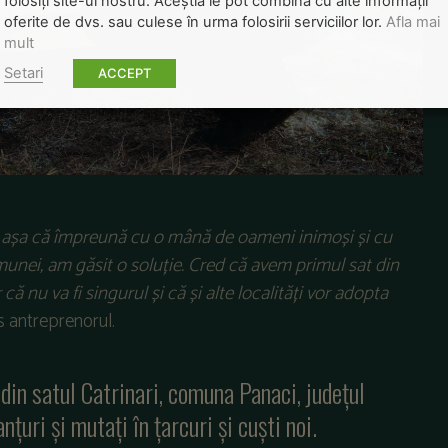
folosiți site-ul nostru. Aceștia le pot combina cu alte informații
oferite de dvs. sau culese în urma folosirii serviciilor lor.
Afla mai
mult
Setari
ACCEPT
 așa că împreună cu o mână de oameni inimoși și cu
omunei, am găsit o soluție. Cred că avem primul sat din
că nu va fi singurul și că și alte localități vor adopta
s antreprenorul.
i din satul Catrinari, comuna Panaci, județul
nțuri și mutați în țarcuri și cuști noi.