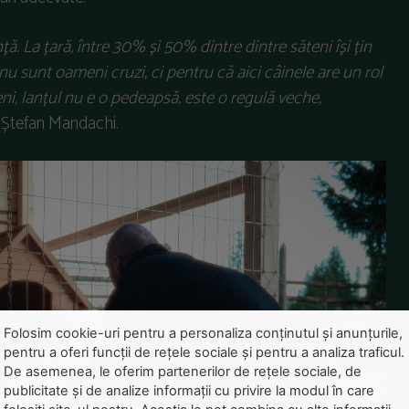
ă. La țară, între 30% și 50% dintre dintre săteni își țin
i nu sunt oameni cruzi, ci pentru că aici câinele are un rol
eni, lanțul nu e o pedeapsă, este o regulă veche,
t Ștefan Mandachi.
Folosim cookie-uri pentru a personaliza conținutul și anunțurile,
pentru a oferi funcții de rețele sociale și pentru a analiza traficul.
De asemenea, le oferim partenerilor de rețele sociale, de
publicitate și de analize informații cu privire la modul în care