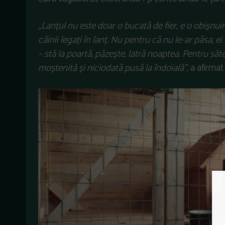
„Lanțul nu este doar o bucată de fier, e o obișnuinț
câinii legați în lanț. Nu pentru că nu le-ar păsa, e
– stă la poartă, păzește, latră noaptea. Pentru săt
moștenită și niciodată pusă la îndoială”
, a afirma