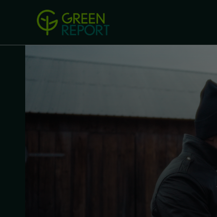
Green Revolution
Conferințel
ACASA
LEGISLAȚIE
B