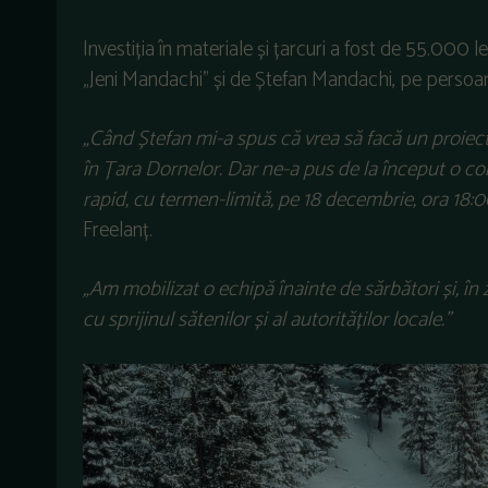
Investiția în materiale și țarcuri a fost de 55.000 l
„Jeni Mandachi” și de Ștefan Mandachi, pe persoană
„Când Ștefan mi-a spus că vrea să facă un proiect 
în Țara Dornelor. Dar ne-a pus de la început o con
rapid, cu termen-limită, pe 18 decembrie, ora 18:0
Freelanț.
„Am mobilizat o echipă înainte de sărbători și, în z
cu sprijinul sătenilor și al autorităților locale.”