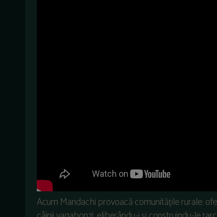
Acum Mandachi provoacă comunitățile rurale: ofe
câinii vagabonzi, eliberându-i și construindu-le țar