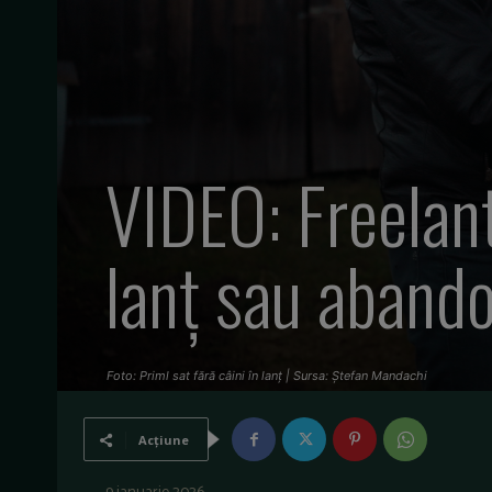
VIDEO: Freelanț
lanț sau aband
Foto: Priml sat fără câini în lanț | Sursa: Ștefan Mandachi
Acțiune