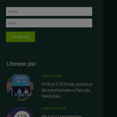
MĂ ABONEZ
Ultimele știri
REVISTA PRESEI
PMB și FCB încep procesul
de transformare a Parcului
Herăstrău
SLIDER HOMEPAGE
Pe 11 și 12 septembrie,