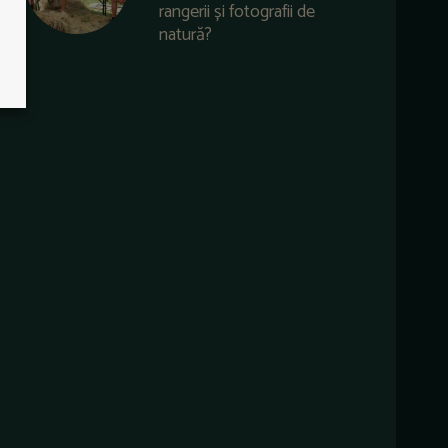
rangerii și fotografii de
natură?