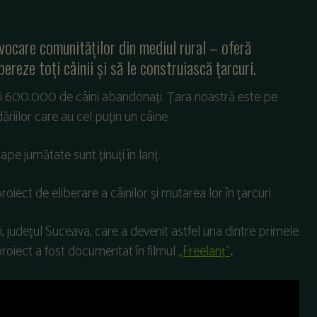
ocare comunităților din mediul rural – oferă
reze toți câinii și să le construiască țarcuri.
 și 600.000 de câini abandonați. Țara noastră este pe
iilor care au cel puțin un câine.
pe jumătate sunt ținuți în lanț.
ect de eliberare a câinilor și mutarea lor în țarcuri.
ari, județul Suceava, care a devenit astfel una dintre primele
l proiect a fost documentat în filmul
„Freelanț”
.