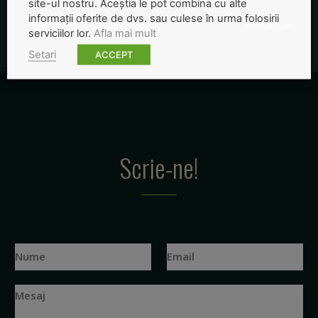
site-ul nostru. Aceștia le pot combina cu alte
informații oferite de dvs. sau culese în urma folosirii
2,170
Abonați
ABONAȚI-VĂ
serviciilor lor.
Afla mai mult
Setari
ACCEPT
Scrie-ne!