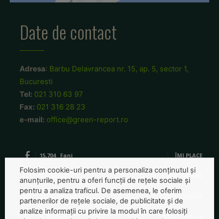
Date de contact
Adresa
:
Barbu Delavrancea nr. 15, ap. 5, sector 1,
Bucuresti
Tel:
021 310 63 97
Fax:
021 316 28 23
e-mail:
office@green-report.ro
15,704
Fani
ÎMI PLACE
Folosim cookie-uri pentru a personaliza conținutul și
0
Cititori
CONECTAȚI-VĂ
anunțurile, pentru a oferi funcții de rețele sociale și
pentru a analiza traficul. De asemenea, le oferim
2,327
Cititori
CONECTAȚI-VĂ
partenerilor de rețele sociale, de publicitate și de
analize informații cu privire la modul în care folosiți
0
Cititori
CONECTAȚI-VĂ