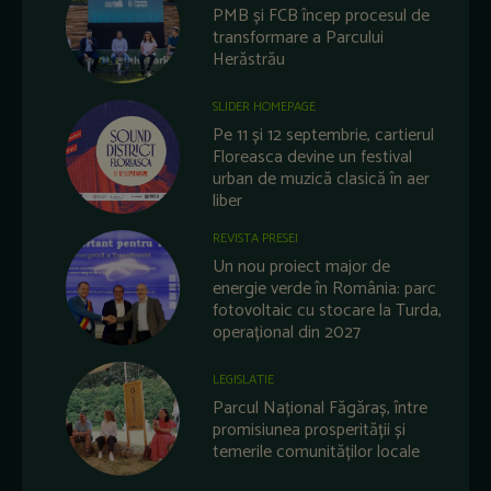
PMB și FCB încep procesul de
transformare a Parcului
Herăstrău
SLIDER HOMEPAGE
Pe 11 și 12 septembrie, cartierul
Floreasca devine un festival
urban de muzică clasică în aer
liber
REVISTA PRESEI
Un nou proiect major de
energie verde în România: parc
fotovoltaic cu stocare la Turda,
operațional din 2027
LEGISLATIE
Parcul Național Făgăraș, între
promisiunea prosperității și
temerile comunităților locale