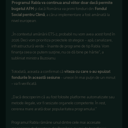
Programul Rabla va continua anul viitor doar dacă permite
bugetul AFM
și dacă România va primi fonduri din
Fondul
Social pentru Climă
, a cărui implementare a fost amânată la
nivel european.
„În contextul amânării ETS-2, probabil nu vom avea acest fond în
2026. Deci vom prioritiza proiectele strategice – apă, canalizare,
infrastructură verde – înainte de programe de tip Rabla. Vom
finanța ceea ce putem susține, nu ce dă bine pe hârtie”, a
subliniat ministra Buzoianu.
Totodată, aceasta a confirmat că
viteza cu care s-au epuizat
fondurile în această sesiune
– uneori în mai puțin de un minut
– va fi verificată.
„Dacă descoperim că au fost folosite platforme automatizate sau
metode ilegale, vor fi sesizate organele competente. În rest,
cererea mare arată doar popularitatea programului.”
Programul Rabla rămâne unul dintre cele mai accesate