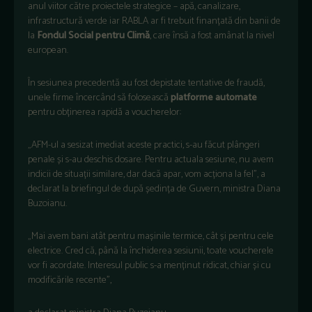
anul viitor către proiectele strategice – apă, canalizare,
infrastructură verde iar RABLA ar fi trebuit finanțată din banii de
la
Fondul Social pentru Climă
, care însă a fost amânat la nivel
european.
În sesiunea precedentă au fost depistate tentative de fraudă,
unele firme încercând să folosească
platforme automate
pentru obținerea rapidă a voucherelor:
„AFM-ul a sesizat imediat aceste practici, s-au făcut plângeri
penale și s-au deschis dosare. Pentru actuala sesiune, nu avem
indicii de situații similare, dar dacă apar, vom acționa la fel”, a
declarat la briefingul de după ședința de Guvern, ministra Diana
Buzoianu.
„Mai avem bani atât pentru mașinile termice, cât și pentru cele
electrice. Cred că, până la închiderea sesiunii, toate voucherele
vor fi acordate. Interesul public s-a menținut ridicat, chiar și cu
modificările recente”,