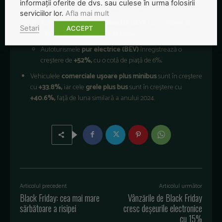
informații oferite de dvs. sau culese în urma folosirii
de +
63%,
cu o cotă de piață de 17.9%;
serviciilor lor.
Afla mai mult
Autoturismele
plug-in hibrid (PHEV)
au o creștere de
Setari
ACCEPT
+
86%,
cu o cotă de piață de 6.5%;
Autoturismele
pur electrice (BEV)
înregistrează o
creștere de
+52%,
cu o cotă de piață de 6%;
Vehiculele
comerciale ușoare plus minibus
sunt în creștere
cu
+33.8%,
iar cele
grele plus bus
sunt în creștere cu
+40.6%,
față de luna similară a anului 2024.
Articolul precedent
Articolul următor
Black Friday: cea mai mare
Vânzările de Black Friday
sărbătoare a risipei
cresc deșeurile electronice
cu 15%