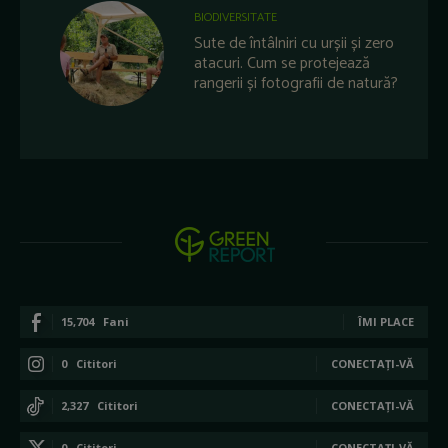
BIODIVERSITATE
Sute de întâlniri cu urșii și zero
atacuri. Cum se protejează
rangerii și fotografii de natură?
15,704
Fani
ÎMI PLACE
0
Cititori
CONECTAȚI-VĂ
2,327
Cititori
CONECTAȚI-VĂ
0
Cititori
CONECTAȚI-VĂ