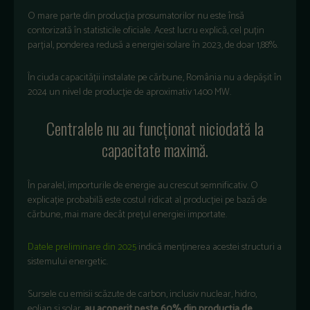
O mare parte din produc
ția prosumatorilor nu este
îns
ă
contorizată
în statisticile oficiale. Acest lucru explic
ă, cel puțin
parțial, ponderea redusă a energiei solare
în 2023, de doar 1,88%.
În ciuda capacit
ății instalate pe cărbune, Rom
ânia nu a dep
ășit
în
2024 un nivel de produc
ție de aproximativ 1.400 MW.
Centralele nu au funcționat niciodată la
capacitate maximă.
În paralel, importurile de energie au crescut semnificativ. O
explica
ție probabilă este costul ridicat al producției pe bază de
cărbune, mai mare dec
ât pre
țul energiei importate.
Datele preliminare din 2025
indică menținerea acestei structuri a
sistemului energetic.
Sursele cu emisii scăzute de carbon, inclusiv nuclear, hidro,
eolian și solar,
au acoperit peste 60% din producția de