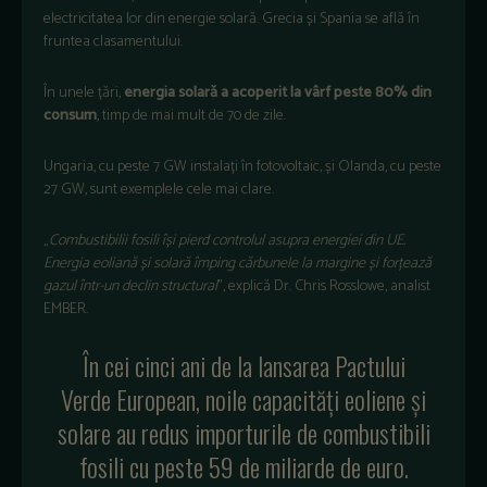
electricitatea lor din energie solar
ă.
Grecia și Spania se află
în
fruntea clasamentului.
În unele
țări,
energia solară a acoperit la v
ârf peste 80% din
consum
, timp de mai mult de 70 de zile.
Ungaria, cu peste 7 GW instala
ți
în fotovoltaic,
și Olanda, cu peste
27 GW, sunt exemplele cele mai clare.
„
Combustibilii fosili
î
și pierd controlul asupra energiei din UE.
Energia eoliană și solară
împing c
ărbunele la margine și forțează
gazul
într-un declin structural
”, explic
ă Dr. Chris Rosslowe, analist
EMBER.
În cei cinci ani de la lansarea Pactului
Verde European, noile capacit
ăți eoliene și
solare au redus importurile de combustibili
fosili cu peste 59 de miliarde de euro.