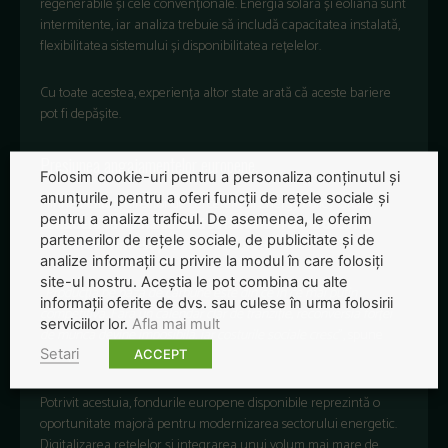
regenerabile
și cele convenționale.
Energia solară și eoliană sunt
intermitente, iar analiza trebuie să includă capacitatea instalată,
flexibilitatea sistemului și disponibilitatea rețelelor.
Cu toate acestea, experiența altor state arată că aceste bariere
pot fi depășite.
Presiunea angajamentelor europene
Folosim cookie-uri pentru a personaliza conținutul și
anunțurile, pentru a oferi funcții de rețele sociale și
Mihnea Cătuți, director de cercetare al Energy Policy Group,
pentru a analiza traficul. De asemenea, le oferim
consideră că Rom
ânia risc
ă să răm
ân
ă
în urm
ă dacă nu
partenerilor de rețele sociale, de publicitate și de
accelerează investițiile
în surse curate
.
analize informații cu privire la modul în care folosiți
site-ul nostru. Aceștia le pot combina cu alte
„
Produc
ția pe bază de cărbune este din ce
în ce mai pu
țin
informații oferite de dvs. sau culese în urma folosirii
competitivă. Fără un calendar clar de tranziție, reconversia forței
serviciilor lor.
Afla mai mult
de muncă devine imposibilă, iar costurile sociale cresc
”, spune
Setari
Cătuți.
ACCEPT
Potrivit acestuia, fondurile europene disponibile reprezintă o
oportunitate majoră pentru modernizarea sectorului energetic.
Digitalizarea rețelelor și integrarea unui volum mai mare de