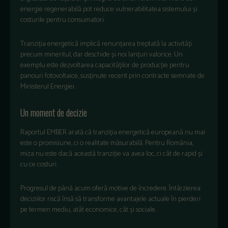
energie regenerabilă pot reduce vulnerabilitatea sistemului și
costurile pentru consumatori.
Tranziția energetică implică renunțarea treptată la activități
precum mineritul, dar deschide și noi lanțuri valorice. Un
exemplu este dezvoltarea capacităților de producție pentru
panouri fotovoltaice, susținute recent prin contracte semnate de
Ministerul Energiei.
Un moment de decizie
Raportul EMBER arată că tranziția energetică europeană nu mai
este o promisiune, ci o realitate măsurabilă. Pentru Rom
ânia,
miza nu este dac
ă această tranziție va avea loc, ci c
ât de rapid
și
cu ce costuri.
Progresul de p
ân
ă acum oferă motive de
încredere. Întârzierea
deciziilor risc
ă
îns
ă să transforme avantajele actuale
în pierderi
pe termen mediu, atât economice, cât
și sociale.