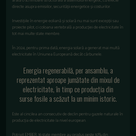
arată o schimbare structurală a sistemului energetic, cu efecte
directe asupra emisiilor, securității energetice și costurilor.
Investițiile
în energie eolian
ă și solară nu mai sunt excepții sau
proiecte pilot, ci coloana vertebrală a producției de electricitate
în
tot mai multe state membre.
În 2024, pentru prima dat
ă, energia solară a generat mai multă
electricitate
în Uniunea European
ă dec
ât c
ărbunele.
Energia regenerabilă, per ansamblu, a
reprezentat aproape jumătate din mixul de
electricitate,
în timp ce produc
ția din
surse fosile a scăzut la un minim istoric.
Este al cincilea an consecutiv de declin pentru gazele naturale
în
produc
ția de electricitate la nivel european.
Potrivit EMBER, 16 state membre au produs
peste 10% din