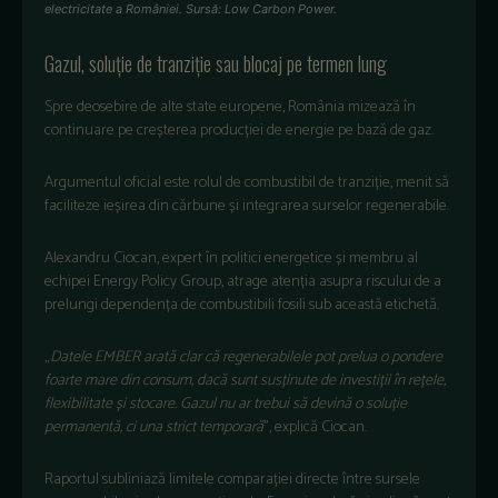
electricitate a României. Sursă: Low Carbon Power.
Gazul, soluție de tranziție sau blocaj pe termen lung
Spre deosebire de alte state europene, Rom
ânia mizeaz
ă
în
continuare pe cre
șterea producției de energie pe bază de gaz.
Argumentul oficial este rolul de combustibil de tranziție, menit să
faciliteze ieșirea din cărbune și integrarea surselor regenerabile.
Alexandru Ciocan, expert
în politici energetice
și membru al
echipei Energy Policy Group, atrage atenția asupra riscului de a
prelungi dependența de combustibili fosili sub această etichetă.
„
Datele EMBER arat
ă clar că regenerabilele pot prelua o pondere
foarte mare din consum, dacă sunt susținute de investiții
în re
țele,
flexibilitate și stocare. Gazul nu ar trebui să devină o soluție
permanentă, ci una strict temporară
”, explică Ciocan.
Raportul subliniază limitele comparației directe
între sursele