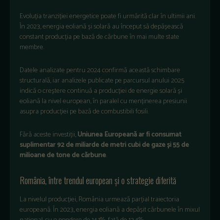
Evoluția tranziției energetice poate fi urmărită clar
în
ultimii
ani.
În
2023,
energia
eolian
ă
și
solară
au
început
s
ă
depășească
constant
producția
pe
bază
de
cărbune
în
mai
multe
state
membre
.
Datele
analizate
pentru
2024
confirm
ă
această
schimbare
structurală
,
iar
analizele
publicate
pe
parcursul
anului
2025
indică
o creștere continuă a producției de energie solară și
eoliană la nivel european
, în paralel cu menținerea presiunii
asupra producției pe bază de combustibili fosili.
Fără aceste investiții,
Uniunea Europeană ar fi consumat
suplimentar 92 de miliarde de metri cubi de gaze și 55 de
milioane de tone de cărbune
.
Rom
ânia, între trendul european
și o strategie diferită
La nivelul producției, Rom
ânia urmeaz
ă parțial traiectoria
europeană.
În 2023, energia eolian
ă a depășit cărbunele
în mixul