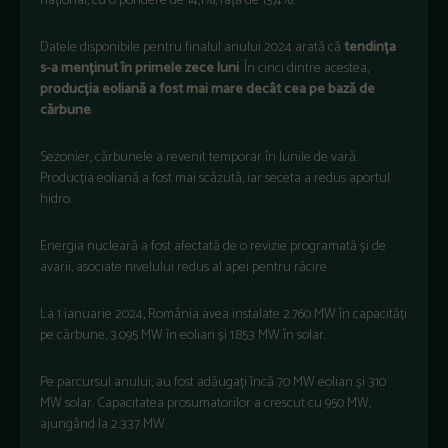
na
țional, cu o pondere de 14,1%, față de 13,4%.
Datele disponibile pentru finalul anului 2024 arată că
tendința
s-a menținut
în primele zece luni
. În cinci dintre acestea,
produc
ția eoliană a fost mai mare dec
ât cea pe baz
ă de
cărbune
.
Sezonier, cărbunele a revenit temporar
în lunile de var
ă.
Producția eoliană a fost mai scăzută, iar seceta a redus aportul
hidro.
Energia nucleară a fost afectată de o revizie programată și de
avarii, asociate nivelului redus al apei pentru răcire.
La 1 ianuarie 2024, Rom
ânia avea instalate 2.760 MW în capacit
ăți
pe cărbune, 3.095 MW
în eolian
și 1.853 MW
în solar.
Pe parcursul anului, au fost ad
ăugați
înc
ă 70 MW eolian și 310
MW solar. Capacitatea prosumatorilor a crescut cu 950 MW,
ajung
ând la 2.337 MW.