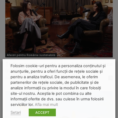
Afaceri pentru România sustenabilă
Ținte europene, piața neagră și neîncrederea
Folosim cookie-uri pentru a personaliza conținutul și
în reciclarea DEEE
anunțurile, pentru a oferi funcții de rețele sociale și
pentru a analiza traficul. De asemenea, le oferim
Redactia-Green-Report
-
19 ianuarie 2026
0
partenerilor de rețele sociale, de publicitate și de
analize informații cu privire la modul în care folosiți
site-ul nostru. Aceștia le pot combina cu alte
informații oferite de dvs. sau culese în urma folosirii
serviciilor lor.
Afla mai mult
Setari
ACCEPT