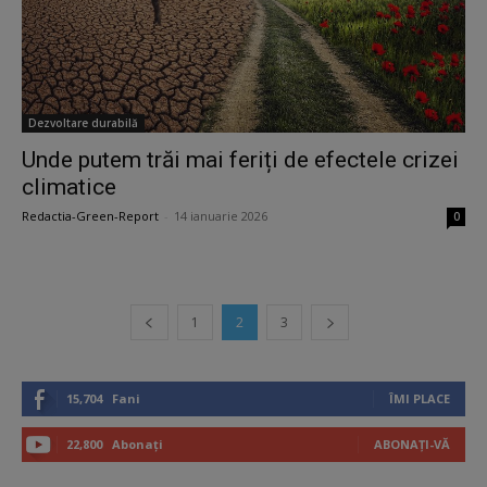
Dezvoltare durabilă
Unde putem trăi mai feriți de efectele crizei
climatice
Redactia-Green-Report
-
14 ianuarie 2026
0
1
2
3
15,704
Fani
ÎMI PLACE
22,800
Abonați
ABONAȚI-VĂ