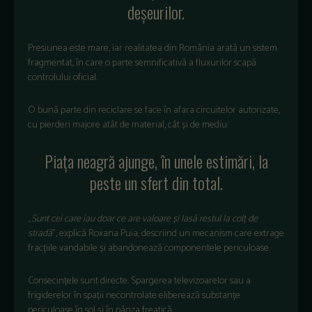
deșeurilor.
Presiunea este mare, iar realitatea din România arată un sistem
fragmentat, în care o parte semnificativă a fluxurilor scapă
controlului oficial.
O bună parte din reciclare se face în afara circuitelor autorizate,
cu pierderi majore atât de material, cât și de mediu.
Piața neagră ajunge, în unele estimări, la
peste un sfert din total.
„
Sunt cei care iau doar ce are valoare și lasă restul la colț de
stradă
”, explică Roxana Puia, descriind un mecanism care extrage
fracțiile vandabile și abandonează componentele periculoase.
Consecințele sunt directe. Spargerea televizoarelor sau a
frigiderelor în spații necontrolate eliberează substanțe
periculoase în sol și în pânza freatică.