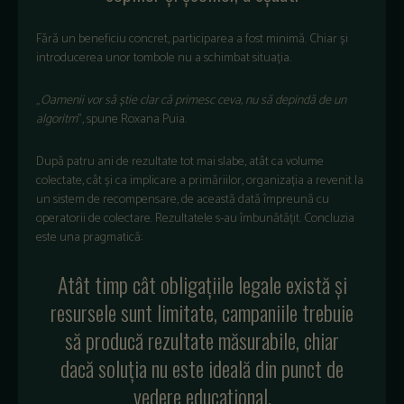
Fără un beneficiu concret, participarea a fost minimă. Chiar și
introducerea unor tombole nu a schimbat situația.
„
Oamenii vor să știe clar că primesc ceva, nu să depindă de un
algoritm
”, spune Roxana Puia.
După patru ani de rezultate tot mai slabe, atât ca volume
colectate, cât și ca implicare a primăriilor, organizația a revenit la
un sistem de recompensare, de această dată împreună cu
operatorii de colectare. Rezultatele s-au îmbunătățit. Concluzia
este una pragmatică:
Atât timp cât obligațiile legale există și
resursele sunt limitate, campaniile trebuie
să producă rezultate măsurabile, chiar
dacă soluția nu este ideală din punct de
vedere educațional.