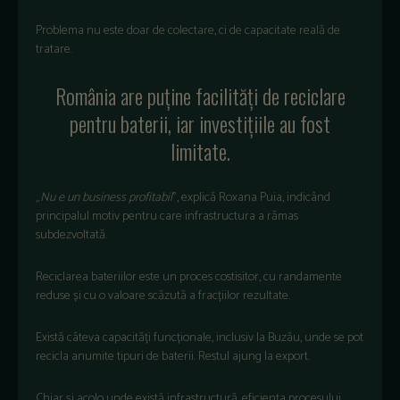
Problema nu este doar de colectare, ci de capacitate reală de
tratare.
România are puține facilități de reciclare
pentru baterii, iar investițiile au fost
limitate.
„
Nu e un business profitabil
”, explică Roxana Puia, indicând
principalul motiv pentru care infrastructura a rămas
subdezvoltată.
Reciclarea bateriilor este un proces costisitor, cu randamente
reduse și cu o valoare scăzută a fracțiilor rezultate.
Există câteva capacități funcționale, inclusiv la Buzău, unde se pot
recicla anumite tipuri de baterii. Restul ajung la export.
Chiar și acolo unde există infrastructură, eficiența procesului