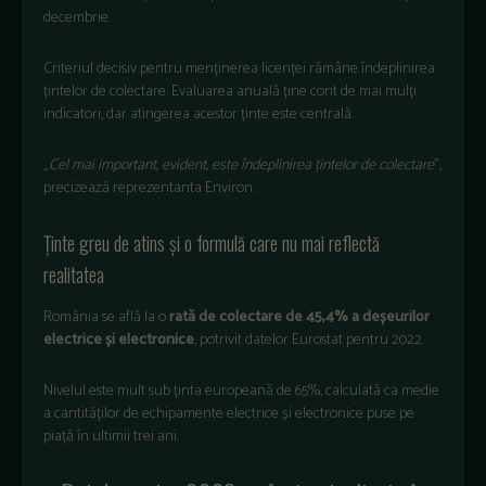
decembrie.
Criteriul decisiv pentru menținerea licenței rămâne îndeplinirea
țintelor de colectare. Evaluarea anuală ține cont de mai mulți
indicatori, dar atingerea acestor ținte este centrală.
„
Cel mai important, evident, este îndeplinirea țintelor de colectare
”,
precizează reprezentanta Environ.
Ținte greu de atins și o formulă care nu mai reflectă
realitatea
România se află la o
rată de colectare de 45,4% a deșeurilor
electrice și electronice
, potrivit datelor Eurostat pentru 2022.
Nivelul este mult sub ținta europeană de 65%, calculată ca medie
a cantităților de echipamente electrice și electronice puse pe
piață în ultimii trei ani.