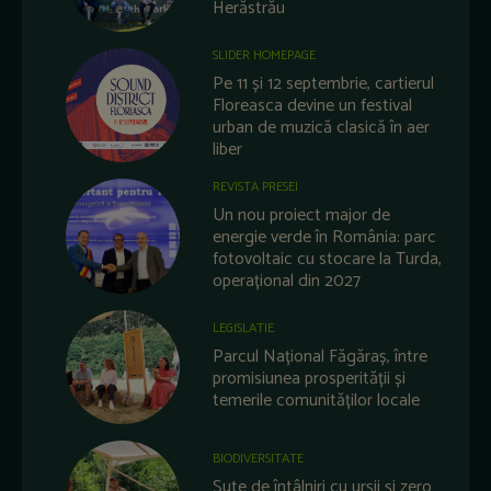
Herăstrău
SLIDER HOMEPAGE
Pe 11 și 12 septembrie, cartierul
Floreasca devine un festival
urban de muzică clasică în aer
liber
REVISTA PRESEI
Un nou proiect major de
energie verde în România: parc
fotovoltaic cu stocare la Turda,
operațional din 2027
LEGISLATIE
Parcul Național Făgăraș, între
promisiunea prosperității și
temerile comunităților locale
BIODIVERSITATE
Sute de întâlniri cu urșii și zero