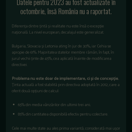
Datele pentru 2023 au fost actualizate în
octombrie, însă România nu a raportat.
Diferența dintre țintă și realitate nu este însă o excepție
națională. La nivel european, decalajul este generalizat.
Bulgaria, Slovacia și Letonia ating în jur de 30%, iar Cehia se
apropie de 61%. Majoritatea statelor membre rămân, în fapt, în
jurul vechii ținte de 45%, cea aplicată înainte de modificarea
directivei.
Problema nu este doar de implementare, ci și de concepție.
Ținta actuală a fost stabilită prin directiva adoptată în 2012, care a
oferit două opțiuni de calcul:
65% din media vânzărilor din ultimii trei ani;
85% din cantitatea disponibilă efectiv pentru colectare.
Cele mai multe state au ales prima variantă, considerată mai ușor