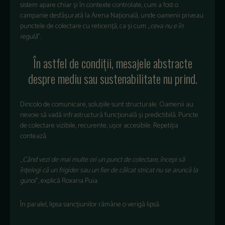
sistem apare chiar și în contexte controlate, cum a fost o
campanie desfășurată la Arena Națională, unde oamenii priveau
punctele de colectare cu reticență, ca și cum „
ceva nu e în
regulă
”.
În astfel de condiții, mesajele abstracte
despre mediu sau sustenabilitate nu prind.
Dincolo de comunicare, soluțiile sunt structurale. Oamenii au
nevoie să vadă infrastructură funcțională și predictibilă. Puncte
de colectare vizibile, recurente, ușor accesibile. Repetiția
contează.
„
Când vezi de mai multe ori un punct de colectare, începi să
înțelegi că un frigider sau un fier de călcat stricat nu se aruncă la
gunoi
”, explică Roxana Puia.
În paralel, lipsa sancțiunilor rămâne o verigă lipsă.