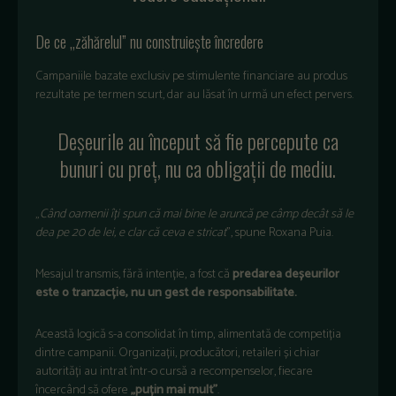
De ce „zăhărelul” nu construiește încredere
Campaniile bazate exclusiv pe stimulente financiare au produs
rezultate pe termen scurt, dar au lăsat în urmă un efect pervers.
Deșeurile au început să fie percepute ca
bunuri cu preț, nu ca obligații de mediu.
„
Când oamenii îți spun că mai bine le aruncă pe câmp decât să le
dea pe 20 de lei, e clar că ceva e stricat
”, spune Roxana Puia.
Mesajul transmis, fără intenție, a fost că
predarea deșeurilor
este o tranzacție, nu un gest de responsabilitate.
Această logică s-a consolidat în timp, alimentată de competiția
dintre campanii. Organizații, producători, retaileri și chiar
autorități au intrat într-o cursă a recompenselor, fiecare
încercând să ofere
„puțin mai mult”
.