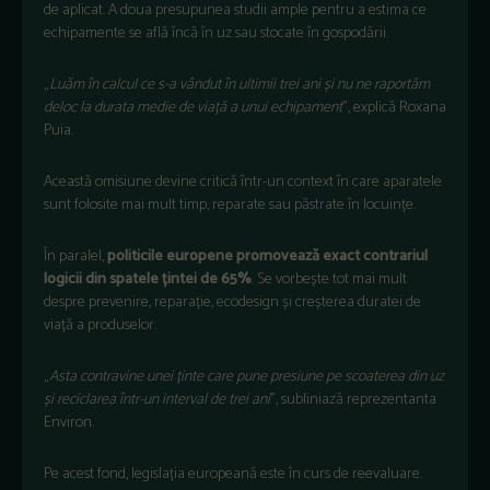
de aplicat. A doua presupunea studii ample pentru a estima ce
echipamente se află încă în uz sau stocate în gospodării.
„
Luăm în calcul ce s-a vândut în ultimii trei ani și nu ne raportăm
deloc la durata medie de viață a unui echipament
”, explică Roxana
Puia.
Această omisiune devine critică într-un context în care aparatele
sunt folosite mai mult timp, reparate sau păstrate în locuințe.
În paralel,
politicile europene promovează exact contrariul
logicii din spatele țintei de 65%
. Se vorbește tot mai mult
despre prevenire, reparație, ecodesign și creșterea duratei de
viață a produselor.
„
Asta contravine unei ținte care pune presiune pe scoaterea din uz
și reciclarea într-un interval de trei ani
”, subliniază reprezentanta
Environ.
Pe acest fond, legislația europeană este în curs de reevaluare.