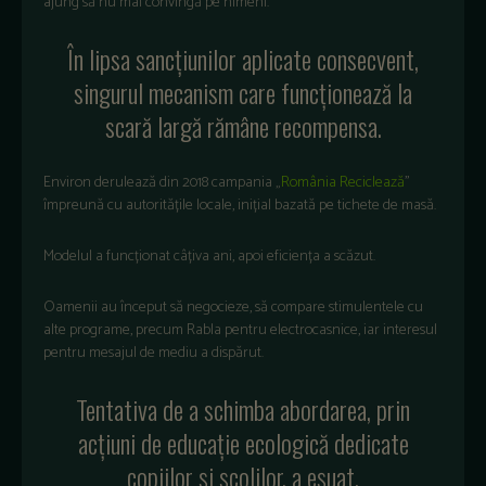
ajung să nu mai convingă pe nimeni.
În lipsa sancțiunilor aplicate consecvent,
singurul mecanism care funcționează la
scară largă rămâne recompensa.
Environ derulează din 2018 campania „
România Reciclează
”
împreună cu autoritățile locale, inițial bazată pe tichete de masă.
Modelul a funcționat câțiva ani, apoi eficiența a scăzut.
Oamenii au început să negocieze, să compare stimulentele cu
alte programe, precum Rabla pentru electrocasnice, iar interesul
pentru mesajul de mediu a dispărut.
Tentativa de a schimba abordarea, prin
acțiuni de educație ecologică dedicate
copiilor și școlilor, a eșuat.