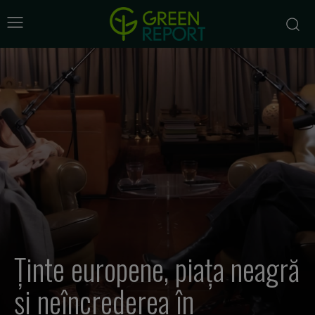
Ținte europene, piața neagră
și neîncrederea în