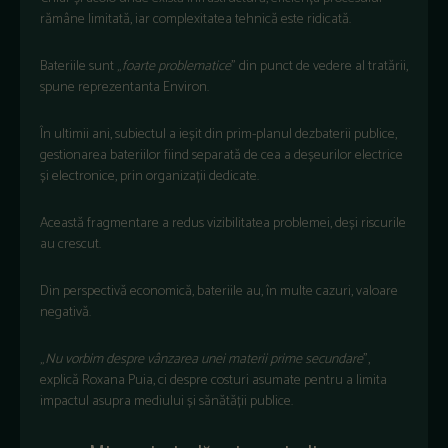
rămâne limitată, iar complexitatea tehnică este ridicată.
Bateriile sunt „
foarte problematice
” din punct de vedere al tratării,
spune reprezentanta Environ.
În ultimii ani, subiectul a ieșit din prim-planul dezbaterii publice,
gestionarea bateriilor fiind separată de cea a deșeurilor electrice
și electronice, prin organizații dedicate.
Această fragmentare a redus vizibilitatea problemei, deși riscurile
au crescut.
Din perspectivă economică, bateriile au, în multe cazuri, valoare
negativă.
„
Nu vorbim despre vânzarea unei materii prime secundare
”,
explică Roxana Puia, ci despre costuri asumate pentru a limita
impactul asupra mediului și sănătății publice.