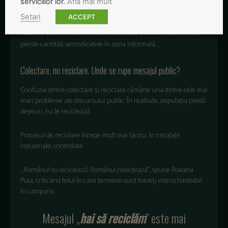
serviciilor lor.
Afla mai mult
recuperarea unor resurse strategice.
Setari
ACCEPT
Materiile prime critice nu pot fi securizate printr-un sistem care
pierde cantități semnificative în zona informală.
Colectare, nu reciclare. Unde se rupe mesajul public?
Confuzia dintre colectare și reciclare rămâne una dintre cele mai
mari probleme ale discursului public. În realitate, populația predă
deșeuri, nu le reciclează.
Procesul de reciclare începe mult mai târziu, în instalații
industriale, controlate.
„
Românul nu reciclează. Românul colectează
”, spune Roxana
Puia, criticând felul în care termenii sunt folosiți interschimbabil
în campanii.
Mesajul „
hai să reciclăm
” este mai