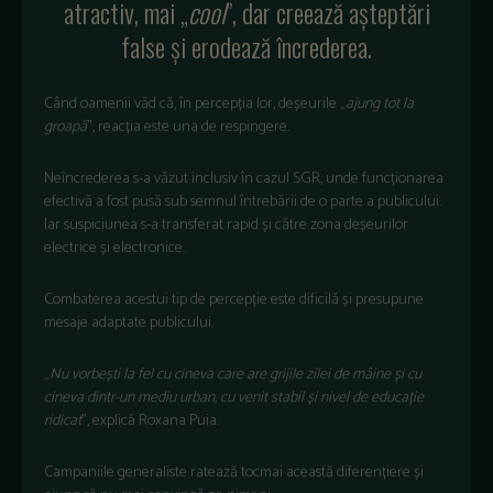
atractiv, mai „
cool
”, dar creează așteptări
false și erodează încrederea.
Când oamenii văd că, în percepția lor, deșeurile „
ajung tot la
groapă
”, reacția este una de respingere.
Neîncrederea s-a văzut inclusiv în cazul SGR, unde funcționarea
efectivă a fost pusă sub semnul întrebării de o parte a publicului.
Iar suspiciunea s-a transferat rapid și către zona deșeurilor
electrice și electronice.
Combaterea acestui tip de percepție este dificilă și presupune
mesaje adaptate publicului.
„
Nu vorbești la fel cu cineva care are grijile zilei de mâine și cu
cineva dintr-un mediu urban, cu venit stabil și nivel de educație
ridicat
”, explică Roxana Puia.
Campaniile generaliste ratează tocmai această diferențiere și