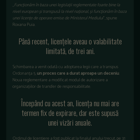
„
Funcționăm în baza unei legislații reglementate foarte bine la
nivel european și transpusă la nivel național, și funcționăm în baza
unei licențe de operare emise de Ministerul Mediului
”, spune
Roxana Puia.
Până recent, licențele aveau o valabilitate
limitată, de trei ani.
Schimbarea a venit odată cu adoptarea legii care a transpus
Ordonanța 5,
un proces care a durat aproape un deceniu
.
Noua reglementare a modificat modul de autorizare a
organizațiilor de transfer de responsabilitate.
Începând cu acest an, licența nu mai are
termen fix de expirare, dar este supusă
unei vizări anuale.
Ordinul de licențiere a fost publicat la finalul anului trecut, pe 31