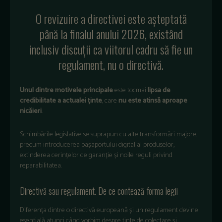
O revizuire a directivei este așteptată
până la finalul anului 2026, existând
inclusiv discuții ca viitorul cadru să fie un
regulament, nu o directivă.
Unul dintre motivele principale
este tocmai
lipsa de
credibilitate a actualei ținte
, care
nu este atinsă aproape
nicăieri
.
Schimbările legislative se suprapun cu alte transformări majore,
precum introducerea pașaportului digital al produselor,
extinderea cerințelor de garanție și noile reguli privind
reparabilitatea.
Directivă sau regulament. De ce contează forma legii
Diferența dintre o directivă europeană și un regulament devine
esențială atunci când vorbim despre ținte de colectare și