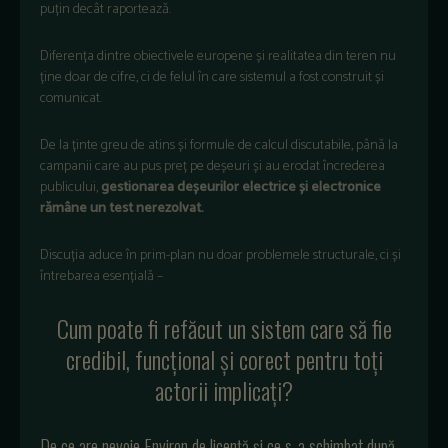
puțin decât raportează.
Diferența dintre obiectivele europene și realitatea din teren nu
ține doar de cifre, ci de felul în care sistemul a fost construit și
comunicat.
De la ținte greu de atins și formule de calcul discutabile, până la
campanii care au pus preț pe deșeuri și au erodat încrederea
publicului,
gestionarea deșeurilor electrice și electronice
rămâne un test nerezolvat.
Discuția aduce în prim-plan nu doar problemele structurale, ci și
întrebarea esențială –
Cum poate fi refăcut un sistem care să fie
credibil, funcțional și corect pentru toți
actorii implicați?
De ce are nevoie Environ de licență și ce s-a schimbat după