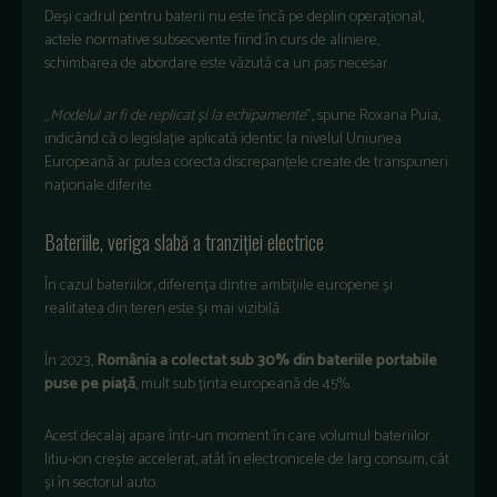
Deși cadrul pentru baterii nu este încă pe deplin operațional,
actele normative subsecvente fiind în curs de aliniere,
schimbarea de abordare este văzută ca un pas necesar.
„
Modelul ar fi de replicat și la echipamente
”, spune Roxana Puia,
indicând că o legislație aplicată identic la nivelul Uniunea
Europeană ar putea corecta discrepanțele create de transpuneri
naționale diferite.
Bateriile, veriga slabă a tranziției electrice
În cazul bateriilor, diferența dintre ambițiile europene și
realitatea din teren este și mai vizibilă.
În 2023,
România a colectat sub 30% din bateriile portabile
puse pe piață
, mult sub ținta europeană de 45%.
Acest decalaj apare într-un moment în care volumul bateriilor
litiu-ion crește accelerat, atât în electronicele de larg consum, cât
și în sectorul auto.