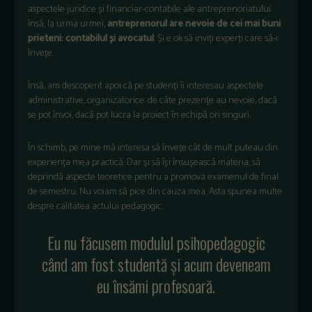
aspectele juridice și financiar-contabile ale antreprenoriatului
însă, la urma urmei,
antreprenorul are nevoie de cei mai buni
prieteni: contabilul și avocatul
. Și e ok să inviți experți care să-i
învețe.
Însă, am descoperit apoi că pe studenți îi interesau aspectele
administrative, organizatorice: de câte prezențe au nevoie, dacă
se pot învoi, dacă pot lucra la proiect în echipă ori singuri.
În schimb, pe mine mă interesa să învețe cât de mult puteau din
experiența mea practică. Dar și să își însușească materia, să
deprindă aspecte teoretice pentru a promova examenul de final
de semestru. Nu voiam să pice din cauza mea. Asta spunea multe
despre calitatea actului pedagogic.
Eu nu făcusem modulul psihopedagogic
când am fost studentă și acum deveneam
eu însămi profesoară.