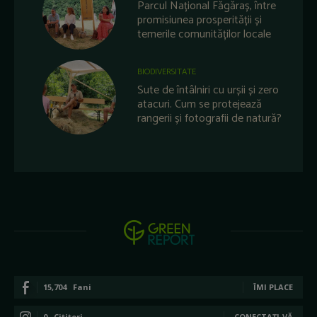
Parcul Național Făgăraș, între
promisiunea prosperității și
temerile comunităților locale
BIODIVERSITATE
Sute de întâlniri cu urșii și zero
atacuri. Cum se protejează
rangerii și fotografii de natură?
15,704
Fani
ÎMI PLACE
0
Cititori
CONECTAȚI-VĂ