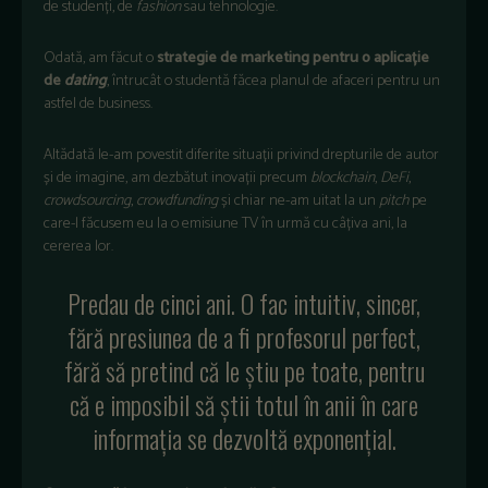
de studenți, de
fashion
sau tehnologie.
Odată, am făcut o
strategie de marketing pentru o aplicație
de
dating
, întrucât o studentă făcea planul de afaceri pentru un
astfel de business.
Altădată le-am povestit diferite situații privind drepturile de autor
și de imagine, am dezbătut inovații precum
blockchain
,
DeFi
,
crowdsourcing
,
crowdfunding
și chiar ne-am uitat la un
pitch
pe
care-l făcusem eu la o emisiune TV în urmă cu câțiva ani, la
cererea lor.
Predau de cinci ani. O fac intuitiv, sincer,
fără presiunea de a fi profesorul perfect,
fără să pretind că le știu pe toate, pentru
că e imposibil să știi totul în anii în care
informația se dezvoltă exponențial.