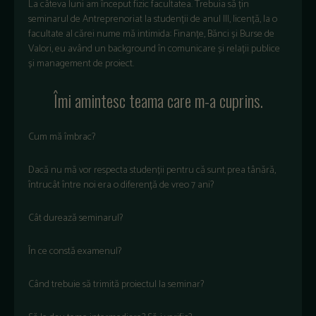
La câteva luni am început fizic facultatea. Trebuia să țin
seminarul de Antreprenoriat la studenții de anul III, licență, la o
facultate al cărei nume mă intimida: Finanțe, Bănci și Burse de
Valori, eu având un background în comunicare și relații publice
și management de proiect.
Îmi amintesc teama care m-a cuprins.
Cum mă îmbrac?
Dacă nu mă vor respecta studenții pentru că sunt prea tânără,
întrucât între noi era o diferență de vreo 7 ani?
Cât durează seminarul?
În ce constă examenul?
Când trebuie să trimită proiectul la seminar?