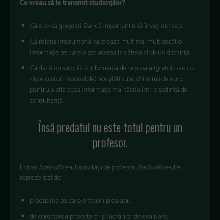
Ce vreau să le transmit studenților?
Că e ok să greșești. Dar că important e să înveți din asta.
Că relația interumană valorează mult mai mult decât o
informație pe care o pot accesa la câteva click-uri distanță.
Că dacă nu valorifică informația de la școală (gratuit sau cu
niște costuri rezonabile) vor plăti sute, chiar mii de euro
pentru a afla acea informație mai târziu într-o ședință de
consultanță.
Însă predatul nu este totul pentru un
profesor.
E doar
front-office
-ul activității de profesor.
Back-office
-ul e
reprezentat de:
pregătirea pe care o faci în prealabil,
de corectarea proiectelor și lucrărilor de evaluare,