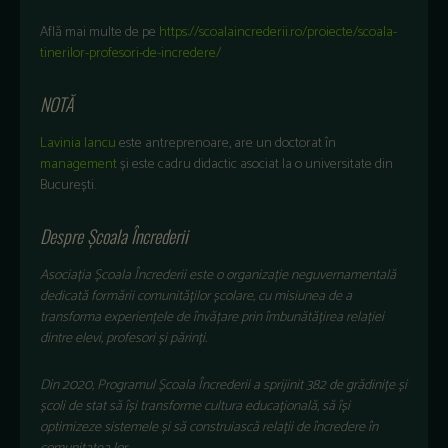
Află mai multe de pe
https://scoalaincrederii.ro/proiecte/scoala-
tinerilor-profesori-de-incredere/
NOTĂ
Lavinia Iancu
este antreprenoare, are un doctorat în
management
și este cadru didactic asociat la o universitate din
București.
Despre Școala Încrederii
Asociația Școala Încrederii este o organizație neguvernamentală
dedicată formării comunităților școlare, cu misiunea de a
transforma experiențele de învățare prin îmbunătățirea relației
dintre elevi, profesori și părinți.
Din 2020, Programul Școala Încrederii a sprijinit 382 de grădinițe și
școli de stat să își transforme cultura educațională, să își
optimizeze sistemele și să construiască relații de încredere în