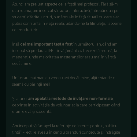
Atunci am preluat aspecte de la foștii mei profesori. Fără să-mi
dau seama, am încercat să fac ora interactivă, întrebându-i pe
studenți diferite lucruri, punându-le în față situații cu care s-ar
putea confrunta în viața reală, uitându-ne la filmulețe, rapoarte
de trenduri etc.
Însă
cel mai important test a fost
în următorul an, când am
început să predau la IFR – învățământ cu frecvență redusă, la
masterat, unde majoritatea masteranzilor erau mai în vârstă
decât mine.
Unii erau mai mari cu vreo 10 ani decât mine, alții chiar de-o
seamă cu părinții mei!
Și atunci
am apelat la metode de învățare non-formale
,
deprinse în activitățile de voluntariat la care participasem când
eram elevă și studentă.
Am început să fac apel la referințe de interes pentru „publicul
țintă” – lecțiile aveau în centru branduri cunoscute și îndrăgite