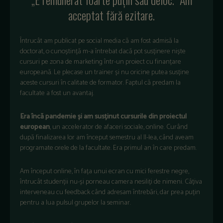
acceptat fără ezitare.
Întrucât am publicat pe social media că am fost admisă la
doctorat, o cunoștință m-a întrebat dacă pot susținere niște
cursuri pe zona de marketing într-un proiect cu finanțare
europeană. Le plecase un trainer și nu oricine putea susține
aceste cursuri în calitate de formator. Faptul că predam la
facultate a fost un avantaj.
Era încă pandemie și am susținut cursurile din proiectul
european
, un accelerator de afaceri sociale, online. Curând
după finalizarea lor am început semestru al II-lea, când aveam
programate orele de la facultate. Era primul an în care predam.
Am început online, în fața unui ecran cu mici ferestre negre,
întrucât studenții nu-și porneau camera nesiliți de nimeni. Câțiva
interveneau cu feedback când adresam întrebări, dar prea puțin
pentru a lua pulsul grupelor la seminar.