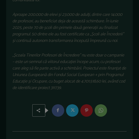
comunitatea lor.
Aproape 200.000 de elevi și 23.000 de adulți, dintre care 14.000
de profesori, au beneficiat deja de această schimbare. În iunie
2025, peste 70 de școli din primele două generații au finalizat
programul. 50 dintre ele au fost certificate ca „Școli ale Încrederii”
și continuă autonom transformarea începută împreună cu noi.
„Școala Tinerilor Profesori de Încredere” nu este doar o campanie
– este un semnal că viitorul educației începe acum, cu profesori
care aleg să fie parte activă a schimbării. Proiectul este finanțat de
Uniunea Europeană din Fondul Social European + prin Programul
Educație și Ocupare, cu buget alocat de 4.701.518,60 lei, având cod
de identificare proiect 311739.