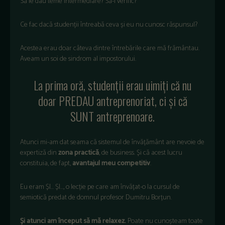
Să le dau teme intermediare? Să-i verific?
Ce fac dacă studenții întreabă ceva și eu nu cunosc răspunsul?
Acestea erau doar câteva dintre întrebările care mă frământau.
Aveam un soi de sindrom al impostorului.
La prima oră, studenții erau uimiți că nu
doar PREDAU antreprenoriat, ci și că
SUNT antreprenoare.
Atunci mi-am dat seama că sistemul de învățământ are nevoie de
expertiză din
zona practică
, de business. Și că acest lucru
constituia, de fapt,
avantajul meu competitiv
.
Eu eram ȘI… ȘI…, o lecție pe care am învățat-o la cursul de
semiotică predat de domnul profesor Dumitru Borțun.
Și atunci am început să mă relaxez.
Poate nu cunoșteam toate