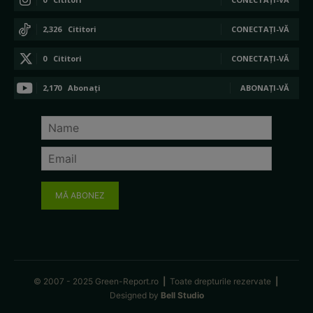
2,326
Cititori
CONECTAȚI-VĂ
0
Cititori
CONECTAȚI-VĂ
2,170
Abonați
ABONAȚI-VĂ
MĂ ABONEZ
© 2007 - 2025 Green-Report.ro
|
Toate drepturile rezervate
|
Designed by
Bell Studio