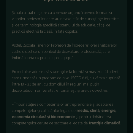
Școala a luat naștere ca o nevoie organică privind formarea
viitorilor profesorilor care au nevoie atât de cunoștințe teoretice
și de terminologie specifică sistemului de educație, cât și de
practică efectivă la clasă, în fața copiilor.
Astfel, „Școala Tinerilor Profesori de Încredere” oferă viitoarelor
cadre didactice un context de dezvoltare profesională, care
îmbină teoria cu practica pedagogică.
Proiectul se adresează studenților la licență și masterat (studenți
care urmează un program de nivel ISCED 6-8), cu vârsta cuprinsă
între 18 – 25 de ani, cu domiciliul în regiuni mai puțin
dezvoltate, din universitățile românești și are ca obiective:
– Îmbunătățirea competențelor antreprenoriale și adaptarea
competențelor și calificărilor legate de
mediu, climă, energie,
economia circulară și bioeconomie
și pentru dobândirea
competențelor cerute de sectoarele legate de
tranziția climatică
.