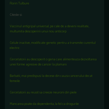
Florin Tulbure
Citeste si:
Vaccinul antigripal universal, pe cale de a deveni realitate,
multumita descoperirii unui nou anticorp
Celule inactive, modificate genetic pentru a transmite curentul
electric
Cercetatorii au descoperit o gena care alimenteaza dezvoltarea
unei forme agresive de cancer la plamani
Barbatii, mai predispusi la decese din cauza cancerului decat
femeile
Cercetatorii au reusit sa creeze neuroni din piele
Mancarea poate da dependenta, la fel ca drogurile