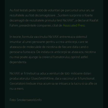
Au fost testati peste 1.000 de voluntari pe parcursul unui an, iar
rezultatele au fost dezamagitoare. „Suntem surprinsi si foarte
dezamagiti de rezultatele primului test NicVAX”, a declarat Raafat
Fahim, presedintele companiei, citat de
Associated Press
.
In teorie, formula vaccinului NicVAX antreneaza sistemul
imunitar al unei persoane pentru a crea anticorpi, care se
ataseaza de moleculele de nicotina de fiecare data cand o
persoana fumeaza. De indata ce anticorpii se ataseaza, nicotina
nu mai poate ajunge la creierul fumatorului, oprind astfel
dependenta.
NicVAX ar fi trebuit sa aduca venituri de 500 milioane dolari
producatorului GlaxoSmithKline, daca vaccinul ar fi functionat.
Cercetatorii trebuie insa acum sa se intoarca la lucru si sa afle ce
nu a mers.
Foto: Smokersworld.info