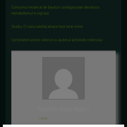
Consumul moderat de bauturi carbogazoase afecteaza
metabolismul si ingrasa
Studiu: O viata satisfacatoare face bine inimii
Cercetatorii prezic viitorul cu ajutorul activitatii creierului
Redactia-Green-Report
+ posts