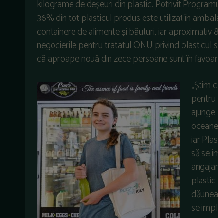
kilograme de deșeuri din plastic. Potrivit Program
36% din tot plasticul produs este utilizat în ambala
containere de alimente și băuturi, iar aproximativ
negocierile pentru tratatul ONU privind plasticul 
că aproape nouă din zece persoane sunt în favoarea
„Știm c
pentru 
ajunge l
oceanel
iar Pla
să se i
angajam
plastic
dăuneaz
se impl