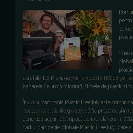
26 iunie 2024
Români
pentru 
oameni
plastic
1 iulie
global
plasti
durabile. De 13 ani, oameni din peste 190 de țări se
paharele de unică folosință, sticlele de plastic și fo
În 2024, campania Plastic Free July este comunic
necesar ca acțiunile globale să fie prezente și în ț
genereze acțiuni de impact pentru planetă. În 2023
cadrul campaniei globale Plastic Free July , care 