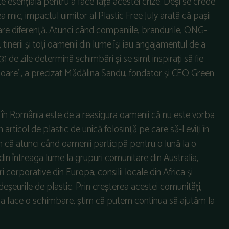
te esențială pentru a face față acestei crize. Deși se crede
a mic, impactul uimitor al Plastic Free July arată că pașii
re diferență. Atunci când companiile, brandurile, ONG-
, tinerii și toți oamenii din lume își iau angajamentul de a
31 de zile determină schimbări și se simt inspirați să fie
mătoare”, a precizat Mădălina Sandu, fondator și CEO Green
t în România este de a reasigura oamenii că nu este vorba
n articol de plastic de unică folosință pe care să-l eviți în
tim că atunci când oamenii participă pentru o lună la o
 din întreaga lume la grupuri comunitare din Australia,
 corporative din Europa, consilii locale din Africa și
eșeurile de plastic. Prin creșterea acestei comunități,
u a face o schimbare, știm că putem continua să ajutăm la