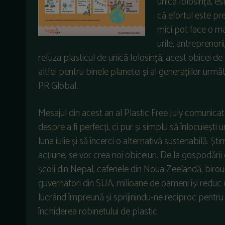
unică folosință, es
că efortul este pre
mici pot face o ma
urile, antreprenorii
refuza plasticul de unică folosință, acest obicei de 
altfel pentru binele planetei și al generațiilor ur
PR Global.
Mesajul din acest an al Plastic Free July comunica
despre a fi perfecți, ci pur și simplu să înlocuiești u
luna iulie și să încerci o alternativă sustenabilă. Ș
acțiune, se vor crea noi obiceiuri. De la gospodării
școli din Nepal, cafenele din Noua Zeelandă, birouri
guvernatori din SUA, milioane de oameni își reduc d
lucrând împreună și sprijinindu-ne reciproc pentr
închiderea robinetului de plastic.