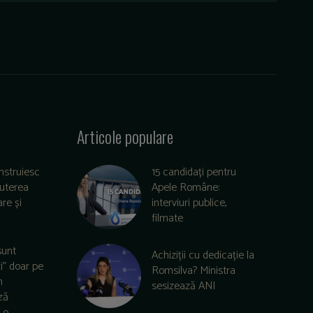
Articole populare
nstruiesc
15 candidați pentru
puterea
Apele Române:
re și
interviuri publice,
filmate
sunt
Achiziții cu dedicație la
zi” doar pe
Romsilva? Ministra
m
sesizează ANI
ză
o...