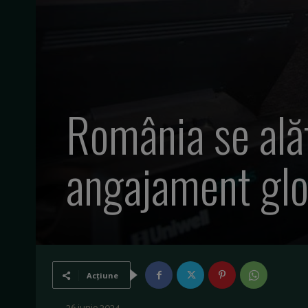
România se alăt
angajament glob
Acțiune