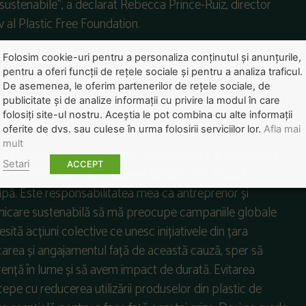
 sustenabile”, a declarat Rebecca Prince-Ruiz, director
v al Plastic Free Foundation.
donată de Fundația Plastic Free July a activat o mișcare
Folosim cookie-uri pentru a personaliza conținutul și anunțurile,
pentru a oferi funcții de rețele sociale și pentru a analiza traficul.
 în ultimii 5 ani, participanții au evitat 10 miliarde de
De asemenea, le oferim partenerilor de rețele sociale, de
e dintre cele mai mari eforturi de curățare din lume
publicitate și de analize informații cu privire la modul în care
folosiți site-ul nostru. Aceștia le pot combina cu alte informații
oferite de dvs. sau culese în urma folosirii serviciilor lor.
Afla mai
mult
 ani această campanie care se desfășoară la nivel global
Setari
ACCEPT
em comunica despre această inițiativă în 2024, în
pă. Este responsabilitatea mea ca antreprenor și
unicare sustenabilă să mă preocupe campaniile globale
sită acțiuni colective ce unesc inițiativele din țara
carea și angajamentul față de această cauză, sper să
ență în lume și să avem impact de durată. Evitarea
cepe cu reducerea utilizării produselor din plastic de