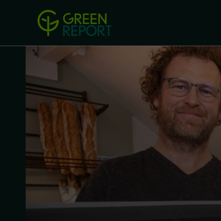
Green Revolution
Conferințel
ACASA
LEGISLAȚIE
B