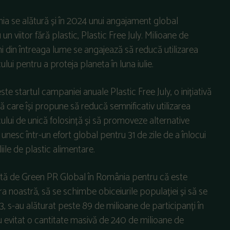
a se alătură și în 2024 unui angajament global
un viitor fără plastic, Plastic Free July. Milioane de
 din întreaga lume se angajează să reducă utilizarea
ului pentru a proteja planeta în luna iulie.
 este startul campaniei anuale Plastic Free July, o inițiativă
ă care își propune să reducă semnificativ utilizarea
cului de unică folosință și să promoveze alternative
 unesc într-un efort global pentru 31 de zile de a înlocui
liile de plastic alimentare.
ată de Green PR Global în România pentru că este
ara noastră, să se schimbe obiceiurile populației și să se
, s-au alăturat peste 89 de milioane de participanți în
au evitat o cantitate masivă de 240 de milioane de