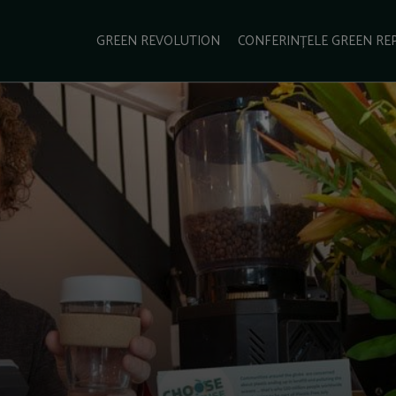
e Green Report
Podcast
Gala Green Report
Contact
GREEN REVOLUTION
CONFERINȚELE GREEN RE
USINESS
ENERGIE
TRANSPORT
CSR
SCHIMBĂRI CLIMATICE