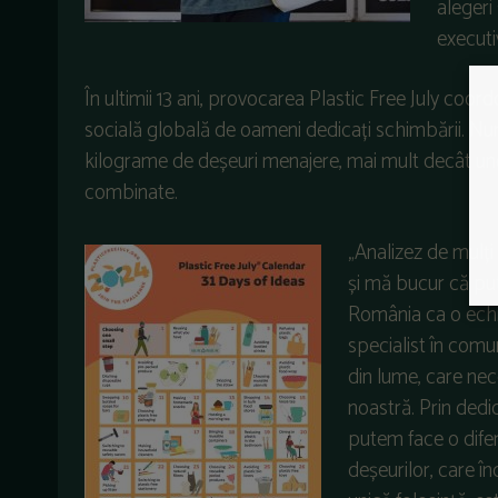
alegeri
executi
În ultimii 13 ani, provocarea Plastic Free July coor
socială globală de oameni dedicați schimbării. Numai
kilograme de deșeuri menajere, mai mult decât unel
combinate.
„Analizez de mulți
și mă bucur că put
România ca o echi
specialist în com
din lume, care nece
noastră. Prin dedi
putem face o difer
deșeurilor, care în