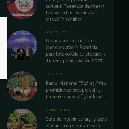
cartierul Floreasca devine un
festival urban de muzică
clasică în aer liber
REVISTA PRESEI
Un nou proiect major de
energie verde în România:
parc fotovoltaic cu stocare la
Turda, operațional din 2027
LEGISLATIE
Parcul Național Făgăraș, între
promisiunea prosperității și
temerile comunităților locale
BIODIVERSITATE
Sute de întâlniri cu urșii și zero
atacuri. Cum se protejează