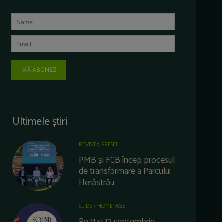
MĂ ABONEZ
Ultimele știri
REVISTA PRESEI
PMB și FCB încep procesul
de transformare a Parcului
Herăstrău
SLIDER HOMEPAGE
Pe 11 și 12 septembrie,