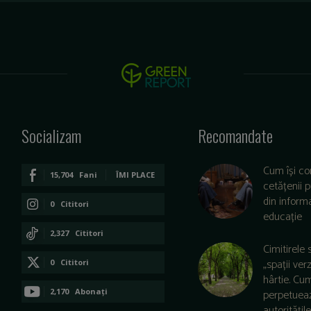
Socializam
Recomandate
Cum își co
15,704
Fani
ÎMI PLACE
cetățenii 
din informa
0
Cititori
educație
CONECTAȚI-VĂ
2,327
Cititori
Cimitirele 
CONECTAȚI-VĂ
„spații ver
0
Cititori
hârtie. Cu
CONECTAȚI-VĂ
2,170
Abonați
perpetuea
autoritățile 