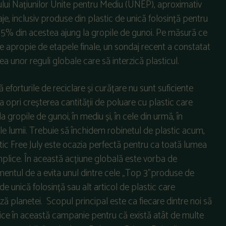
ului Națiunilor Unite pentru Mediu (UNEP), aproximativ
je, inclusiv produse din plastic de unică folosință pentru
 85% din acestea ajung la gropile de gunoi. Pe măsură ce
se apropie de etapele finale, un sondaj recent a constatat
 unor reguli globale care să interzică plasticul.
ă eforturile de reciclare și curățare nu sunt suficiente
a opri creșterea cantității de poluare cu plastic care
a gropile de gunoi, în mediu și, în cele din urmă, în
e lumii. Trebuie să închidem robinetul de plastic acum,
stic Free July este ocazia perfectă pentru ca toată lumea
mplice. În această acțiune globală este vorba de
entul de a evita unul dintre cele „Top 3”produse de
 de unică folosință sau alt articol de plastic care
ă planetei. Scopul principal este ca fiecare dintre noi să
ice în această campanie pentru că există atât de multe