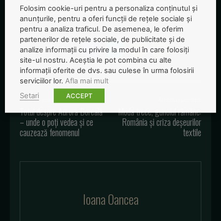
„Revoluția solară” din agricultură riscă astfel să devină o
Folosim cookie-uri pentru a personaliza conținutul și
catastrofă pentru rezervele de apă ale țării, potrivit
Mediafax
.
anunțurile, pentru a oferi funcții de rețele sociale și
pentru a analiza traficul. De asemenea, le oferim
partenerilor de rețele sociale, de publicitate și de
analize informații cu privire la modul în care folosiți
site-ul nostru. Aceștia le pot combina cu alte
informații oferite de dvs. sau culese în urma folosirii
serviciilor lor.
Afla mai mult
Setari
ACCEPT
Articolul precedent
Articolul următor
Totul despre Aurora Boreală
Moda trece, gunoiul rămâne:
– unde o poți vedea și ce
România și criza deșeurilor
cauzează fenomenul
textile
Ioana Oancea