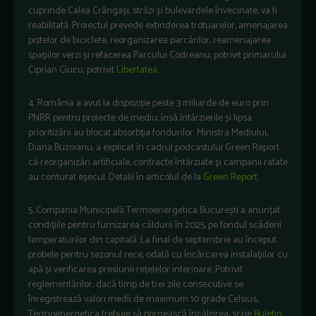
cuprinde Calea Crângași, străzi și bulevardele învecinate, va fi
reabilitată. Proiectul prevede extinderea trotuarelor, amenajarea
pistelor de biciclete, reorganizarea parcărilor, reamenajarea
spațiilor verzi și refacerea Parcului Codreanu, potrivit primarului
Ciprian Ciucu, potrivit
Libertatea
.
4. România a avut la dispoziție peste 3 miliarde de euro prin
PNRR pentru proiecte de mediu, însă întârzierile și lipsa
prioritizării au blocat absorbția fondurilor. Ministra Mediului,
Diana Buzoianu, a explicat în cadrul podcastului Green Report
că reorganizări artificiale, contracte întârziate și campanii ratate
au conturat eșecul. Detalii în articolul de la
Green Report
.
5. Compania Municipală Termoenergetica București a anunțat
condițiile pentru furnizarea căldurii în 2025, pe fondul scăderii
temperaturilor din capitală. La final de septembrie au început
probele pentru sezonul rece, odată cu încărcarea instalațiilor cu
apă și verificarea presiunii rețelelor interioare. Potrivit
reglementărilor, dacă timp de trei zile consecutive se
înregistrează valori medii de maximum 10 grade Celsius,
Termoenergetica trebuie să pornească încălzirea, scrie
Buletin