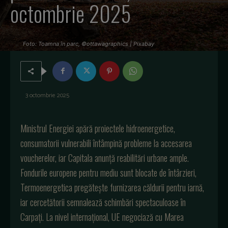
octombrie 2025
Foto: Toamna în parc, ©ottawagraphics | Pixabay
3 octombrie 2025
Ministrul
Energiei
ap
ără
proiectele
hidroenergetice
,
consumatorii
vulnerabili
întâmpin
ă
probleme
la
accesarea
voucherelor
,
iar
Capitala
anunță
reabilitări
urbane ample.
Fondurile
europene
pentru
mediu
sunt
blocate
de
întârzieri
,
Termoenergetica
preg
ătește
furnizarea
căldurii
pentru
iarnă
,
iar
cercetătorii
semnalează
schimbări
spectaculoase
în
Carpa
ți
. La
nivel
internațional
, UE
negociază
cu
Marea