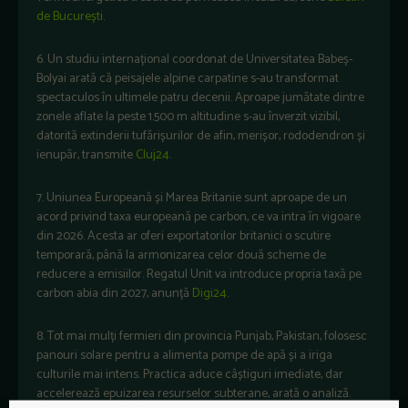
de București
.
6. Un studiu internațional coordonat de Universitatea Babeș-
Bolyai arată că peisajele alpine carpatine s-au transformat
spectaculos în ultimele patru decenii. Aproape jumătate dintre
zonele aflate la peste 1.500 m altitudine s-au înverzit vizibil,
datorită extinderii tufărișurilor de afin, merișor, rododendron și
ienupăr, transmite
Cluj24
.
7. Uniunea Europeană și Marea Britanie sunt aproape de un
acord privind taxa europeană pe carbon, ce va intra în vigoare
din 2026. Acesta ar oferi exportatorilor britanici o scutire
temporară, până la armonizarea celor două scheme de
reducere a emisiilor. Regatul Unit va introduce propria taxă pe
carbon abia din 2027, anunță
Digi24
.
8. Tot mai mulți fermieri din provincia Punjab, Pakistan, folosesc
panouri solare pentru a alimenta pompe de apă și a iriga
culturile mai intens. Practica aduce câștiguri imediate, dar
accelerează epuizarea resurselor subterane, arată o analiză.