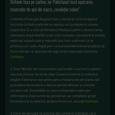
Britanie taxa
pe
carbon,
iar
Pakistanul
riscă
epuizarea
resurselor
de
apă
din
cauza
„
revolu
ției
solare
”.
1. Ministrul Energiei, Bogdan Ivan, a declarat că la începutul
lucrărilor la hidrocentrale nu existau arii protejate în zonele
respective. El a criticat Ministerul Mediului pentru desemnarea
ulterioară, după identificarea unor moluște, considerând aceste
explicații superficiale și nejustificate. Ivan a afirmat că va
promova un cadru legal prin care proiectele hidroenergetice să
fie încadrate ca obiective de siguranță națională, transmite
G4Media
.
2. Doar 864.357 de consumatori vulnerabili s-au înscris pentru
voucherul lunar de 50 lei, deși Guvernul estima 2,1 milioane
eligibili. Estimarea viza peste patru milioane de persoane, dar
procedura birocratică a descurajat beneficiarii și a limitat
accesul real. Autoritățile au pus la dispoziție o aplicație
informatică, însă numeroși pensionari au completat greșit
formularul și au pierdut sprijinul financiar, anunță
HotNews
.
3. Zona de aproape 72.400 mp din cartierul Crângași, care