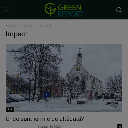
Acasă
Impact
Pagina 3
Impact
Aer
Unde sunt iernile de altădată?
Ion Lucian Petraș
-
16 ianuarie 2026
0