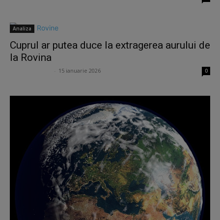
Analiza
Cuprul ar putea duce la extragerea aurului de
la Rovina
Marian Păvălasc
-
15 ianuarie 2026
0