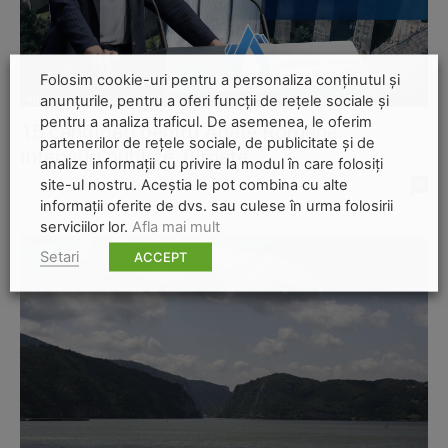
Folosim cookie-uri pentru a personaliza conținutul și
anunțurile, pentru a oferi funcții de rețele sociale și
Apa
pentru a analiza traficul. De asemenea, le oferim
15 candidați pentru Apele Române:
partenerilor de rețele sociale, de publicitate și de
interviuri publice, filmate
analize informații cu privire la modul în care folosiți
site-ul nostru. Aceștia le pot combina cu alte
Ana Potcoveanu
-
14 ianuarie 2026
0
informații oferite de dvs. sau culese în urma folosirii
serviciilor lor.
Afla mai mult
Setari
ACCEPT