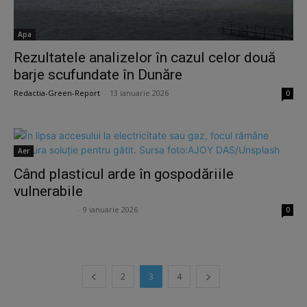
Apa
Rezultatele analizelor în cazul celor două
barje scufundate în Dunăre
Redactia-Green-Report
-
13 ianuarie 2026
0
Aer
Când plasticul arde în gospodăriile
vulnerabile
Ana Potcoveanu
-
9 ianuarie 2026
0
2
3
4