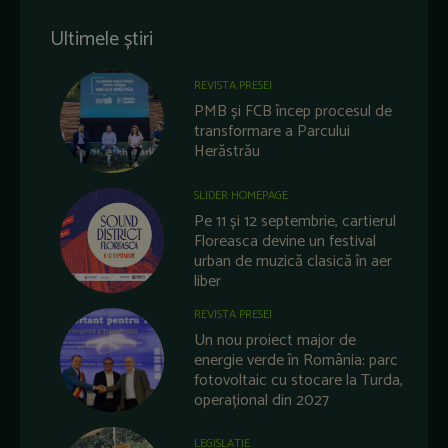
Ultimele știri
REVISTA PRESEI
PMB și FCB încep procesul de
transformare a Parcului
Herăstrău
SLIDER HOMEPAGE
Pe 11 și 12 septembrie, cartierul
Floreasca devine un festival
urban de muzică clasică în aer
liber
REVISTA PRESEI
Un nou proiect major de
energie verde în România: parc
fotovoltaic cu stocare la Turda,
operațional din 2027
LEGISLATIE