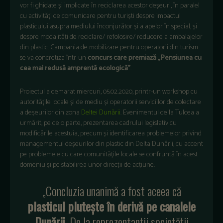
vor fi ghidate și implicate în reciclarea acestor deșeuri, în paralel
cu activități de comunicare pentru turiști despre impactul
plasticului asupra mediului înconjurător și a apelor în special, și
despre modalități de reciclare/ refolosire/ reducere a ambalajelor
din plastic. Campania de mobilizare pentru operatorii din turism
se va concretiza într-un
concurs care premiază „Pensiunea cu
cea mai redusă amprentă ecologică”
.
Proiectul a demarat miercuri, 05.02.2020, printr-un workshop cu
autoritățile locale și de mediu și operatorii serviciilor de colectare
a deșeurilor din zona
Deltei Dunării
. Evenimentul de la Tulcea a
urmărit, pe de o parte, prezentarea cadrului legislativ cu
modificările acestuia, precum și identificarea problemelor privind
managementul deșeurilor din plastic din Delta Dunării, cu accent
pe problemele cu care comunitățile locale se confruntă în acest
domeniu și pe stabilirea unor direcții de acțiune.
„Concluzia unanimă a fost aceea că
plasticul plutește în derivă pe canalele
Dunării
. De la reprezentanții societății