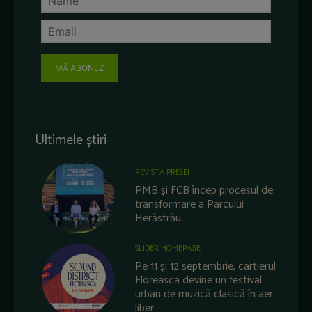
MĂ ABONEZ
Ultimele știri
REVISTA PRESEI
PMB și FCB încep procesul de
transformare a Parcului
Herăstrău
SLIDER HOMEPAGE
Pe 11 și 12 septembrie, cartierul
Floreasca devine un festival
urban de muzică clasică în aer
liber