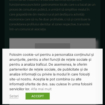
funcționarea punctelor gastronomice locale, care s-a bazat pe un
proces de consultare publică, a urmărit să simplifice modul în
care gospodăriile din mediul rural pot desfășura activități
economice care să nu fie doar profitabile, ci să și contribuie la
consolidarea profilului identitar al zonei respective, transmite
într-un comunicat asociația.
Folosim cookie-uri pentru a personaliza conținutul și
anunțurile, pentru a oferi funcții de rețele sociale și
pentru a analiza traficul. De asemenea, le oferim
partenerilor de rețele sociale, de publicitate și de
analize informații cu privire la modul în care folosiți
site-ul nostru. Aceștia le pot combina cu alte
informații oferite de dvs. sau culese în urma folosirii
Redactia-Green-Report
serviciilor lor.
Afla mai mult
+ posts
Setari
ACCEPT