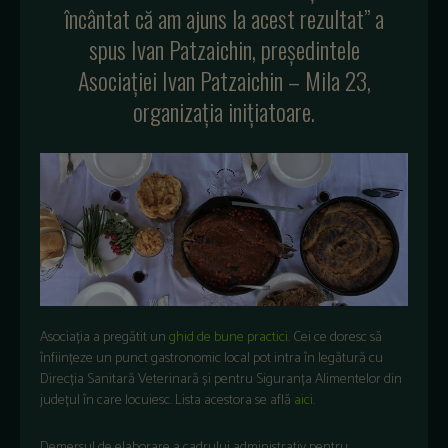
încântat că am ajuns la acest rezultat” a
spus Ivan Patzaichin, președintele
Asociației Ivan Patzaichin – Mila 23,
organizația inițiatoare.
Asociația a pregătit un
ghid de bune practici
. Cei ce doresc să
înființeze un punct gastronomic local pot intra în legătură cu
Direcția Sanitară Veterinară și pentru Siguranța Alimentelor din
județul în care locuiesc. Lista acestora se află
aici
.
Demersul de elaborare a cadrului administrativ pentru