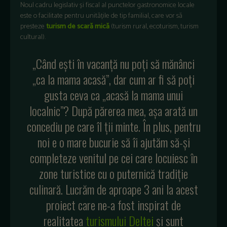
Noul cadru legislativ și fiscal al punctelor gastronomice locale
este o facilitate pentru unitățile de tip familial, care vor să
presteze
turism de scară mică
(turism rural, ecoturism, turism
cultural).
„Când ești în vacanță nu poți să mănânci
„ca la mama acasă”, dar cum ar fi să poți
gusta ceva ca „acasă la mama unui
localnic”? După părerea mea, așa arată un
concediu pe care îl ții minte. În plus, pentru
noi e o mare bucurie să îi ajutăm să-și
completeze venitul pe cei care locuiesc în
zone turistice cu o puternică tradiție
culinară. Lucrăm de aproape 3 ani la acest
proiect care ne-a fost inspirat de
realitatea
turismului Deltei
și sunt