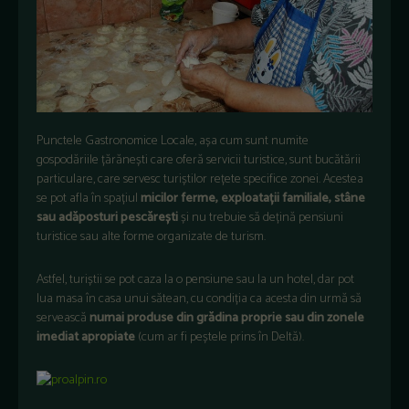
Punctele Gastronomice Locale, așa cum sunt numite
gospodăriile țărănești care oferă servicii turistice, sunt bucătării
particulare, care servesc turiștilor rețete specifice zonei. Acestea
se pot afla în spațiul
micilor ferme, exploatații familiale, stâne
sau adăposturi pescărești
și nu trebuie să dețină pensiuni
turistice sau alte forme organizate de turism.
Astfel, turiștii se pot caza la o pensiune sau la un hotel, dar pot
lua masa în casa unui sătean, cu condiția ca acesta din urmă să
servească
numai produse din grădina proprie sau din zonele
imediat apropiate
(cum ar fi peștele prins în Deltă).