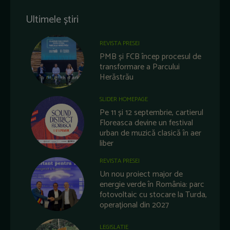
Ultimele știri
REVISTA PRESEI
PMB și FCB încep procesul de
transformare a Parcului
Herăstrău
SLIDER HOMEPAGE
Pe 11 și 12 septembrie, cartierul
Floreasca devine un festival
urban de muzică clasică în aer
liber
REVISTA PRESEI
Un nou proiect major de
energie verde în România: parc
fotovoltaic cu stocare la Turda,
operațional din 2027
LEGISLATIE