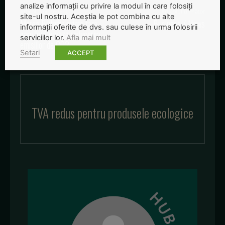
analize informații cu privire la modul în care folosiți
Articolul precedent
Articolul următor
site-ul nostru. Aceștia le pot combina cu alte
Marea Britanie prima tara
Business / News
informații oferite de dvs. sau culese în urma folosirii
care legifereaza reducerea
serviciilor lor.
Afla mai mult
emisiilor de CO2
Setari
ACCEPT
TVA redus pentru produsele ecologice