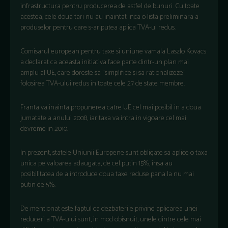
infrastructura pentru producerea de astfel de bunuri. Cu toate
acestea, cele doua tari nu au inaintat inca o lista preliminara a
produselor pentru care s-ar putea aplica TVA-ul redus.
Comisarul european pentru taxe si uniune vamala Laszlo Kovacs
a declarat ca aceasta initiativa face parte dintr-un plan mai
amplu al UE, care doreste sa "simplifice si sa rationalizeze"
folosirea TVA-ului redus in toate cele 27 de state membre.
Franta va inainta propunerea catre UE cel mai posibil in a doua
jumatate a anului 2008, iar taxa va intra in vigoare cel mai
devreme in 2010.
In prezent, statele Uniunii Europene sunt obligate sa aplice o taxa
unica pe valoarea adaugata, de cel putin 15%, insa au
posibilitatea de a introduce doua taxe reduse pana la nu mai
putin de 5%.
De mentionat este faptul ca dezbaterile privind aplicarea unei
reduceri a TVA-ului sunt, in mod obisnuit, unele dintre cele mai