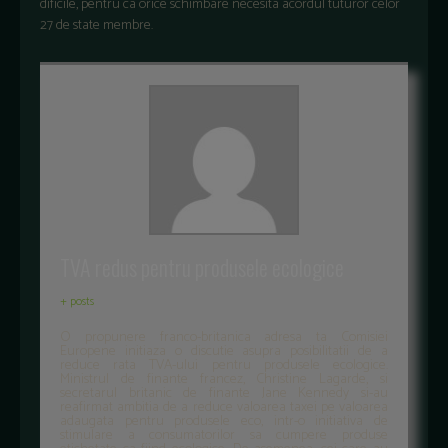
dificile, pentru ca orice schimbare necesita acordul tuturor celor
27 de state membre.
TVA redus pentru produsele ecologice
+ posts
O propunere franco-britanica adresa ta Comisiei
Europene initiaza o discutie asupra posibilitatii de a
reduce rata TVA-ului pentru produsele ecologice.
Ministrul de finante francez, Christine Lagarde, si
secretarul britanic de finante Jane Kennedy si-au
reafirmat ambitia de a reduce valoarea taxei pe valoarea
adaugata pentru produsele eco, intr-o initiativa de
stimulare a consumatorilor sa cumpere produse