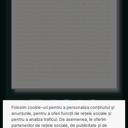
etichetate ca fiind ecologice. De asemenea, cei care au
facut propunerea sustin ca o astfel de reducere i-ar
motiva si pe producatori sa investeasca in tehnologii care
sa constituie infrastructura pentru producerea de astfel
de bunuri. Cu toate acestea, cele doua tari nu au inaintat
inca o lista preliminara a produselor pentru care s-ar
putea aplica TVA-ul redus. Comisarul european pentru
taxe si uniune vamala Laszlo Kovacs a declarat ca aceasta
initiativa face parte dintr-un plan mai amplu al UE, care
doreste sa "simplifice si sa rationalizeze" folosirea TVA-ului
redus in toate cele 27 de state membre.Franta va inainta
propunerea catre UE cel mai posibil in a doua jumatate a
anului 2008, iar taxa va intra in vigoare cel mai devreme
in 2010. In prezent, statele Uniunii Europene sunt obligate
sa aplice o taxa unica pe valoarea adaugata, de cel putin
15%, insa au posibilitatea de a introduce doua taxe reduse
pana la nu mai putin de 5%. De mentionat este faptul ca
dezbaterile privind aplicarea unei reduceri a TVA-ului
sunt, in mod obisnuit, unele dintre cele mai dificile, pentru
ca orice schimbare necesita acordul tuturor celor 27 de
state membre.
Folosim cookie-uri pentru a personaliza conținutul și
anunțurile, pentru a oferi funcții de rețele sociale și
pentru a analiza traficul. De asemenea, le oferim
partenerilor de rețele sociale, de publicitate și de