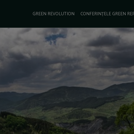
e Green Report
Podcast
Gala Green Report
Contact
GREEN REVOLUTION
CONFERINȚELE GREEN RE
USINESS
ENERGIE
TRANSPORT
CSR
SCHIMBĂRI CLIMATICE