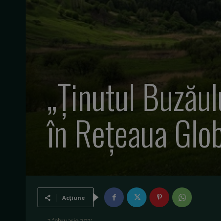
„Ținutul Buzăul
în Reţeaua Gl
Acțiune