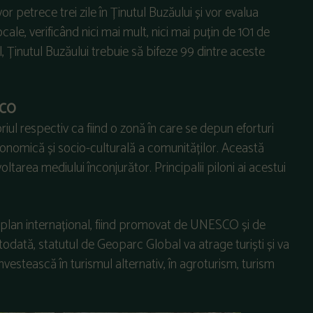
e vor petrece trei zile în Ținutul Buzăului și vor evalua
locale, verificând nici mai mult, nici mai puțin de 101 de
, Ținutul Buzăului trebuie să bifeze 99 dintre aceste
SCO
l respectiv ca fiind o zonă în care se depun eforturi
onomică și socio-culturală a comunităților. Această
ltarea mediului înconjurător. Principalii piloni ai acestui
 plan internațional, fiind promovat de UNESCO și de
dată, statutul de Geoparc Global va atrage turiști și va
vestească în turismul alternativ, în agroturism, turism