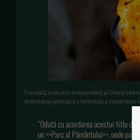
Totodată, evaluatori independenți ai Uniunii Internaț
diversitatea geologică a teritoriului și importanța 
“Odată cu acordarea acestui titlu din
un <<Parc al Pământului>>, unde patrim