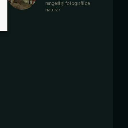
rangerii și fotografii de
natură?