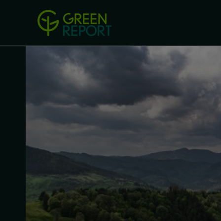
Green Revolution
Conferințel
ACASA
LEGISLAȚIE
B