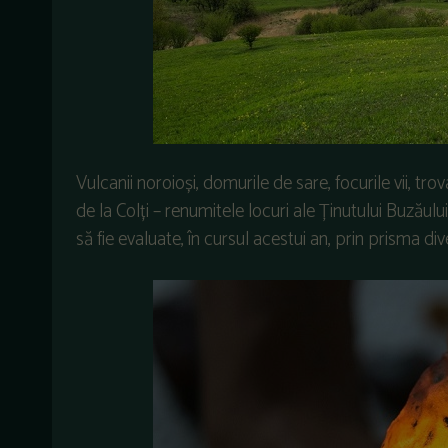
Vulcanii noroioși, domurile de sare, focurile vii, tr
de la Colți – renumitele locuri ale Ținutului Buzău
să fie evaluate, în cursul acestui an, prin prisma div