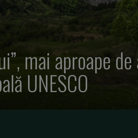
ui”, mai aproape de a
obală UNESCO