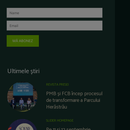
MĂ ABONEZ
Ultimele știri
REVISTA PRESEI
PMB și FCB încep procesul
de transformare a Parcului
Herăstrău
SLIDER HOMEPAGE
Pe 11 și 12 septembrie,