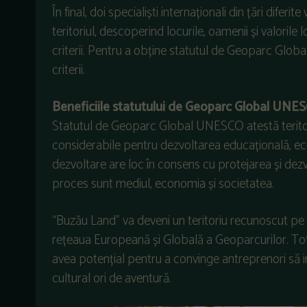
În final, doi specialiști internaționali din țări diferit
teritoriul, descoperind locurile, oamenii și valorile 
criterii. Pentru a obține statutul de Geoparc Global
criterii.
Beneficiile statutului de Geoparc Global UNE
Statutul de Geoparc Global UNESCO atestă teritoriu
considerabile pentru dezvoltarea educațională, ec
dezvoltare are loc în consens cu protejarea și dezvo
proces sunt mediul, economia și societatea.
“Buzău Land” va deveni un teritoriu recunoscut pe
rețeaua Europeană și Globală a Geoparcurilor. Toto
avea potențial pentru a convinge antreprenori să in
cultural ori de aventură.