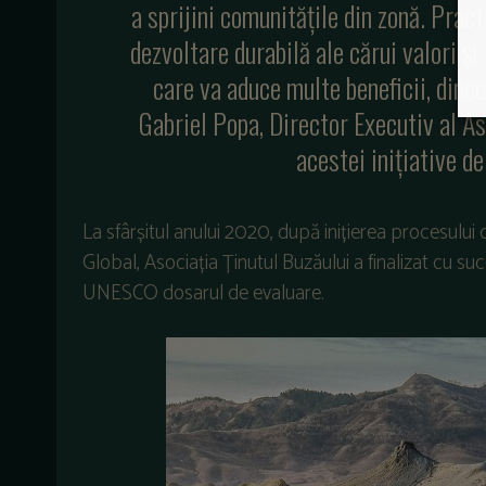
a sprijini comunitățile din zonă. Pract
dezvoltare durabilă ale cărui valori ș
care va aduce multe beneficii, dinc
Gabriel Popa, Director Executiv al As
acestei inițiative de
La sfârșitul anului 2020, după inițierea procesulu
Global, Asociația Ținutul Buzăului a finalizat cu su
UNESCO dosarul de evaluare.