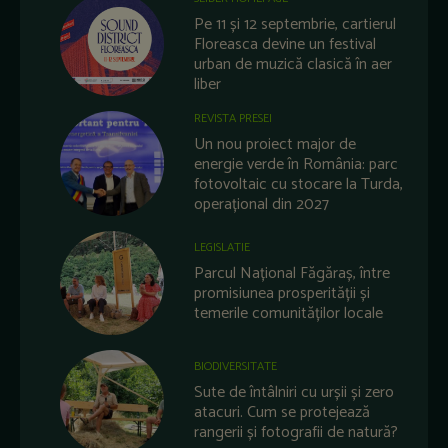
Pe 11 și 12 septembrie, cartierul
Floreasca devine un festival
urban de muzică clasică în aer
liber
REVISTA PRESEI
Un nou proiect major de
energie verde în România: parc
fotovoltaic cu stocare la Turda,
operațional din 2027
LEGISLATIE
Parcul Național Făgăraș, între
promisiunea prosperității și
temerile comunităților locale
BIODIVERSITATE
Sute de întâlniri cu urșii și zero
atacuri. Cum se protejează
rangerii și fotografii de natură?