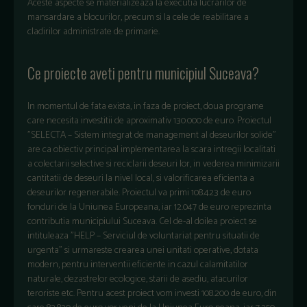
Aceste aspecte se materializeaza la executia lucrarilor de
mansardare a blocurilor, precum si la cele de reabilitare a
cladirilor administrate de primarie.
Ce proiecte aveti pentru municipiul Suceava?
In momentul de fata exista, in faza de proiect, doua programe
care necesita investitii de aproximativ 130.000 de euro. Proiectul
"SELECTA – Sistem integrat de management al deseurilor solide"
are ca obiectiv principal implementarea la scara intregii localitati
a colectarii selective si reciclarii deseuri lor, in vederea minimizarii
cantitatii de deseuri la nivel local, si valorificarea eficienta a
deseurilor regenerabile. Proiectul va primi 108.423 de euro
fonduri de la Uniunea Europeana, iar 12.047 de euro reprezinta
contributia municipiului Suceava. Cel de-al doilea proiect se
intituleaza "HELP – Serviciul de voluntariat pentru situatii de
urgenta" si urmareste crearea unei unitati operative, dotata
modern, pentru interventii eficiente in cazul calamitatilor
naturale, dezastrelor ecologice, starii de asediu, atacurilor
teroriste etc. Pentru acest proiect vom investi 108.200 de euro, din