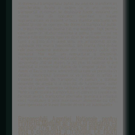
In domeniul transportului public au avut loc transformari
considerabile. Avand in vedere ca, in anii anteriori,
transportul in comun se desfasura haotic, existand un
numar mare de operatori maxi-taxi si trasee
supraincarcate, in prezent, in baza studiilor efectuate, am
stabilit 12 rute de operare. Ne dorim ca transportul public
in orasul nostru sa devina cat mai ecologic, fapt pentru
care avem in studiu stabilirea a patru trasee care sa
devina rute ecologice, operate doar de vehicule dotate cu
Euro 3 si Euro 4. In acest sens, am achizitionat 30 de
autobuze noi marca Iveco-Iribus, din Franta, fiind dintre
cele mai moderne autobuze din transportul public din
Romania. Mai mult, am restructurat si disciplinat
transportul de maxi-taxi, reducand numarul acestora de la
aproximativ 200 de masini la 30, plus 10 rezerve, si am
reabilitat si modernizat statiile de transport public local.
Avem in lucru o harta administrativa care va prezenta in
detaliu municipiul Suceava si va include o schita a
traseelor operate de transportul in comun, a statiilor
deservite de acesta si a orarului de functionare, astfel
incat sa putem maximiza utilitatea si efectele asteptate.
Pentru optimizarea transportului in comun si crearea de
facilitati pentru transportul alternativ, primaria a introdus
cinci minibusuri si zece maxi-taxiuri alimentate cu GPL,
care opereaza pe trasee diferite de cele ale autobuzelor.
Responsabilii Agentiei Nationale pentru
Protectia Mediului au ajuns la concluzia ca
aproape 70% din poluarea din marile orase
este o consecinta a traficului. Ce faceti