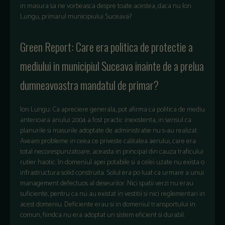
in masura sa ne vorbeasca despre toate acestea, daca nu Ion
Lungu, primarul municipiului Suceava?
Green Report: Care era politica de protectie a
mediului in municipiul Suceava inainte de a prelua
dumneavoastra mandatul de primar?
Ion Lungu: Ca apreciere generala, pot afirma ca politica de mediu
anterioara anului 2004 a fost practic inexistenta, in sensul ca
planurile si masurile adoptate de administratie nu s-au realizat.
Aveam probleme in ceea ce priveste calitatea aerului, care era
total necorespunzatoare, aceasta in principal din cauza traficului
rutier haotic. In domeniul apei potabile si a celei uzate nu exista o
infrastructura solid construita. Solul era po luat ca urmare a unui
management defectuos al deseurilor. Nici spatii verzi nu erau
suficiente, pentru ca nu au existat in vestitii si nici reglementari in
acest domeniu. Deficiente erau si in domeniul transportului in
comun, fiindca nu era adoptat un sistem eficient si durabil.