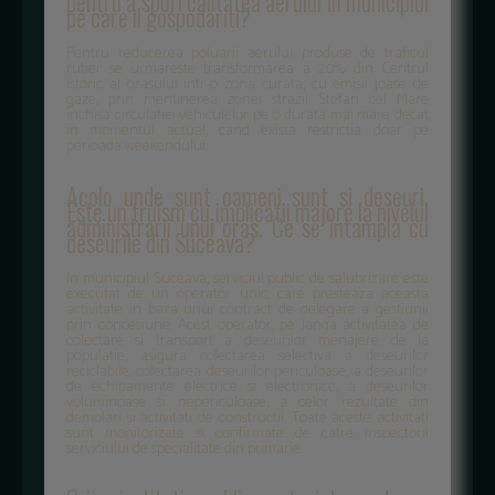
pentru a spori calitatea aerului in municipiul
pe care il gospodariti?
Pentru reducerea poluarii aerului produse de traficul
rutier se urmareste transformarea a 20% din Centrul
istoric al orasului intr-o zona curata, cu emisii joase de
gaze, prin mentinerea zonei strazii Stefan cel Mare
inchisa circulatiei vehiculelor pe o durata mai mare decat
in momentul actual, cand exista restrictia doar pe
perioada weekendului.
Acolo unde sunt oameni sunt si deseuri.
Este un truism cu implicatii majore la nivelul
administrarii unui oras. Ce se intampla cu
deseurile din Suceava?
In municipiul Suceava, serviciul public de salubrizare este
executat de un operator unic, care presteaza aceasta
activitate in baza unui contract de delegare a gestiunii
prin concesiune. Acest operator, pe langa activitatea de
colectare si transport a deseurilor menajere de la
populatie, asigura colectarea selectiva a deseurilor
reciclabile, colectarea deseurilor periculoase, a deseurilor
de echipamente electrice si electronice, a deseurilor
voluminoase si nepericuloase, a celor rezultate din
demolari si activitati de constructii. Toate aceste activitati
sunt monitorizate si confirmate de catre inspectorii
serviciului de specialitate din primarie.