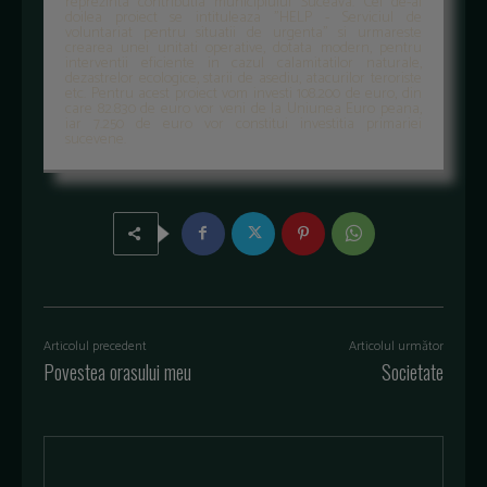
reprezinta contributia municipiului Suceava. Cel de-al
doilea proiect se intituleaza "HELP - Serviciul de
voluntariat pentru situatii de urgenta" si urmareste
crearea unei unitati operative, dotata modern, pentru
interventii eficiente in cazul calamitatilor naturale,
dezastrelor ecologice, starii de asediu, atacurilor teroriste
etc. Pentru acest proiect vom investi 108.200 de euro, din
care 82.830 de euro vor veni de la Uniunea Euro peana,
iar 7.250 de euro vor constitui investitia primariei
sucevene.
Articolul precedent
Articolul următor
Povestea orasului meu
Societate