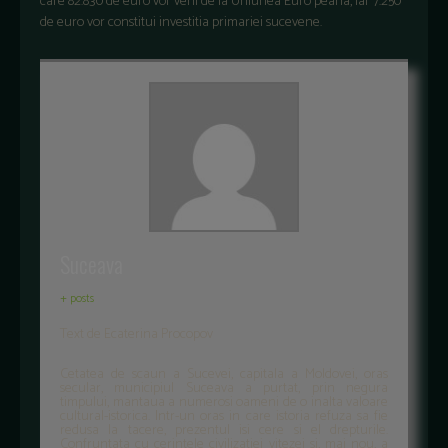
care 82.830 de euro vor veni de la Uniunea Euro peana, iar 7.250
de euro vor constitui investitia primariei sucevene.
Suceava
+ posts
Text de Ecaterina Procopov
Cetatea de scaun a Sucevei, capitala a Moldovei, oras
secular, municipiul Suceava a purtat, prin negura
timpului, mantaua a numerosi oameni de o inalta valoare
cultural-istorica. Intr-un oras in care istoria refuza sa fie
redusa la tacere, prezentul isi cere si el drepturile.
Confruntata cu cerintele civilizatiei vitezei si, mai nou, a