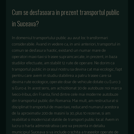
Cum se desfasoara in prezent transportul public
in Suceava?
In domeniul transportului public au avut loc transformari
considerabile. Avand in vedere ca, in anii anteriori, transportul in
comun se desfasura haotic, existand un numar mare de
operatori maxi-taxi si trasee supraincarcate, in prezent, in baza
studiilor efectuate, am stabilit 12 rute de operare. Ne dorim ca
transportul public in orasul nostru sa devina cat mai ecologic, fapt
pentru care avem in studiu stabilirea a patru trasee care sa
devina rute ecologice, operate doar de vehicule dotate cu Euro 3
si Euro 4. In acest sens, am achizitionat 30 de autobuze noi marca
Iveco-Iribus, din Franta, fiind dintre cele mai moderne autobuze
din transportul public din Romania. Mai mult, am restructurat si
disciplinat transportul de maxi-taxi, reducand numarul acestora
de la aproximativ 200 de masini la 30, plus 10 rezerve, si am
reabilitat si modernizat statiile de transport public local. Avem in
lucru o harta administrativa care va prezenta in detaliu
municipiul Suceava si va include o schita a traseelor operate de