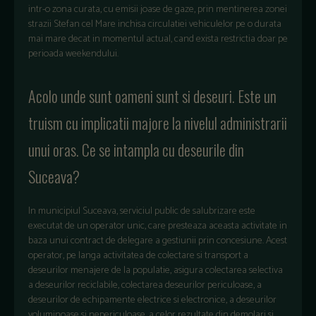
intr-o zona curata, cu emisii joase de gaze, prin mentinerea zonei
strazii Stefan cel Mare inchisa circulatiei vehiculelor pe o durata
mai mare decat in momentul actual, cand exista restrictia doar pe
perioada weekendului.
Acolo unde sunt oameni sunt si deseuri. Este un
truism cu implicatii majore la nivelul administrarii
unui oras. Ce se intampla cu deseurile din
Suceava?
In municipiul Suceava, serviciul public de salubrizare este
executat de un operator unic, care presteaza aceasta activitate in
baza unui contract de delegare a gestiunii prin concesiune. Acest
operator, pe langa activitatea de colectare si transport a
deseurilor menajere de la populatie, asigura colectarea selectiva
a deseurilor reciclabile, colectarea deseurilor periculoase, a
deseurilor de echipamente electrice si electronice, a deseurilor
voluminoase si nepericuloase, a celor rezultate din demolari si