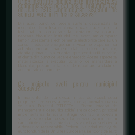
Orice institutie publica este interesata sa
economiseasca pe cat posibil mai mult. Cat
de bine este implementat sistemul de
achizitii verzi in Primaria Suceava?
Din acest punct de vedere suntem, deocamdata, la
inceput de drum. Insa, in ultima perioa da, acest aspect a
fost luat in considerare la achizitionarea dotarilor
necesare birourilor institutiei. Mai exact, am cumparat
lampi fluorescente si echipamente electronice care au un
consum redus de energie, iar in viitor ne propunem sa
achizitionam numai hartie reciclata. In sectorul lucrarilor,
atentia primariei s-a orientat spre constructii durabile,
eficiente din punct de vedere energetic. Aceste aspecte se
materializeaza la executia lucrarilor de mansardare a
blocurilor, precum si la cele de reabilitare a cladirilor
administrate de primarie.
Ce proiecte aveti pentru municipiul
Suceava?
In momentul de fata exista, in faza de proiect, doua
programe care necesita investitii de aproximativ 130.000
de euro. Proiectul "SELECTA - Sistem integrat de
management al deseurilor solide" are ca obiectiv principal
implementarea la scara intregii localitati a colectarii
selective si reciclarii deseuri lor, in vederea minimizarii
cantitatii de deseuri la nivel local, si valorificarea eficienta
a deseurilor regenerabile. Proiectul va primi 108.423 de
euro fonduri de la Uniunea Europeana, iar 12.047 de euro