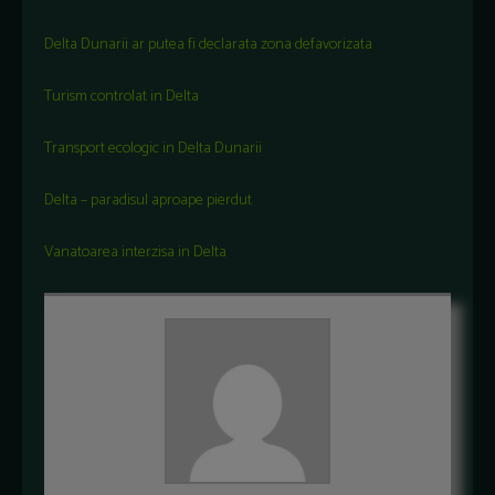
Delta Dunarii ar putea fi declarata zona defavorizata
Turism controlat in Delta
Transport ecologic in Delta Dunarii
Delta – paradisul aproape pierdut
Vanatoarea interzisa in Delta