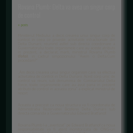
Rovana Plumb: Delta va avea un singur corp
de control
+ posts
Ministerul Mediului a decis crearea unui singur corp de
control in ceea ce priveste activitatile infractionale din
Delta Dunarii, reunind astfel sub directa coordonare a
Guvernatorului toate organismele care au aceste atributii
in prezent, a declarat, marti, ministrul Rovana Plumb
(foto)
, in cadrul simpozionului "Avem o Delta.Cum
procedam?"
„Am decis crearea unui singur organism care va efectua
activitatea de control in Delta Dunarii. Acest corp unic de
control va reuni, sub denumirea de Comisariatul Delta
Force, toate organismele care au avut pana in prezent
atributii de control in aceasta zona” a explicat ministrul de
resort.
Aceasta a precizat ca noua structura va fi coordonata de
Administratia Rezervatiei Biosferei Delta Dunarii sub
directa comanda a Guvernatorului Edward Bratfanof.
Rovana Plumb l-a „avertizat” pe Edward Bratfanof ca noua
responsabilitate va fi atent monitorizata de ONG-uri