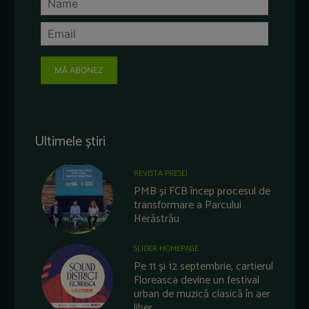
MĂ ABONEZ
Ultimele știri
REVISTA PRESEI
PMB și FCB încep procesul de
transformare a Parcului
Herăstrău
SLIDER HOMEPAGE
Pe 11 și 12 septembrie, cartierul
Floreasca devine un festival
urban de muzică clasică în aer
liber