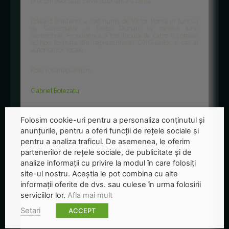
precum Asociatia Salvati Dunarea si Delta.
Edward Bratfanof a fost numit de Victor Ponta in functia
de Guvernator al Deltei Dunarii la sarsitul lunii
septembrie. Propunerea a fost facuta de catre o comisie
ad-hoc formata din reprezentantii ONG-urilor si cei ai
autoritatilor locale.
Foto: rovanaplumb.ro
Gabriel Botezatu
Citeste:
Folosim cookie-uri pentru a personaliza conținutul și
anunțurile, pentru a oferi funcții de rețele sociale și
Delta Dunarii ar putea fi declarata zona defavorizata
pentru a analiza traficul. De asemenea, le oferim
Turism controlat in Delta
partenerilor de rețele sociale, de publicitate și de
analize informații cu privire la modul în care folosiți
Transport ecologic in Delta Dunarii
site-ul nostru. Aceștia le pot combina cu alte
informații oferite de dvs. sau culese în urma folosirii
Delta - paradisul aproape pierdut
serviciilor lor.
Afla mai mult
Setari
ACCEPT
Vanatoarea interzisa in Delta