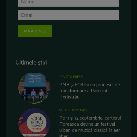
MĂ ABONEZ
Ultimele știri
REVISTA PRESEI
PMB și FCB încep procesul de
transformare a Parcului
Herăstrău
SLIDER HOMEPAGE
Pe 11 și 12 septembrie, cartierul
Floreasca devine un festival
urban de muzică clasică în aer
liber