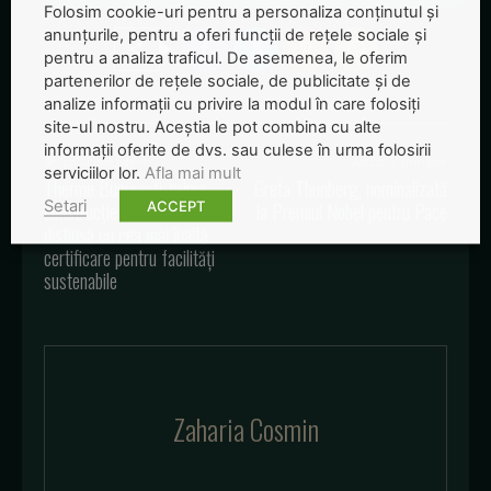
Folosim cookie-uri pentru a personaliza conținutul și
anunțurile, pentru a oferi funcții de rețele sociale și
pentru a analiza traficul. De asemenea, le oferim
partenerilor de rețele sociale, de publicitate și de
analize informații cu privire la modul în care folosiți
site-ul nostru. Aceștia le pot combina cu alte
informații oferite de dvs. sau culese în urma folosirii
Articolul precedent
Articolul următor
serviciilor lor.
Afla mai mult
Therme București, prima
Greta Thunberg, nominalizată
Setari
ACCEPT
construcție din România
la Premiul Nobel pentru Pace
distinsă cu cea mai înaltă
certificare pentru facilități
sustenabile
Zaharia Cosmin