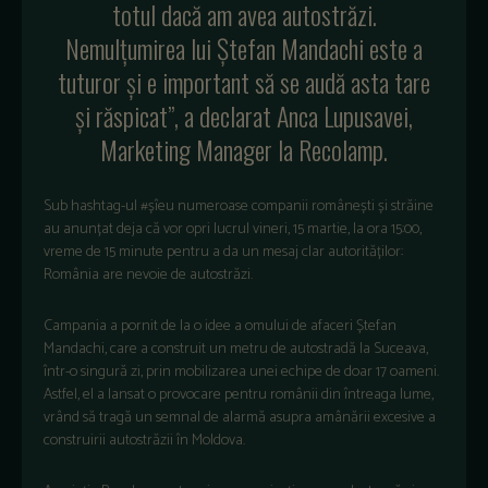
totul dacă am avea autostrăzi.
Nemulțumirea lui Ștefan Mandachi este a
tuturor și e important să se audă asta tare
și răspicat”, a declarat Anca Lupusavei,
Marketing Manager la Recolamp.
Sub hashtag-ul #șîeu numeroase companii românești și străine
au anunțat deja că vor opri lucrul vineri, 15 martie, la ora 15:00,
vreme de 15 minute pentru a da un mesaj clar autorităților:
România are nevoie de autostrăzi.
Campania a pornit de la o idee a omului de afaceri Ștefan
Mandachi, care a construit un metru de autostradă la Suceava,
într-o singură zi, prin mobilizarea unei echipe de doar 17 oameni.
Astfel, el a lansat o provocare pentru românii din întreaga lume,
vrând să tragă un semnal de alarmă asupra amânării excesive a
construirii autostrăzii în Moldova.