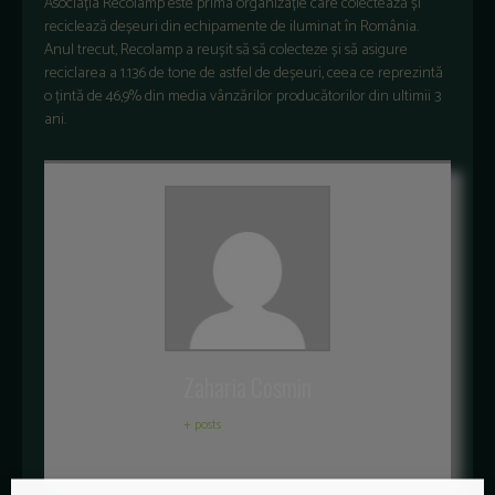
Asociația Recolamp este prima organizație care colectează și
reciclează deșeuri din echipamente de iluminat în România.
Anul trecut, Recolamp a reușit să să colecteze și să asigure
reciclarea a 1.136 de tone de astfel de deșeuri, ceea ce reprezintă
o țintă de 46,9% din media vânzărilor producătorilor din ultimii 3
ani.
Zaharia Cosmin
+ posts