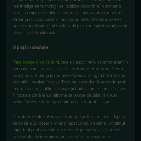
mai inteligente tehnologii de încălzire disponibile în momentul
actual, pompele de căldură asigură cel mai avantajos mix între
eficiență ridicată, cele mai mici costuri de funcționare, confort
unic și durabilitate, fiind o soluție de patru ori mai eficientă decât
alternativele tradiționale.
O piață în creștere
Piața pompelor de căldură
, care a crescut într-un ritm constant în
perioada 2010 – 2020, a accelerat pe fondul introducerii Green
Deal și sub influența planului REPowerEU, atingând 1,6 milioane
de unități instalate în 2022. Tendința ascendentă va continua și
în următorii ani, subliniază experții Daikin, care estimează că vor
fi instalate până la 3,5 milioane de pompe de căldură anual,
având în vedere tendința continuă de a renunța la gaz.
Dincolo de contextul viziunii strategice pe termen lung adoptate
de Comisia Europeană privind impactul asupra climei, un stimul
important pentru creșterea cererii de pompe de căldură este
reprezentat de înlocuirea centralelor termice existente.