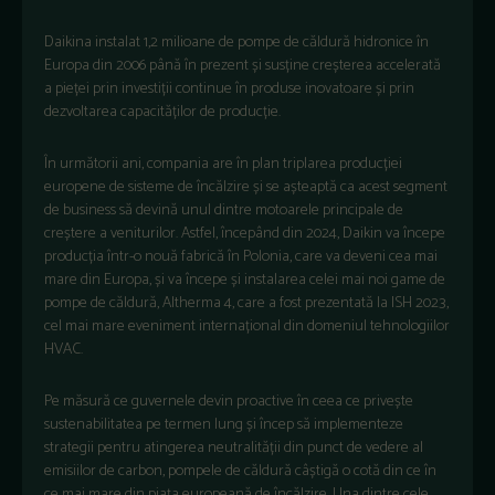
Daikina instalat 1,2 milioane de pompe de căldură hidronice în
Europa din 2006 până în prezent și susține creșterea accelerată
a pieței prin investiții continue în produse inovatoare și prin
dezvoltarea capacităților de producție.
În următorii ani, compania are în plan triplarea producției
europene de sisteme de încălzire și se așteaptă ca acest segment
de business să devină unul dintre motoarele principale de
creștere a veniturilor. Astfel, începând din 2024, Daikin va începe
producția într-o nouă fabrică în Polonia, care va deveni cea mai
mare din Europa, și va începe și instalarea celei mai noi game de
pompe de căldură, Altherma 4, care a fost prezentată la ISH 2023,
cel mai mare eveniment internațional din domeniul tehnologiilor
HVAC.
Pe măsură ce guvernele devin proactive în ceea ce privește
sustenabilitatea pe termen lung și încep să implementeze
strategii pentru atingerea neutralității din punct de vedere al
emisiilor de carbon, pompele de căldură câștigă o cotă din ce în
ce mai mare din piața europeană de încălzire. Una dintre cele