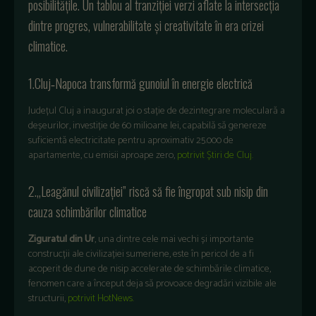
posibilitățile. Un tablou al tranziției verzi aflate la intersecția
dintre progres, vulnerabilitate și creativitate în era crizei
climatice.
1.Cluj‑Napoca transformă gunoiul în energie electrică
Județul Cluj a inaugurat joi o stație de dezintegrare moleculară a
deșeurilor, investiție de 60 milioane lei, capabilă să genereze
suficientă electricitate pentru aproximativ 25.000 de
apartamente, cu emisii aproape zero,
potrivit Știri de Cluj.
2.„Leagănul civilizației” riscă să fie îngropat sub nisip din
cauza schimbărilor climatice
Ziguratul din Ur
, una dintre cele mai vechi și importante
construcții ale civilizației sumeriene, este în pericol de a fi
acoperit de dune de nisip accelerate de schimbările climatice,
fenomen care a început deja să provoace degradări vizibile ale
structurii,
potrivit HotNews.