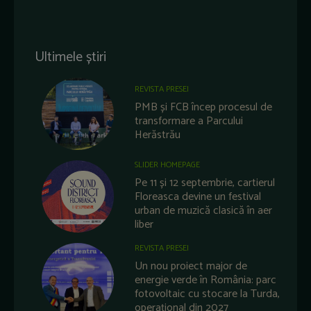
Ultimele știri
REVISTA PRESEI
PMB și FCB încep procesul de
transformare a Parcului
Herăstrău
SLIDER HOMEPAGE
Pe 11 și 12 septembrie, cartierul
Floreasca devine un festival
urban de muzică clasică în aer
liber
REVISTA PRESEI
Un nou proiect major de
energie verde în România: parc
fotovoltaic cu stocare la Turda,
operațional din 2027