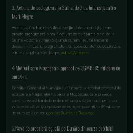
3. Acțiune de ecologizare la Sulina, de Ziua Internațională a
Mării Negre
Asociația „Cu drag din Sulina”, sprijinită de autorități și firme
private, organizează o nouă acțiune de curățare a plajei de la
Sulina — o zonă vulnerabilă unde curenții adună frecvent
deșeuri — în cadrul programului „Cu apele curate”, cu ocazia Zilei
Internaționale a Mării Negre,
potrivit Agerpres.
4.Metroul spre Mogoșoaia, aprobat de CGMB: 85 milioane de
euro/km
Consiliul General al Municipiului București a aprobat proiectul de
extindere a Magistralei M4 până la Mogoșoaia, care prevede
construirea a 2 km de linie de metrou și o stație nouă, pentru o
valoare totală de 170 milioane de euro, echivalentul a 85 milioane
de euro pe kilometru,
potrivit Buletin de București.
5.Nava de croazieră eșuată pe Dunăre din cauza debitului