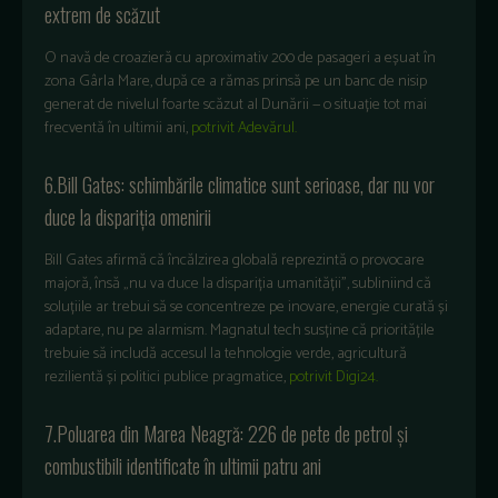
extrem de scăzut
O navă de croazieră cu aproximativ 200 de pasageri a eșuat în
zona Gârla Mare, după ce a rămas prinsă pe un banc de nisip
generat de nivelul foarte scăzut al Dunării — o situație tot mai
frecventă în ultimii ani,
potrivit Adevărul.
6.Bill Gates: schimbările climatice sunt serioase, dar nu vor
duce la dispariția omenirii
Bill Gates afirmă că încălzirea globală reprezintă o provocare
majoră, însă „nu va duce la dispariția umanității”, subliniind că
soluțiile ar trebui să se concentreze pe inovare, energie curată și
adaptare, nu pe alarmism. Magnatul tech susține că prioritățile
trebuie să includă accesul la tehnologie verde, agricultură
rezilientă și politici publice pragmatice,
potrivit Digi24.
7.Poluarea din Marea Neagră: 226 de pete de petrol și
combustibili identificate în ultimii patru ani