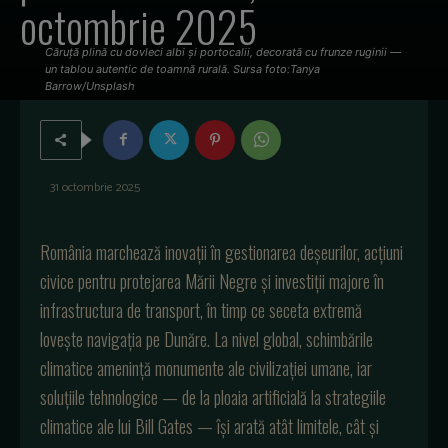
octombrie 2025
Căruță plină cu dovleci albi și portocalii, decorată cu frunze ruginii —
un tablou autentic de toamnă rurală. Sursa foto:Tanya
Barrow/Unsplash
31 octombrie 2025
România marchează inovații în gestionarea deșeurilor, acțiuni
civice pentru protejarea Mării Negre și investiții majore în
infrastructura de transport, în timp ce seceta extremă
lovește navigația pe Dunăre. La nivel global, schimbările
climatice amenință monumente ale civilizației umane, iar
soluțiile tehnologice — de la ploaia artificială la strategiile
climatice ale lui Bill Gates — își arată atât limitele, cât și