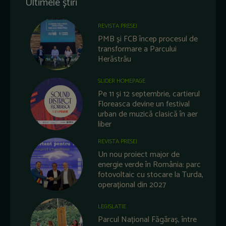
Ultimele știri
REVISTA PRESEI
PMB și FCB încep procesul de
transformare a Parcului
Herăstrău
SLIDER HOMEPAGE
Pe 11 și 12 septembrie, cartierul
Floreasca devine un festival
urban de muzică clasică în aer
liber
REVISTA PRESEI
Un nou proiect major de
energie verde în România: parc
fotovoltaic cu stocare la Turda,
operațional din 2027
LEGISLATIE
Parcul Național Făgăraș, între