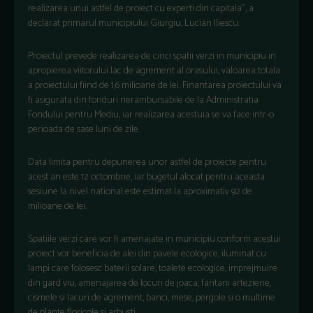
realizarea unui astfel de proiect cu experti din capitala", a
declarat primarul municipiului Giurgiu, Lucian Iliescu.
Proiectul prevede realizarea de cinci spatii verzi in municipiu in
apropierea viitorului lac de agrement al orasului, valoarea totala
a proiectului fiind de 1,6 milioane de lei. Finantarea proiectului va
fi asigurata din fonduri nerambursabile de la Administratia
Fondului pentru Mediu, iar realizarea acestuia se va face intr-o
perioada de sase luni de zile.
Data limita pentru depunerea unor astfel de proiecte pentru
acest an este 12 octombrie, iar bugetul alocat pentru aceasta
sesiune la nivel national este estimat la aproximativ 92 de
milioane de lei.
Spatiile verzi care vor fi amenajate in municipiu conform acestui
proiect vor beneficia de alei din pavele ecologice, iluminat cu
lampi care folosesc baterii solare, toalete ecologice, imprejmuire
din gard viu, amenajarea de locuri de joaca, fantani arteziene,
cismele si lacuri de agrement, banci, mese, pergole si o multime
de plante floricole si arbusti.