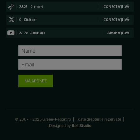
2,325
Cititori
CONECTAȚI-VĂ
0
Cititori
CONECTAȚI-VĂ
2,170
Abonați
ABONAȚI-VĂ
MĂ ABONEZ
© 2007 - 2025 Green-Report.ro
|
Toate drepturile rezervate
|
Designed by
Bell Studio