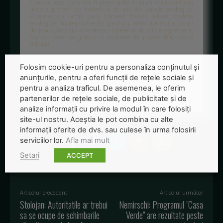
Spatiile verzi care vor fi amenajate in municipiu conform
acestui proiect vor beneficia de alei din pavele ecologice,
iluminat cu lampi care folosesc baterii solare, toalete
ecologice, imprejmuire din gard viu, amenajarea de locuri
de joaca, fantani arteziene, cismele si lacuri de agrement,
banci, mese, pergole si o multime de plante floricole si
arbusti.
Pentru sesiunea din acest an se estimeaza ca vor fi
Folosim cookie-uri pentru a personaliza conținutul și
depuse la nivel national aproximativ trei sute de proiecte
si vor putea primi finantare aproximativ 90 de proiecte.
anunțurile, pentru a oferi funcții de rețele sociale și
pentru a analiza traficul. De asemenea, le oferim
Foto: ecosapiens.ro
partenerilor de rețele sociale, de publicitate și de
analize informații cu privire la modul în care folosiți
site-ul nostru. Aceștia le pot combina cu alte
informații oferite de dvs. sau culese în urma folosirii
serviciilor lor.
Afla mai mult
Setari
ACCEPT
Articolul precedent
Articolul următor
Stolojan: Autoritatile ar trebui
Nemirschi: Programul "Casa
sa se ocupe de schimbarile
Verde" are rezultate peste