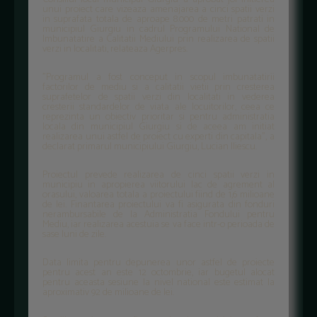
unui proiect care vizeaza amenajarea a cinci spatii verzi
in suprafata totala de aproape 8.000 de metri patrati in
municipiul Giurgiu in cadrul Programului National de
Imbunatatire a Calitatii Mediului prin realizarea de spatii
verzi in localitati, relateaza Agerpres.
"Programul a fost conceput in scopul imbunatatirii
factorilor de mediu si a calitatii vietii prin cresterea
suprafetelor de spatii verzi din localitati in vederea
cresterii standardelor de viata ale locuitorilor, ceea ce
reprezinta un obiectiv prioritar si pentru administratia
locala din municipiul Giurgiu si de aceea am initiat
realizarea unui astfel de proiect cu experti din capitala", a
declarat primarul municipiului Giurgiu, Lucian Iliescu.
Proiectul prevede realizarea de cinci spatii verzi in
municipiu in apropierea viitorului lac de agrement al
orasului, valoarea totala a proiectului fiind de 1,6 milioane
de lei. Finantarea proiectului va fi asigurata din fonduri
nerambursabile de la Administratia Fondului pentru
Mediu, iar realizarea acestuia se va face intr-o perioada de
sase luni de zile.
Data limita pentru depunerea unor astfel de proiecte
pentru acest an este 12 octombrie, iar bugetul alocat
pentru aceasta sesiune la nivel national este estimat la
aproximativ 92 de milioane de lei.