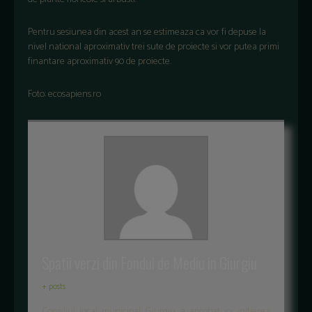
Pentru sesiunea din acest an se estimeaza ca vor fi depuse la
nivel national aproximativ trei sute de proiecte si vor putea primi
finantare aproximativ 90 de proiecte.
Foto: ecosapiens.ro
Spatii verzi din Fondul de Mediu in Giurgiu
+ posts
Consiliul local municipal Giurgiu a aprobat joi initierea