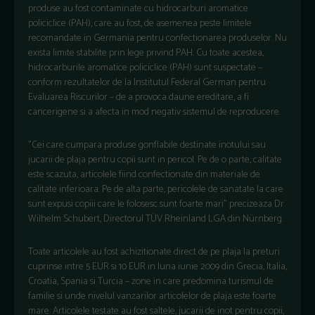
produse au fost contaminate cu hidrocarburi aromatice
policiclice (PAH), care au fost, de asemenea peste limitele
recomandate in Germania pentru confectionarea produselor. Nu
exista limite stabilite prin lege privind PAH. Cu toate acestea,
hidrocarburile aromatice policiclice (PAH) sunt suspectate –
conform rezultatelor de la Institutul Federal German pentru
Evaluarea Riscurilor – de a provoca daune ereditare, a fi
cancerigene si a afecta in mod negativ sistemul de reproducere.
"Cei care cumpara produse gonflabile destinate inotului sau
jucarii de plaja pentru copii sunt in pericol. Pe de o parte, calitate
este scazuta, articolele fiind confectionate din materiale de
calitate inferioara. Pe de alta parte, pericolele de sanatate la care
sunt expusi copiii care le folosesc sunt foarte mari” precizeaza Dr.
Wilhelm Schubert, Directorul TÜV Rheinland LGA din Nürnberg.
Toate articolele au fost achizitionate direct de pe plaja la preturi
cuprinse intre 5 EUR si 10 EUR in luna iunie 2009 din Grecia, Italia,
Croatia, Spania si Turcia – zone in care predomina turismul de
familie si unde nivelul vanzarilor articolelor de plaja este foarte
mare. Articolele testate au fost saltele, jucarii de inot pentru copii,