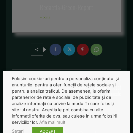
Redactia-Green-Report
+ posts
Folosim cookie-uri pentru a personaliza conținutul și
Articolul precedent
Articolul următor
anunțurile, pentru a oferi funcții de rețele sociale și
Rangeri juniori in Parcul
Cancerul la animale, cauzat
pentru a analiza traficul. De asemenea, le oferim
National Cozia
de chimicale
partenerilor de rețele sociale, de publicitate și de
analize informații cu privire la modul în care folosiți
site-ul nostru. Aceștia le pot combina cu alte
informații oferite de dvs. sau culese în urma folosirii
serviciilor lor.
Afla mai mult
Setari
ACCEPT