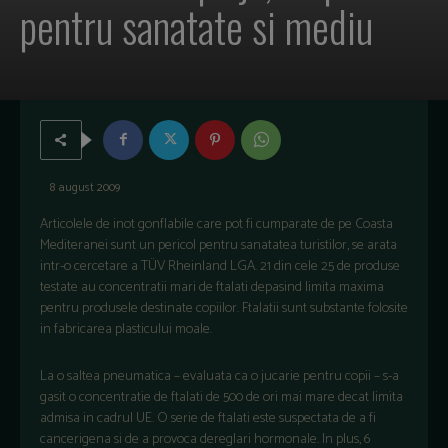
pentru sanatate si mediu
8 august 2009
Articolele de inot gonflabile care pot fi cumparate de pe Coasta
Mediteranei sunt un pericol pentru sanatatea turistilor, se arata
intr-o cercetare a TÜV Rheinland LGA. 21 din cele 25 de produse
testate au concentratii mari de ftalati depasind limita maxima
pentru produsele destinate copiilor. Ftalatii sunt substante folosite
in fabricarea plasticului moale.
La o saltea pneumatica – evaluata ca o jucarie pentru copii – s-a
gasit o concentratie de ftalati de 500 de ori mai mare decat limita
admisa in cadrul UE. O serie de ftalati este suspectata de a fi
cancerigena si de a provoca dereglari hormonale. In plus, 6