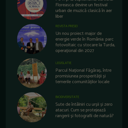
Floreasca devine un festival
urban de muzică clasică în aer
liber
REVISTA PRESEI
Un nou proiect major de
energie verde în România: parc
fotovoltaic cu stocare la Turda,
operațional din 2027
LEGISLATIE
Parcul Național Făgăraș, între
promisiunea prosperității și
temerile comunităților locale
BIODIVERSITATE
Sute de întâlniri cu urșii și zero
atacuri. Cum se protejează
rangerii și fotografii de natură?