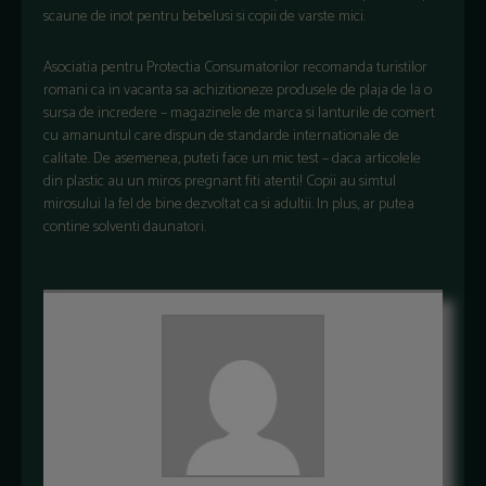
scaune de inot pentru bebelusi si copii de varste mici.
Asociatia pentru Protectia Consumatorilor recomanda turistilor
romani ca in vacanta sa achizitioneze produsele de plaja de la o
sursa de incredere – magazinele de marca si lanturile de comert
cu amanuntul care dispun de standarde internationale de
calitate. De asemenea, puteti face un mic test – daca articolele
din plastic au un miros pregnant fiti atenti! Copii au simtul
mirosului la fel de bine dezvoltat ca si adultii. In plus, ar putea
contine solventi daunatori.