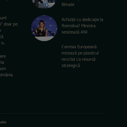
filmate
sunt
Achiziții cu dedicație la
zi” doar pe
Romsilva? Ministra
m
sesizează ANI
ză
o...
Comisia Europeană
mizează pe plasticul
care
reciclat ca resursă
lta
strategică
 cum
România
udio