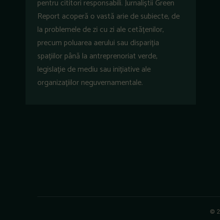
pentru cititori responsabili. Jurnaliștii Green
Report acoperă o vastă arie de subiecte, de
la problemele de zi cu zi ale cetățenilor,
precum poluarea aerului sau dispariția
spațiilor până la antreprenoriat verde,
legislație de mediu sau inițiative ale
organizațiilor neguvernamentale.
© 2