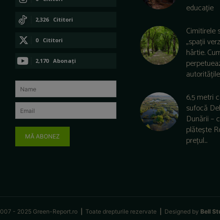
educație
CONECTAȚI-VĂ
2,326
Cititori
Cimitirele 
CONECTAȚI-VĂ
„spații ver
0
Cititori
hârtie. Cu
CONECTAȚI-VĂ
2,170
Abonați
perpetuea
autoritățile 
ABONAȚI-VĂ
6,5 metri 
sufocă De
Dunării –
plătește 
MĂ ABONEZ
prețul...
007 - 2025 Green-Report.ro
|
Toate drepturile rezervate
|
Designed by
Bell St