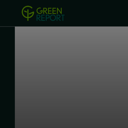
Green Revolution
Conferințel
ACASA
LEGISLAȚIE
B