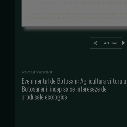
sa depaseasca zonele critice de la kilometrii fluviali 640, 824, 78
"Odata cu predarea navelor catre armatorii din Olanda si Ger
transportatorul de lichide si de 4 milioane euro pentru nava po
Acțiune
Articolul precedent
Evenimentul de Botosani: Agricultura viitorului
Botosanenii incep sa se intereseze de
produsele ecologice