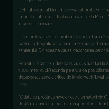
11 septembrie 2007
Debitul scazut al Dunarii a provocat probleme fina
Imposibilitatea de a deplasa doua nave la Marea N
intarzieri financiare.
Directorul Santierului naval din Drobeta-Turnu Sever
bazinul hidrografic al Dunarii, care a dus la diminua
santierului. Din aceasta cauza, decontarea serviciilo
Potrivit lui Stancioiu, debitul fluviului, situat luni
1.500 metri cubi/secunda pentru a da posibilitatea 
depaseasca zonele critice de la kilometrii fluviali 
nisip.
"Odata cu predarea navelor catre armatorii din Ol
de 40 milioane euro pentru transportatorul de lich