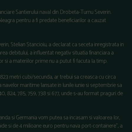
nciare Santierului naval din Drobeta-Turnu Severin.
eagra pentru a fi predate beneficiarilor a cauzat
in, Stelian Stancioiu, a declarat ca seceta inregistrata in
rea debitului, a influentat negativ situatia financiara a
r si a materiilor prime nu a putut fi facuta la timp.
 la 2.823 metri cubi/secunda, ar trebui sa creasca cu circa
navelor maritime lansate in lunile iunie si septembrie sa
640, 824, 785, 759, 738 si 677, unde s-au format praguri de
anda si Germania vom putea sa incasam si valoarea lor,
ide si de 4 milioane euro pentru nava port-containere", a