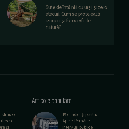
Sute de întâlniri cu urșii și zero
atacuri. Cum se protejează
rangerii și fotografii de
natură?
Articole populare
nstruiesc
15 candidați pentru
puterea
Apele Române:
re și
interviuri publice,