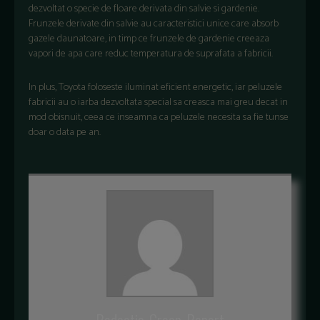
dezvoltat o specie de floare derivata din salvie si gardenie.
Frunzele derivate din salvie au caracteristici unice care absorb
gazele daunatoare, in timp ce frunzele de gardenie creeaza
vapori de apa care reduc temperatura de suprafata a fabricii.
In plus, Toyota foloseste iluminat eficient energetic, iar peluzele
fabricii au o iarba dezvoltata special sa creasca mai greu decat in
mod obisnuit, ceea ce inseamna ca peluzele necesita sa fie tunse
doar o data pe an.
Redactia-Green-Report