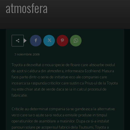
atmosfera
7 noiembrie 2009
Toyota a dezvoltat o noua specie de floare care absoarbe oxidul
de azot si caldura din atmosfera, informeaza Ecofriend. Masura
face parte dintr-o serie de initiative eco ale companiei care
incearca sa raspunda criticilor care sustin ca Prius-ul de la Toyota
nu este chiar atat de verde daca se ia in calcul procesul de
fabricatie.
Criticile au determinat compania sa se gandeasca la alternative
verzi care sa o ajute sa-si reduca emisiile produse in timpul
operatiunilor de asamblare a masinilor. Dupa ce si-a instalat
panouri solare pe acoperisul fabricii dela Tsutsumi, Toyota a