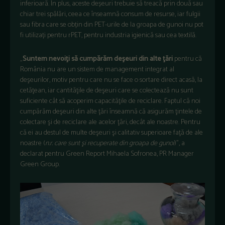
inferioară. În plus, aceste deșeuri trebuie să treacă prin două sau
chiar trei spălări, ceea ce înseamnă consum de resurse, iar fulgii
sau fibra care se obțin din PET-urile de la groapa de gunoi nu pot
fi utilizați pentru rPET, pentru industria igienică sau cea textilă.
„
Suntem nevoiţi să cumpărăm deşeuri din alte ţări
pentru că
România nu are un sistem de management integrat al
deşeurilor, motiv pentru care nu se face o sortare direct acasă, la
cetăţean, iar cantităţile de deşeuri care se colectează nu sunt
suficiente cât să acoperim capacităţile de reciclare. Faptul că noi
cumpărăm deşeuri din alte ţări înseamnă că asigurăm ţintele de
colectare şi de reciclare ale acelor ţări, decât ale noastre. Pentru
că ei au destul de multe deşeuri şi calitativ superioare faţă de ale
noastre (
n.r. care sunt şi recuperate din groapa de gunoi
)”, a
declarat pentru Green Report Mihaela Sofronea, PR Manager
Green Group.