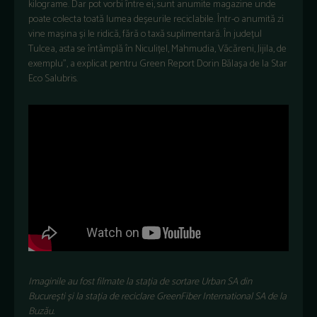
kilograme. Dar pot vorbi între ei, sunt anumite magazine unde
poate colecta toată lumea deșeurile reciclabile. Într-o anumită zi
vine mașina și le ridică, fără o taxă suplimentară. În județul
Tulcea, asta se întâmplă în Niculițel, Mahmudia, Văcăreni, Jijila, de
exemplu”, a explicat pentru Green Report Dorin Bălașa de la Star
Eco Salubris.
Imaginile au fost filmate la stația de sortare Urban SA din
București și la stația de reciclare GreenFiber International SA de la
Buzău.