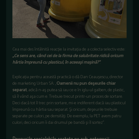
Cea mai des întâlnită reacție la invitația de a colecta selectiv este:
„Ce sens are, când cei de la firma de salubritate ridică oricum
hârtia împreună cu plasticul, în aceeași mașină?”
.
Explicația pentru această practică o dă Dan Ceaușescu, director
de marketing Urban SA: „
Oamenii nu pun deşeurile chiar
separat
, adică n-aş putea să iau ce e în iglu-ul galben, de plastic,
să îl vând aşa cum e. Trebuie trecut printr-un proces de sortare.
Deci dacă tot îl trec prin sortare, mi-e indiferent dacă iau plasticul
împreună cu hârtia sau separat. Şi oricum, deşeurile trebuie
separate pe culori, pe densităţi. De exemplu, la PET avem patru
culori, deci oricum îi dai drumul pe bandă şi îl sortez”.
Deșeurile reciclabile sortate pe sub-categorii