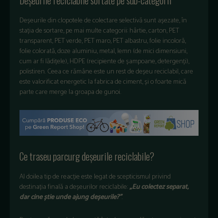
Deșeurile din clopotele de colectare selectivă sunt așezate, în
stația de sortare, pe mai multe categorii: hârtie, carton, PET
transparent, PET verde, PET maro, PET albastru, folie incoloră,
folie colorată, doze aluminiu, metal, lemn (de mici dimensiuni,
cum ar fi lădițele), HDPE (recipiente de șampoane, detergenți),
polistiren. Ceea ce rămâne este un rest de deșeu reciclabil, care
este valorificat energetic la fabrica de ciment, și o foarte mică
parte care merge la groapa de gunoi.
Ce traseu parcurg deșeurile reciclabile?
Al doilea tip de reacție este legat de scepticismul privind
destinația finală a deșeurilor reciclabile:
„Eu colectez separat,
dar cine știe unde ajung deșeurile?”
.