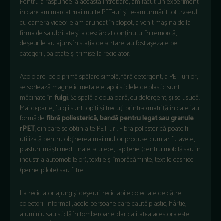
Pentru a răspunde la această întrebare, am făcut un experiment
în care am marcat mai multe PET-uri și le-am urmărit tot traseul
cu camera video: le-am aruncat în clopot, a venit mașina de la
firma de salubritate și a descărcat conținutul în remorcă,
deșeurile au ajuns în stația de sortare, au fost așezate pe
categorii, balotate și trimise la reciclator.
Acolo are loc o primă spălare simplă, fără detergent, a PET-urilor,
se sortează magnetic metalele, apoi sticlele de plastic sunt
măcinate în
fulgi
. Se spală a doua oară, cu detergent, și se usucă.
Mai departe, fulgii sunt topiți și trecuți printr-o matriță în care iau
formă de
fibră poliesterică, bandă pentru legat sau granule
rPET
, din care se obțin alte PET-uri. Fibra poliesterică poate fi
utilizată pentru obținerea mai multor produse, cum ar fi: lavete,
plasturi, măști medicinale, scutece, tapițerie (pentru mobilă sau în
industria automobilelor), textile și îmbrăcăminte, textile casnice
(perne, pilote) sau filtre.
La reciclator ajung și deșeuri reciclabile colectate de către
colectorii informali, acele persoane care caută plastic, hârtie,
aluminiu sau sticlă în tomberoane, dar calitatea acestora este