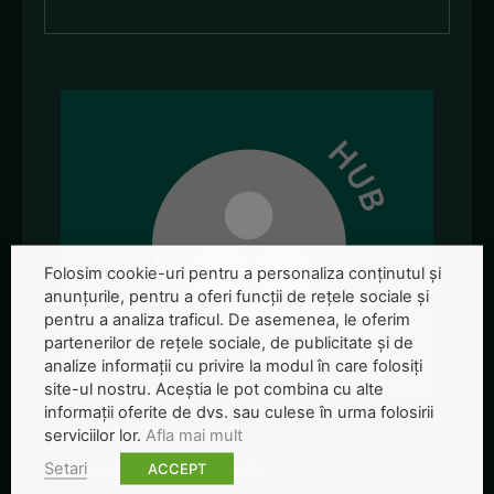
Folosim cookie-uri pentru a personaliza conținutul și
anunțurile, pentru a oferi funcții de rețele sociale și
pentru a analiza traficul. De asemenea, le oferim
partenerilor de rețele sociale, de publicitate și de
analize informații cu privire la modul în care folosiți
site-ul nostru. Aceștia le pot combina cu alte
informații oferite de dvs. sau culese în urma folosirii
serviciilor lor.
Afla mai mult
Newsletter-ul de mediu
Setari
ACCEPT