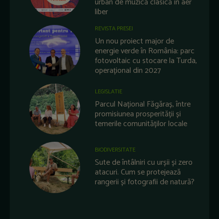
urban de muzică clasică în aer
liber
REVISTA PRESEI
Un nou proiect major de
energie verde în România: parc
fotovoltaic cu stocare la Turda,
operațional din 2027
LEGISLATIE
Parcul Național Făgăraș, între
promisiunea prosperității și
temerile comunităților locale
BIODIVERSITATE
Sute de întâlniri cu urșii și zero
atacuri. Cum se protejează
rangerii și fotografii de natură?