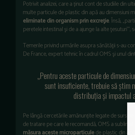
Potrivit analizei, care a ținut cont de studiile din u
multe particule de plastic din apă au dimensiuni m
eliminate din organism prin excreţie
. Însă, „par
peretele intestinal şi de a ajunge la alte ţesuturi’”, 
Temerile privind urmările asupra sănătăţii s-au con
De France, expert tehnic în cadrul OMS şi unul dintr
„Pentru aceste particule de dimensiun
sunt insuficiente, trebuie să ştim
distribuţia şi impactul 
Pe lângă cercetările amănunțite legate de sursele m
de tratare pe care le recomandă, OMS a subliniat
măsura aceste microparticule
de plastic din apă