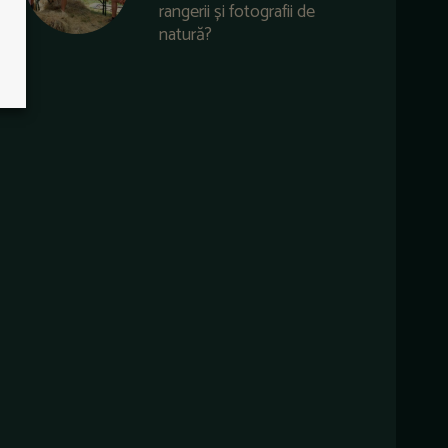
rangerii și fotografii de
natură?