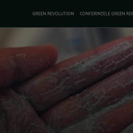
e Green Report
Podcast
Gala Green Report
Contact
GREEN REVOLUTION
CONFERINȚELE GREEN RE
USINESS
ENERGIE
TRANSPORT
CSR
SCHIMBĂRI CLIMATICE