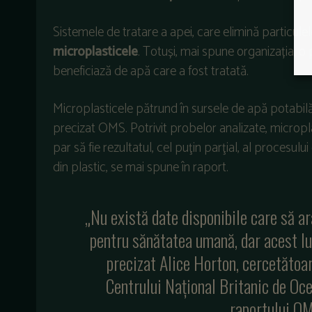
Sistemele de tratare a apei, care elimină particulel
microplasticele
. Totuși, mai spune organizația, o 
beneficiază de apă care a fost tratată.
Microplasticele pătrund în sursele de apă potabilă
precizat OMS. Potrivit probelor analizate, micropl
par să fie rezultatul, cel puţin parţial, al procesul
din plastic, se mai spune în raport.
„Nu există date disponibile care să ar
pentru sănătatea umană, dar acest lu
precizat Alice Horton, cercetătoar
Centrului Naţional Britanic de Oce
raportului OM