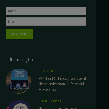
MĂ ABONEZ
Ultimele știri
REVISTA PRESEI
PMB și FCB încep procesul
de transformare a Parcului
Herăstrău
SLIDER HOMEPAGE
Pe 11 și 12 septembrie,