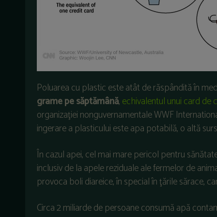
Poluarea cu plastic este atât de răspândită în med
grame pe săptămână
,
echivalentul unui card de c
organizaţiei nonguvernamentale WWF International.
ingerare a plasticului este apa potabilă, o altă sur
În cazul apei, cel mai mare pericol pentru sănătate
inclusiv de la apele reziduale ale fermelor de anim
provoca boli diareice, în special în ţările sărace, 
Circa 2 miliarde de persoane consumă apă contami