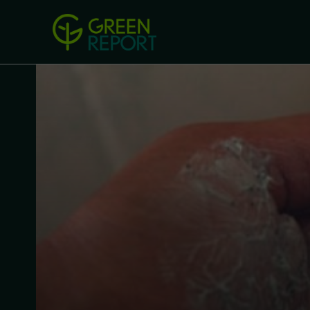
Green Revolution
Conferințel
ACASA
LEGISLAȚIE
B