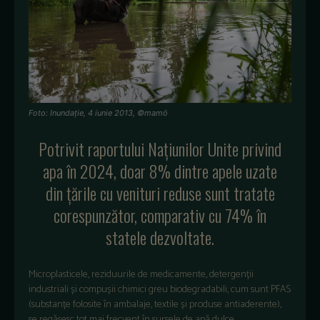
Foto: Inundație, 4 iunie 2013, ©mamö
Potrivit raportului Națiunilor Unite privind
apa în 2024, doar 8% dintre apele uzate
din țările cu venituri reduse sunt tratate
corespunzător, comparativ cu 74% în
statele dezvoltate.
Microplasticele, reziduurile de medicamente, detergenții
industriali și compușii chimici greu biodegradabili, cum sunt PFAS
(substanțe folosite în ambalaje, textile și produse antiaderente),
se regăsesc tot mai frecvent în sursele de apă dulce.