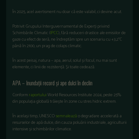
În 2025, acel avertisment nu doar că este valabil, ci devine acut.
Potrivit Grupului Interguvernamental de Experți privind
Schimbările Climatic (
IPCC
), fără reduceri drastice ale emisiilor de
gaze cu efect de seră, ne îndreptăm spre un scenariu cu +3,2°C
până în 2100, un prag de colaps climatic.
În acest peisaj, natura – apa, aerul, solul și focul, nu mai sunt
elemente, ci linii de rezistență. Și toate cedează.
APA – Inundații record și ape dulci în declin
Conform
raportului
World Resources Institute 2024, peste 25%
din populația globală trăiește în zone cu stres hidric extrem.
În același timp, UNESCO
semnalează
o degradare accelerată a
resurselor de apă dulce, din cauza poluării industriale, agriculturii
intensive și schimbărilor climatice.