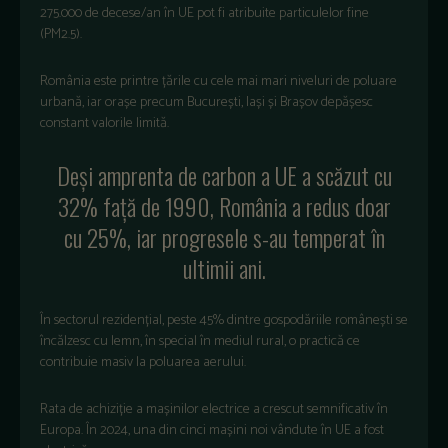
275.000 de decese/an în UE pot fi atribuite particulelor fine
(PM2.5).
România este printre țările cu cele mai mari niveluri de poluare
urbană, iar orașe precum București, Iași și Brașov depășesc
constant valorile limită.
Deși amprenta de carbon a UE a scăzut cu
32% față de 1990, România a redus doar
cu 25%, iar progresele s-au temperat în
ultimii ani.
În sectorul rezidențial, peste 45% dintre gospodăriile românești se
încălzesc cu lemn, în special în mediul rural, o practică ce
contribuie masiv la poluarea aerului.
Rata de achiziție a mașinilor electrice a crescut semnificativ în
Europa. În 2024, una din cinci mașini noi vândute în UE a fost