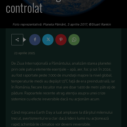
controlat
Foto reprezentativă: Planeta Pământ, 3 aprilie 2017, ©Stuart Rankin
23 aprilie 2025
De Ziua Internațională a Pământului, analizăm starea planetei
prin cele patru elemente esențiale – apă, aer, foc și sol. În 2024,
au fost raportate peste 7.000 de inundații majore la nivel global,
temperaturile medii au depășit 1,5°C față de era preindustrială, iar
în România, fiecare locuitor mai are doar 1.400 de metri pătrați de
pădure. Rapoartele recente atrag atenția asupra unei crize
sistemice cu efecte ireversibile dacă nu acționăm acum.
Când mișcarea Earth Day a luat amploare la sfârșitul mileniului
trecut, avertismentul era clar: dacă liderii lumii nu acționează
rapid, schimbările climatice vor deveni ireversibile.