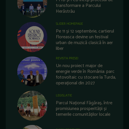
transformare a Parcului
Herăstrău
SLIDER HOMEPAGE
Pe 11 și 12 septembrie, cartierul
Floreasca devine un festival
urban de muzică clasică în aer
liber
REVISTA PRESEI
Un nou proiect major de
energie verde în România: parc
fotovoltaic cu stocare la Turda,
operațional din 2027
LEGISLATIE
Parcul Național Făgăraș, între
promisiunea prosperității și
temerile comunităților locale