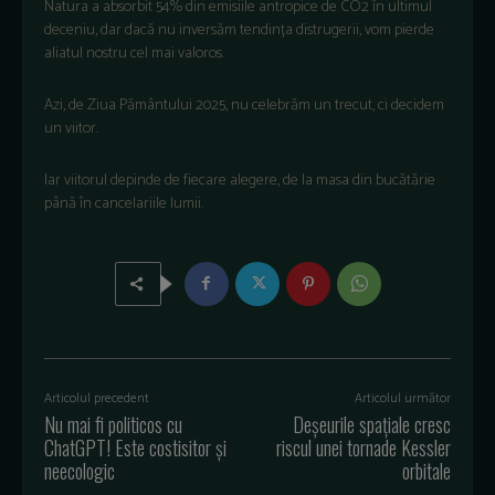
Natura a absorbit 54% din emisiile antropice de CO2 în ultimul
deceniu, dar dacă nu inversăm tendința distrugerii, vom pierde
aliatul nostru cel mai valoros.
Azi, de Ziua Pământului 2025, nu celebrăm un trecut, ci decidem
un viitor.
Iar viitorul depinde de fiecare alegere, de la masa din bucătărie
până în cancelariile lumii.
Articolul precedent
Articolul următor
Nu mai fi politicos cu
Deșeurile spațiale cresc
ChatGPT! Este costisitor și
riscul unei tornade Kessler
neecologic
orbitale