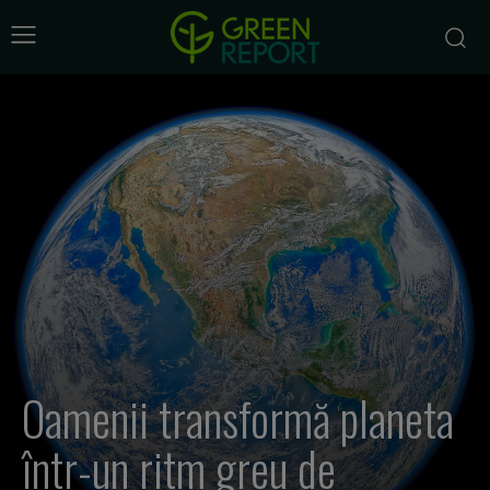
Oamenii transformă planeta
într-un ritm greu de