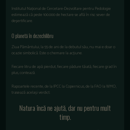
Institutul Național de Cercetare-Dezvoltare pentru Pedologie
estimează că peste 100.000 de hectare se află în risc sever de
deșertificare.
O planetă în dezechilibru
Ziua Pământului, la 55 de ani de la debutul său, nu mai e doar o
ocazie simbolică. Este o chemare la acțiune.
Fiecare litru de apă pierdut, fiecare pădure tăiată, fiecare grad în
plus, contează.
Rapoartele recente, de la IPCC la Copernicus, de la FAO la WMO,
trasează același verdict:
Natura încă ne ajută, dar nu pentru mult
timp.