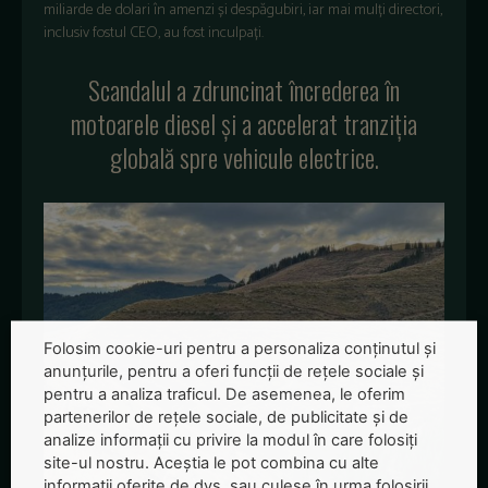
miliarde de dolari în amenzi și despăgubiri, iar mai mulți directori,
inclusiv fostul CEO, au fost inculpați.
Scandalul a zdruncinat încrederea în
motoarele diesel și a accelerat tranziția
globală spre vehicule electrice.
Folosim cookie-uri pentru a personaliza conținutul și
anunțurile, pentru a oferi funcții de rețele sociale și
pentru a analiza traficul. De asemenea, le oferim
partenerilor de rețele sociale, de publicitate și de
analize informații cu privire la modul în care folosiți
site-ul nostru. Aceștia le pot combina cu alte
informații oferite de dvs. sau culese în urma folosirii