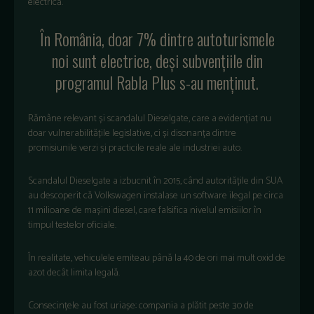
electrică.
În România, doar 7% dintre autoturismele
noi sunt electrice, deși subvențiile din
programul Rabla Plus s-au menținut.
Rămâne relevant și scandalul Dieselgate, care a evidențiat nu
doar vulnerabilitățile legislative, ci și disonanța dintre
promisiunile verzi și practicile reale ale industriei auto.
Scandalul Dieselgate a izbucnit în 2015, când autoritățile din SUA
au descoperit că Volkswagen instalase un software ilegal pe circa
11 milioane de mașini diesel, care falsifica nivelul emisiilor în
timpul testelor oficiale.
În realitate, vehiculele emiteau până la 40 de ori mai mult oxid de
azot decât limita legală.
Consecințele au fost uriașe: compania a plătit peste 30 de