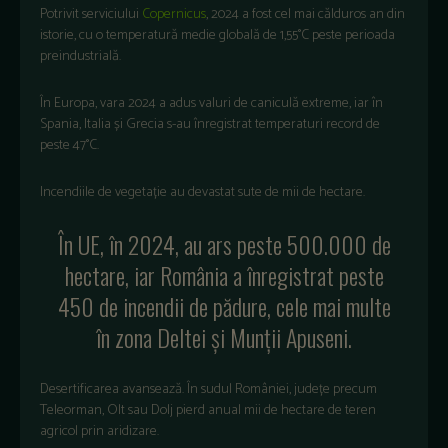
Potrivit serviciului
Copernicus
, 2024 a fost cel mai călduros an din
istorie, cu o temperatură medie globală de 1,55°C peste perioada
preindustrială.
În Europa, vara 2024 a adus valuri de caniculă extreme, iar în
Spania, Italia și Grecia s-au înregistrat temperaturi record de
peste 47°C.
Incendiile de vegetație au devastat sute de mii de hectare.
În UE, în 2024, au ars peste 500.000 de
hectare, iar România a înregistrat peste
450 de incendii de pădure, cele mai multe
în zona Deltei și Munții Apuseni.
Desertificarea avansează. În sudul României, județe precum
Teleorman, Olt sau Dolj pierd anual mii de hectare de teren
agricol prin aridizare.