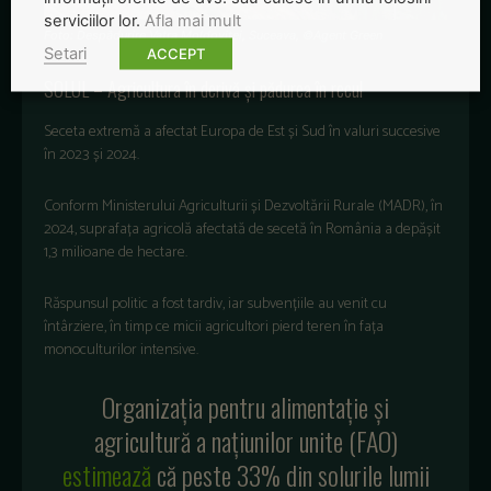
serviciilor lor.
Afla mai mult
Foto: Despădurire Vatra Moldoviței, Suceava, ©Agent Green
Setari
ACCEPT
SOLUL – Agricultura în derivă și pădurea în recul
Seceta extremă a afectat Europa de Est și Sud în valuri succesive
în 2023 și 2024.
Conform Ministerului Agriculturii și Dezvoltării Rurale (MADR), în
2024, suprafața agricolă afectată de secetă în România a depășit
1,3 milioane de hectare.
Răspunsul politic a fost tardiv, iar subvențiile au venit cu
întârziere, în timp ce micii agricultori pierd teren în fața
monoculturilor intensive.
Organizația pentru alimentație și
agricultură a națiunilor unite (FAO)
estimează
că peste 33% din solurile lumii