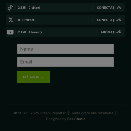
2,325
Cititori
CONECTAȚI-VĂ
0
Cititori
CONECTAȚI-VĂ
2,170
Abonați
ABONAȚI-VĂ
MĂ ABONEZ
© 2007 - 2025 Green-Report.ro
|
Toate drepturile rezervate
|
Designed by
Bell Studio