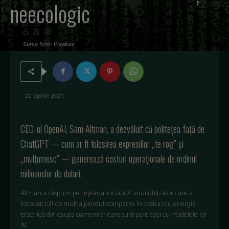
neecologic
Sursa foto: Pixabay
22 aprilie 2025
CEO-ul OpenAI, Sam Altman, a dezvăluit că politețea față de
ChatGPT — cum ar fi folosirea expresiilor „te rog” și
„mulțumesc” — generează costuri operaționale de ordinul
milioanelor de dolari.
Altman a răspuns pe rețeaua socială X unui utilizator care a
întrebat cât de mult a pierdut compania în costuri cu energia
electrică din cauza oamenilor care sunt politicoși cu modelele lor
AI.