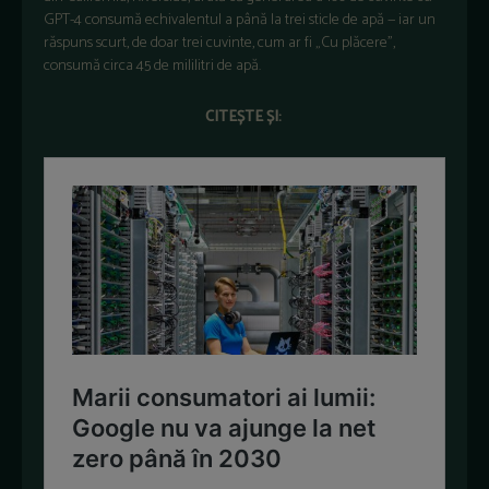
GPT-4 consumă echivalentul a până la trei sticle de apă — iar un
răspuns scurt, de doar trei cuvinte, cum ar fi „Cu plăcere”,
consumă circa 45 de mililitri de apă.
CITEȘTE ȘI: