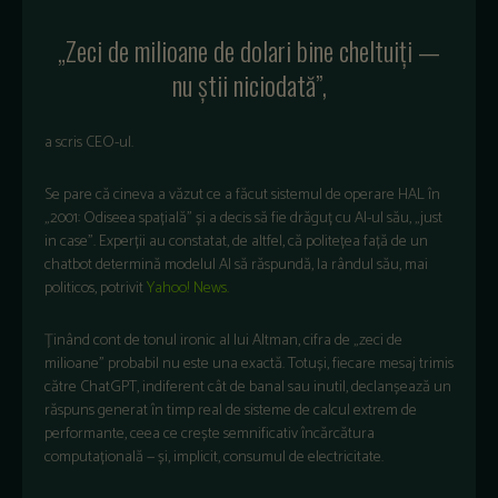
„Zeci de milioane de dolari bine cheltuiți —
nu știi niciodată”,
a scris CEO-ul.
Se pare că cineva a văzut ce a făcut sistemul de operare HAL în
„2001: Odiseea spațială” și a decis să fie drăguț cu AI-ul său, „just
in case”. Experții au constatat, de altfel, că politețea față de un
chatbot determină modelul AI să răspundă, la rândul său, mai
politicos, potrivit
Yahoo! News.
Ținând cont de tonul ironic al lui Altman, cifra de „zeci de
milioane” probabil nu este una exactă. Totuși, fiecare mesaj trimis
către ChatGPT, indiferent cât de banal sau inutil, declanșează un
răspuns generat în timp real de sisteme de calcul extrem de
performante, ceea ce crește semnificativ încărcătura
computațională — și, implicit, consumul de electricitate.