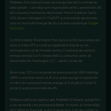
Modelele AI se bazează masiv pe energia stocată în centrele de
date globale — care deja sunt responsabile pentru aproximativ 2%
din consumul mondial de electricitate. Potrivit Goldman Sachs
(GS), fiecare interogare în ChatGPT-4 consumă de aproximativ
zece ori mai multă energie decât o căutare standard pe
Google
(GOOGL)
.
Conform datelor Washington Post, dacă unul din zece americani
activi ar folosi GPT-4 o dată pe săptămână timp de un an
(echivalentul a 52 de întrebări pentru 17 milioane de oameni),
energia necesară ar fi comparabilă cu consumul casnic de
electricitate din Washington, D.C. — pentru 20 de zile.
Rene Haas, CEO-ul companiei de semiconductori ARM Holdings
(ARM), a avertizat recent că AI-ul ar putea ajunge să reprezinte
un sfert din consumul total de energie al SUA până în 2030. În
prezent, acest procent este de 4%.
Politețea costă și la capitolul apă. Modelele AI folosesc apă pentru
a răci serverele care procesează datele. Un studiu al Universității
din California, Riverside, arată că generarea a 100 de cuvinte cu