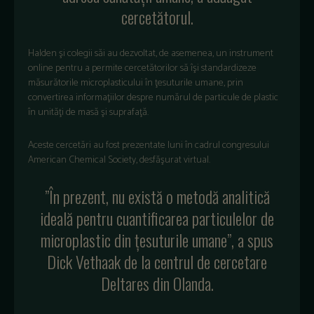
cercetătorul.
Halden şi colegii săi au dezvoltat, de asemenea, un instrument
online pentru a permite cercetătorilor să îşi standardizeze
măsurătorile microplasticului în ţesuturile umane, prin
convertirea informaţiilor despre numărul de particule de plastic
în unităţi de masă şi suprafaţă.
Aceste cercetări au fost prezentate luni în cadrul congresului
American Chemical Society, desfăşurat virtual.
”În prezent, nu există o metodă analitică
ideală pentru cuantificarea particulelor de
microplastic din ţesuturile umane”, a spus
Dick Vethaak de la centrul de cercetare
Deltares din Olanda.