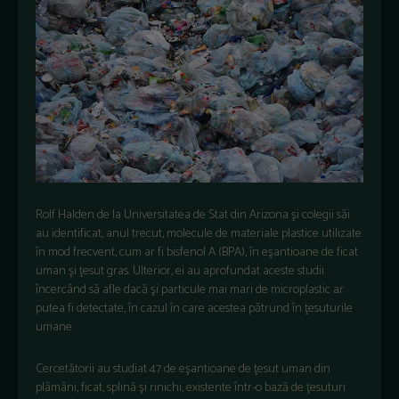
Rolf Halden de la Universitatea de Stat din Arizona şi colegii săi
au identificat, anul trecut, molecule de materiale plastice utilizate
în mod frecvent, cum ar fi bisfenol A (BPA), în eşantioane de ficat
uman şi ţesut gras. Ulterior, ei au aprofundat aceste studii
încercând să afle dacă şi particule mai mari de microplastic ar
putea fi detectate, în cazul în care acestea pătrund în ţesuturile
umane.
Cercetătorii au studiat 47 de eşantioane de ţesut uman din
plămâni, ficat, splină şi rinichi, existente într-o bază de ţesuturi