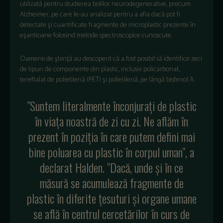
utilizată pentru studierea bolilor neurodegenerative, precum
Alzheimer, pe care le-au analizat pentru a afla dacă pot fi
detectate şi cuantificate fragmente de microplastic prezente în
eşantioane folosind metode spectroscopice cunoscute.
Oamenii de ştiinţă au descoperit că a fost posibil să identifice zeci
de tipuri de componente din plastic, inclusiv policarbonat,
tereftalat de polietilenă (PET) şi polietilenă, pe lângă bisfenol A.
”Suntem literalmente înconjuraţi de plastic
în viaţa noastră de zi cu zi. Ne aflăm în
prezent în poziţia în care putem defini mai
bine poluarea cu plastic în corpul uman”, a
declarat Halden. ”Dacă, unde şi în ce
măsură se acumulează fragmente de
plastic în diferite ţesuturi şi organe umane
se află în centrul cercetărilor în curs de