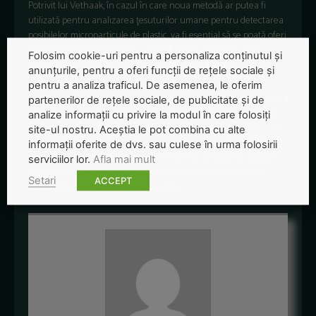
Potrivit lui Vethaak, în cazul în care noua metodă ar putea fi
utilizată pentru analizarea ţesuturilor umane pentru detectarea
posibilelor microparticule de plastic, va fi esenţial să se poată oferi
asigurări că eşantioanele nu riscă să se contamineze, spre
Folosim cookie-uri pentru a personaliza conținutul și
exemplu cu particule microscopice de plastic din aer.
anunțurile, pentru a oferi funcții de rețele sociale și
pentru a analiza traficul. De asemenea, le oferim
Stephanie Wright de la Imperial College London a atras atenţia la
partenerilor de rețele sociale, de publicitate și de
rândul său că există dovezi din studiile efectuate pe animale că
analize informații cu privire la modul în care folosiți
microparticulele de plastic pot dăuna organismului. Însă nu este
site-ul nostru. Aceștia le pot combina cu alte
deocamdată clar dacă aceste microparticule pot pătrunde în
informații oferite de dvs. sau culese în urma folosirii
organele umane. ”Marea întrebare” pentru cercetările viitoare
serviciilor lor.
Afla mai mult
este, în opinia lui Wright, dacă microparticulele de plastic au
Setari
ACCEPT
vreun impact asupra sănătăţii umane.