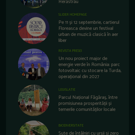
Herăstrău
SLIDER HOMEPAGE
Pe 11 și 12 septembrie, cartierul
Floreasca devine un festival
urban de muzică clasică în aer
liber
REVISTA PRESEI
Un nou proiect major de
energie verde în România: parc
fotovoltaic cu stocare la Turda,
operațional din 2027
LEGISLATIE
Parcul Național Făgăraș, între
promisiunea prosperității și
temerile comunităților locale
BIODIVERSITATE
Sute de întâlniri cu urșii și zero