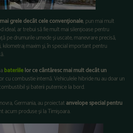
nt mai grele decât cele convenționale
, pun mai mult
ideal, ar trebui să fie mult mai silențioase pentru
anță pe drumurile umede și uscate, manevrare precisă,
i, kilometraj maxim și, în special important pentru
tă.
la
bateriile
lor ce cântăresc mai mult decât un
r cu combustie internă. Vehiculele hibride nu au doar un
combustibil și baterii puternice la bord.
anovra, Germania, au proiectat
anvelope special pentru
unt acum produse și la Timișoara.