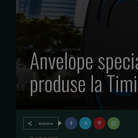
Anvelope specia
produse la Tim
Acțiune