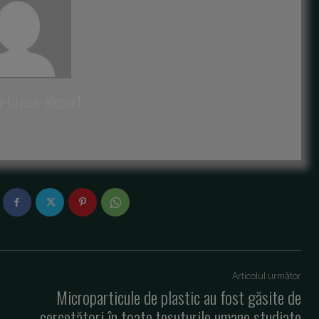
a-Green-Report
Articolul următor
Microparticule de plastic au fost găsite de
cercetători în toate ţesuturile umane studiate