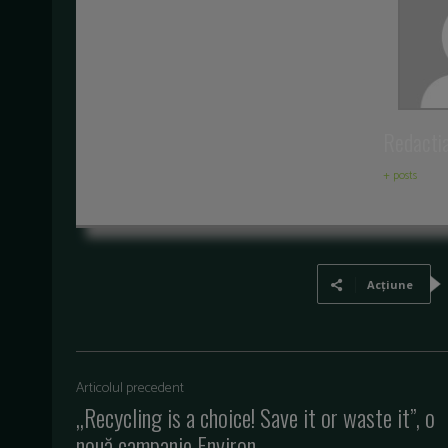
Redacti
+ posts
Acțiune
Articolul precedent
,,Recycling is a choice! Save it or waste it”, o
nouă campanie Environ