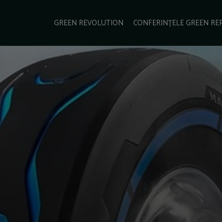
e Green Report
Podcast
Gala Green Report
Contact
GREEN REVOLUTION
CONFERINȚELE GREEN RE
USINESS
ENERGIE
TRANSPORT
CSR
SCHIMBĂRI CLIMATICE