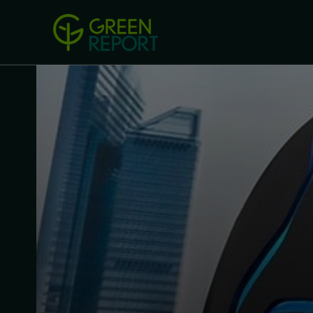
Green Revolution
Conferințel
ACASA
LEGISLAȚIE
B