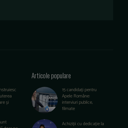
Articole populare
nstruiesc
15 candidați pentru
puterea
Apele Române:
re și
interviuri publice,
filmate
sunt
Achiziții cu dedicație la