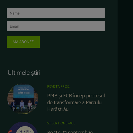
MĂ ABONEZ
Ultimele știri
REVISTA PRESEI
PMB și FCB încep procesul
de transformare a Parcului
Herăstrău
SLIDER HOMEPAGE
Pe 11 și 12 septembrie,