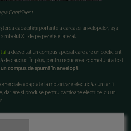
gia ContiSilent
terea capacității portante a carcasei anvelopelor, așa
 simbolul XL de pe peretele lateral.
tal
a dezvoltat un compus special care are un coeficient
ă de cauciuc. În plus, pentru reducerea zgomotului a fost
ă un compus de spumă în anvelopă
.
omerciale adaptate la motorizare electrică, cum ar fi
e, dar are și produse pentru camioane electrice, cu un
e.