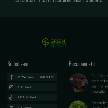
Socializam
Recomandate
Cum își co
15,704
Fani
ÎMI PLACE
cetățenii 
din informa
0
Cititori
educație
CONECTAȚI-VĂ
2,326
Cititori
Cimitirele 
CONECTAȚI-VĂ
0
Cititori