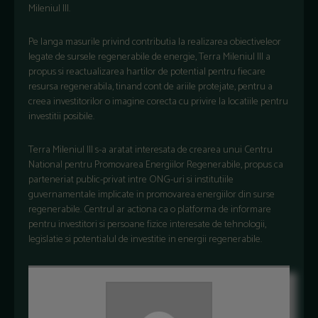
Mileniul III.
Pe langa masurile privind contributia la realizarea obiectiveleor
legate de sursele regenerabile de energie, Terra Mileniul III a
propus si reactualizarea hartilor de potential pentru fiecare
resursa regenerabila, tinand cont de ariile protejate, pentru a
creea investitorilor o imagine corecta cu privire la locatiile pentru
investitii posibile.
Terra Mileniul III s-a aratat interesata de crearea unui Centru
National pentru Promovarea Energiilor Regenerabile, propus ca
parteneriat public-privat intre ONG-uri si institutiile
guvernamentale implicate in promovarea energiilor din surse
regenerabile. Centrul ar actiona ca o platforma de informare
pentru investitori si persoane fizice interesate de tehnologii,
legislatie si potentialul de investitie in energii regenerabile.