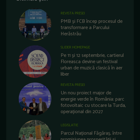
REVISTA PRESEI
PMB și FCB încep procesul de
transformare a Parcului
Herăstrău
SLIDER HOMEPAGE
Pe 11 și 12 septembrie, cartierul
Floreasca devine un festival
urban de muzică clasică în aer
liber
REVISTA PRESEI
Un nou proiect major de
energie verde în România: parc
fotovoltaic cu stocare la Turda,
operațional din 2027
LEGISLATIE
Parcul Național Făgăraș, între
promisiunea prosperității și