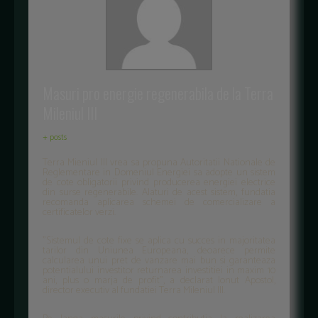
Masuri pro energie regenerabila de la Terra
Mileniul III
+ posts
Terra Mieniul III vrea sa propuna Autoritatii Nationale de
Reglementare in Domeniul Energiei sa adopte un sistem
de cote obligatorii privind producerea energiei electrice
din surse regenerabile. Alaturi de acest sistem, fundatia
recomanda aplicarea schemei de comercializare a
certificatelor verzi.
"Sistemul de cote fixe se aplica cu succes in majoritatea
tarilor din Uniunea Europeana, deoarece permite
calcularea unui pret de vanzare mai bun si garanteaza
potentialului investitor returnarea investitiei in maxim 10
ani, plus o marja de profit", a declarat Ionut Apostol,
director executiv al fundatiei Terra Mileniul III.