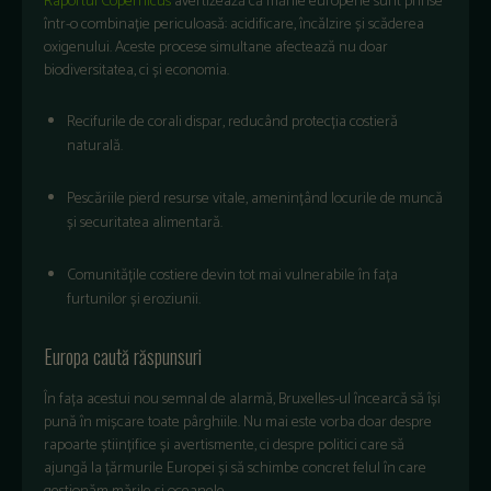
Raportul Copernicus
avertizează că mările europene sunt prinse
într-o combinație periculoasă: acidificare, încălzire și scăderea
oxigenului. Aceste procese simultane afectează nu doar
biodiversitatea, ci și economia.
Recifurile de corali dispar, reducând protecția costieră
naturală.
Pescăriile pierd resurse vitale, amenințând locurile de muncă
și securitatea alimentară.
Comunitățile costiere devin tot mai vulnerabile în fața
furtunilor și eroziunii.
Europa caută răspunsuri
În fața acestui nou semnal de alarmă, Bruxelles-ul încearcă să își
pună în mișcare toate pârghiile. Nu mai este vorba doar despre
rapoarte științifice și avertismente, ci despre politici care să
ajungă la țărmurile Europei și să schimbe concret felul în care