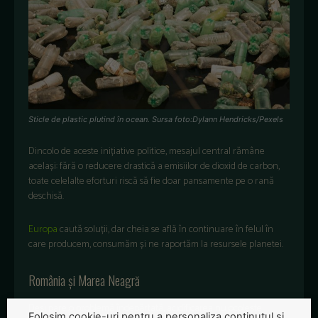
Sticle de plastic plutind în ocean. Sursa foto:Dylann Hendricks/Pexels
Dincolo de aceste inițiative politice, mesajul central rămâne
același: fără o reducere drastică a emisiilor de dioxid de carbon,
toate celelalte eforturi riscă să fie doar pansamente pe o rană
deschisă.
Europa
caută soluții, dar cheia se află în continuare în felul în
care producem, consumăm și ne raportăm la resursele planetei.
România și Marea Neagră
Deși pare o problemă îndepărtată, acidificarea nu ocolește
Folosim cookie-uri pentru a personaliza conținutul și