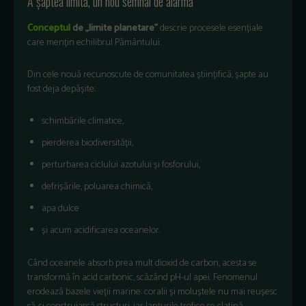
A șaptea limită, un nou semnal de alarmă
Conceptul
de „limite planetare”
descrie procesele esențiale
care mențin echilibrul Pământului.
Din cele nouă recunoscute de comunitatea științifică, șapte au
fost deja depășite:
schimbările climatice,
pierderea biodiversității,
perturbarea ciclului azotului și fosforului,
defrișările, poluarea chimică,
apa dulce
și acum acidificarea oceanelor.
Când oceanele absorb prea mult dioxid de carbon, acesta se
transformă în acid carbonic, scăzând pH-ul apei. Fenomenul
erodează bazele vieții marine: coralii și moluștele nu mai reușesc