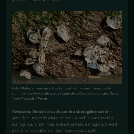
gestionăm mările și oceanele.
Foto: Moluște fixate pe stânci la malul mării – specii sensibile la
schimbările chimice ale apei, cauzate de poluare și acidificare. Sursa:
Toon Machiels / Pexels
Revizuirea Directivei-cadru pentru strategiile marine
e
gândită ca un pas de adaptare: regulile vechi nu mai fac față
realității noi, iar schimbările climatice trebuie integrate direct în
modul în care statele membre își protejează apele.