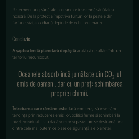
Pe termen lung, sănătatea oceanelor înseamnă sănătatea
noastră. De la protecția împotriva furtunilor la peștele din
farfurie, viața cotidiană depinde de echilibrul marin.
Concluzie
A șaptea limită planetară depășită
arată că ne aflăm într-un
teritoriu necunoscut.
Oceanele absorb încă jumătate din CO₂-ul
emis de oameni, dar cu un preț: schimbarea
propriei chimii.
Întrebarea care rămâne este
dacă vom reuși să inversăm
tendința prin reducerea emisiilor, politici ferme și schimbări la
nivel individual — sau dacă vom privi pasiv cum se destramă una
dintre cele mai puternice plase de siguranță ale planetei.