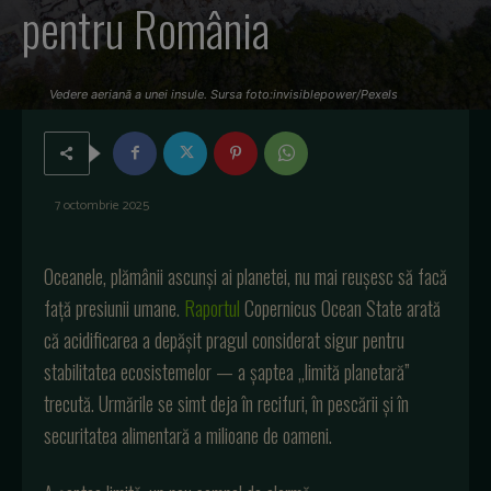
pentru România
Vedere aeriană a unei insule. Sursa foto:invisiblepower/Pexels
7 octombrie 2025
Oceanele, plămânii ascunși ai planetei, nu mai reușesc să facă
față presiunii umane.
Raportul
Copernicus Ocean State arată
că acidificarea a depășit pragul considerat sigur pentru
stabilitatea ecosistemelor — a șaptea „limită planetară”
trecută. Urmările se simt deja în recifuri, în pescării și în
securitatea alimentară a milioane de oameni.