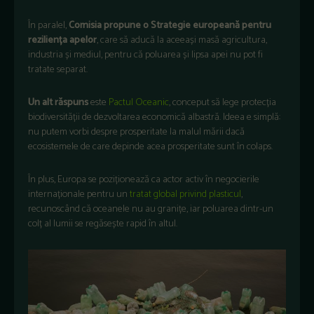
În paralel,
Comisia propune o Strategie europeană pentru
reziliența apelor
, care să aducă la aceeași masă agricultura,
industria și mediul, pentru că poluarea și lipsa apei nu pot fi
tratate separat.
Un alt răspuns
este
Pactul Oceanic
, conceput să lege protecția
biodiversității de dezvoltarea economică albastră. Ideea e simplă:
nu putem vorbi despre prosperitate la malul mării dacă
ecosistemele de care depinde acea prosperitate sunt în colaps.
În plus, Europa se poziționează ca actor activ în negocierile
internaționale pentru un
tratat global privind plasticul
,
recunoscând că oceanele nu au granițe, iar poluarea dintr-un
colț al lumii se regăsește rapid în altul.