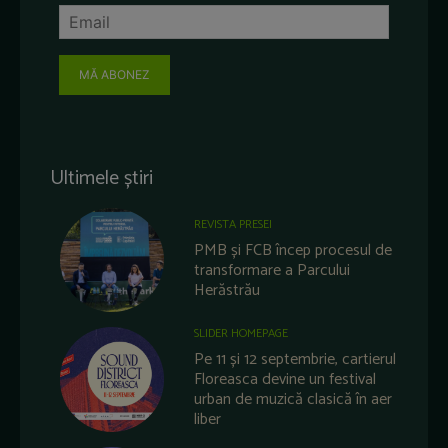
MĂ ABONEZ
Ultimele știri
REVISTA PRESEI
PMB și FCB încep procesul de
transformare a Parcului
Herăstrău
SLIDER HOMEPAGE
Pe 11 și 12 septembrie, cartierul
Floreasca devine un festival
urban de muzică clasică în aer
liber