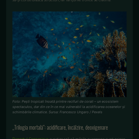
să-și construiască structuri, iar lanțurile trofice se clatină.
Foto: Pești tropicali înoată printre recifuri de corali – un ecosistem
spectaculos, dar din ce în ce mai vulnerabil la acidificarea oceanelor și
schimbările climatice. Sursa: Francesco Ungaro / Pexels
„Trilogia mortală”: acidificare, încălzire, deoxigenare