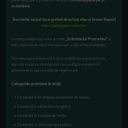
sustenabilitate și protecția mediului,
continuă până pe 31
octombrie.
Înscrierile se pot face gratuit direct pe site-ul Green Report
https://gala.green-report.ro/
Tematica ediției din acest an este
„Scânteia lui Prometeu”
și
este inspirată de mitul titanului care a dăruit focul omenirii.
Vom descoperi împreună forța invizibilă dar esențială care
aprinde inițiativa, mobilizează comunități și transformă
provocările în oportunități de regenerare.
Categoriile premiate în 2025:
Excelență în finanțarea proiectelor de mediu
Excelență în eficiență energetică
Excelență în inovație de mediu
Excelență în administrația publică