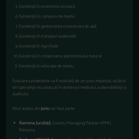
Excelență în economia circulară
Excelență în campanii de mediu
Excelență în gestionarea consumului de apă
Excelență în transport sustenabil
Excelență în Agri-Food
Excelență în conservarea patrimoniului natural
Excelență în educație de mediu
Evaluarea proiectelor va fi realizată de un juriu imparțial, alcătuit
din specialiști recunoscuți în domeniul mediului, sustenabilității și
auditului.
Anul acesta, din
juriu
vor face parte:
Ramona Jurubiță
, Country Managing Partner KPMG
Romania,