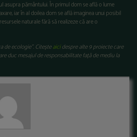
 omul asupra pământului. În primul dom se află o lume
xare, iar în al doilea dom se află imaginea unui posibil
 resursele naturale fără să realizeze că are o
ra de ecologie”. Citește
aici
despre alte 9 proiecte care
care duc mesajul de responsabilitate față de mediu la