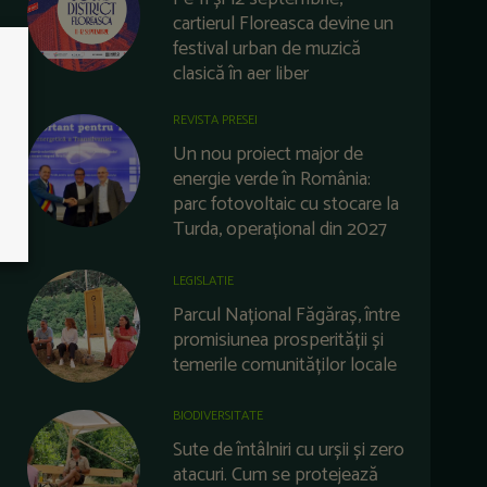
cartierul Floreasca devine un
festival urban de muzică
clasică în aer liber
REVISTA PRESEI
Un nou proiect major de
energie verde în România:
parc fotovoltaic cu stocare la
Turda, operațional din 2027
LEGISLATIE
Parcul Național Făgăraș, între
promisiunea prosperității și
temerile comunităților locale
BIODIVERSITATE
Sute de întâlniri cu urșii și zero
atacuri. Cum se protejează