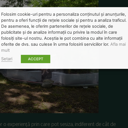
Folosim cookie-uri pentru a personaliza conținutul și anunțurile,
pentru a oferi funcții de rețele sociale și pentru a analiza traficul.
De asemenea, le oferim partenerilor de rețele sociale, de
publicitate și de analize informații cu privire la modul în care
folosiți site-ul nostru. Aceștia le pot combina cu alte informații
oferite de dvs. sau culese în urma folosirii serviciilor lor.
Afla mai
mult
Setari
ACCEPT
r o experiență prin care pot sesiza, indiferent de cât de