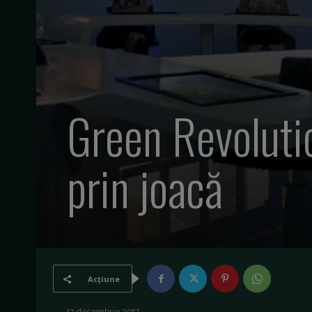
Green Revolutio
prin joacă
Acțiune