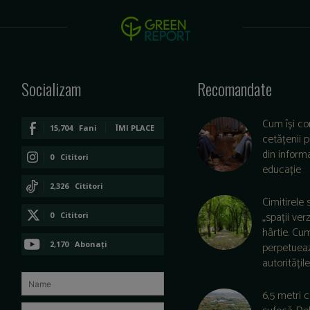
Socializam
Recomandate
Cum își co
15,704
Fani
ÎMI PLACE
cetățenii 
din informa
0
Cititori
educație
CONECTAȚI-VĂ
2,326
Cititori
Cimitirele 
CONECTAȚI-VĂ
„spații ver
0
Cititori
hârtie. Cu
CONECTAȚI-VĂ
2,170
Abonați
perpetuea
autoritățile 
ABONAȚI-VĂ
6,5 metri 