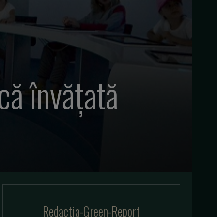
că învățată
Redactia-Green-Report