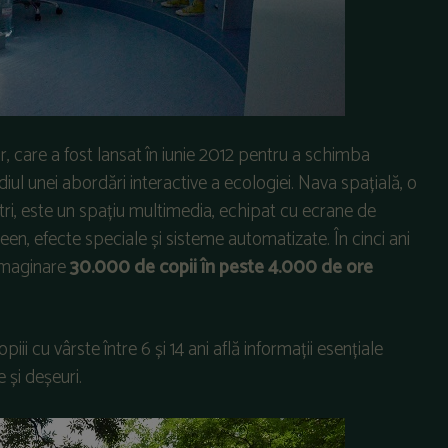
r, care a fost lansat în iunie 2012 pentru a schimba
iul unei abordări interactive a ecologiei. Nava spațială, o
i, este un spațiu multimedia, echipat cu ecrane de
en, efecte speciale și sisteme automatizate. În cinci ani
 imaginare
30.000 de copii în peste 4.000 de ore
ii cu vârste între 6 și 14 ani află informații esențiale
 și deșeuri.