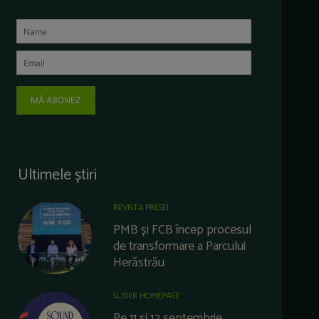
MĂ ABONEZ
Ultimele știri
REVISTA PRESEI
PMB și FCB încep procesul
de transformare a Parcului
Herăstrău
SLIDER HOMEPAGE
Pe 11 și 12 septembrie,