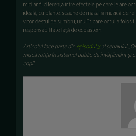
mici ar fi, diferența între efectele pe care le are
ideală, cu plante, scaune de masaj și muzică de rela
viitor destul de sumbru, unul în care omul a folosit
responsabilitate față de ecosistem.
Articolul face parte din
episodul 3
al serialului „O
mișcă rotițe în sistemul public de învățământ și 
copii.