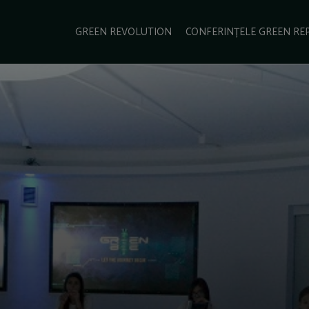
e Green Report
Podcast
Gala Green Report
Contact
GREEN REVOLUTION
CONFERINȚELE GREEN RE
USINESS
ENERGIE
TRANSPORT
CSR
SCHIMBĂRI CLIMATICE