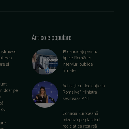
Articole populare
nstruiesc
15 candidați pentru
puterea
Apele Române:
re și
interviuri publice,
filmate
sunt
Achiziții cu dedicație la
zi” doar pe
Romsilva? Ministra
m
sesizează ANI
ză
o...
Comisia Europeană
mizează pe plasticul
care
reciclat ca resursă