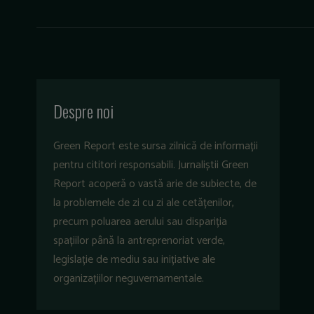
Despre noi
Green Report este sursa zilnică de informații
pentru cititori responsabili. Jurnaliștii Green
Report acoperă o vastă arie de subiecte, de
la problemele de zi cu zi ale cetățenilor,
precum poluarea aerului sau dispariția
spațiilor până la antreprenoriat verde,
legislație de mediu sau inițiative ale
organizațiilor neguvernamentale.