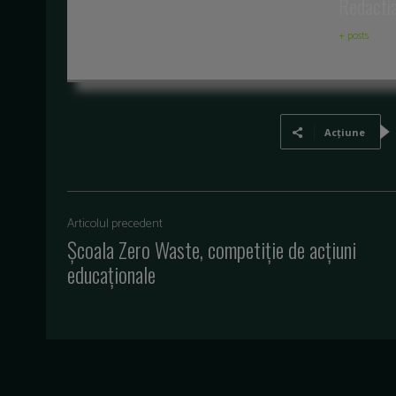
Redacti
+ posts
Acțiune
Articolul precedent
Școala Zero Waste, competiție de acțiuni
educaționale