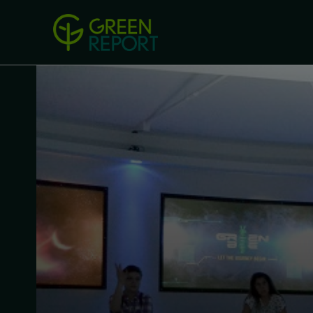
Green Revolution
Conferințel
ACASA
LEGISLAȚIE
B