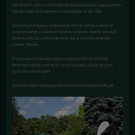
fost lansat în 2011 ca o invitație de responsabilizare a persoanelor
față de mediu prin petrecerea activităților în aer liber.
De-a lungul timpului, spațiul verde din Herăstrău a oferit un
program variat, cu ateliere creative, concerte, diverse activități
sportive, lectură, proiecții de filme, dar și activități dedicate
copiilor, familiei.
În perioada următoare, spațiul va găzdui diferite activități
destinate copiilor, cum ar fi: cursuri de dans, cursuri de prim
ajutor sau ore de sport.
[youtube https://www.youtube.com/watch?v=hd82HHU8Lz8]