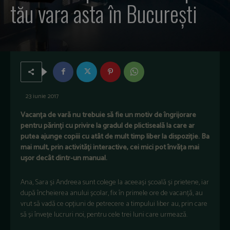
tău vara asta în București
23 iunie 2017
Vacanța de vară nu trebuie să fie un motiv de îngrijorare
pentru părinți cu privire la gradul de plictiseală la care ar
putea ajunge copiii cu atât de mult timp liber la dispoziție. Ba
mai mult, prin activități interactive, cei mici pot învăța mai
ușor decât dintr-un manual.
Ana, Sara și Andreea sunt colege la aceeași școală și prietene, iar
după încheierea anului școlar, fix în primele ore de vacanță, au
vrut să vadă ce opțiuni de petrecere a timpului liber au, prin care
să și învețe lucruri noi, pentru cele trei luni care urmează.