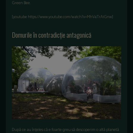
Green Bee.
[youtube https://www.youtube.com/watch?v=MhV4TrA1Gnw]
Domurile în contradicție antagonică
După ce au înțeles că e foarte greu să descoperim o altă planetă