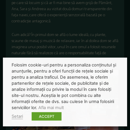
pe care să locuim și că ar fi mai bine să avem grijă de Pământ,
Ana, Sara și Andreea au vizitat două domuri transparente din
fața navei, care oferă o experiență senzorială bazată pe o
contradicție antagonică.
Cum adică? În primul dom se află o lume ideală, cu plante,
scaune de masaj și muzică de relaxare, iar în al doilea dom se află
imaginea unui posibil viitor, unul în care omul a folosit resursele
naturale fără să realizeze că are o responsabilitate față de
ecosistem.
Folosim cookie-uri pentru a personaliza conținutul și
anunțurile, pentru a oferi funcții de rețele sociale și
pentru a analiza traficul. De asemenea, le oferim
partenerilor de rețele sociale, de publicitate și de
analize informații cu privire la modul în care folosiți
site-ul nostru. Aceștia le pot combina cu alte
informații oferite de dvs. sau culese în urma folosirii
serviciilor lor.
Afla mai mult
Setari
ACCEPT