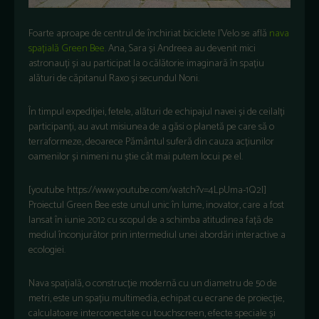
Foarte aproape de centrul de închiriat biciclete I’Velo se află
nava
spațială Green Bee
. Ana, Sara și Andreea au devenit mici
astronauți și au participat la o călătorie imaginară în spațiu
alături de căpitanul Raxo și secundul Noni.
În timpul expediției, fetele, alături de echipajul navei și de ceilalți
participanți, au avut misiunea de a găsi o planetă pe care să o
terraformeze, deoarece Pământul suferă din cauza acțiunilor
oamenilor și nimeni nu știe cât mai putem locui pe el.
[youtube https://www.youtube.com/watch?v=4LpUma-1Q2I]
Proiectul Green Bee este unul unic în lume, inovator, care a fost
lansat în iunie 2012 cu scopul de a schimba atitudinea față de
mediul înconjurător prin intermediul unei abordări interactive a
ecologiei.
Nava spațială, o construcție modernă cu un diametru de 50 de
metri, este un spațiu multimedia, echipat cu ecrane de proiecție,
calculatoare interconectate cu touchscreen, efecte speciale și