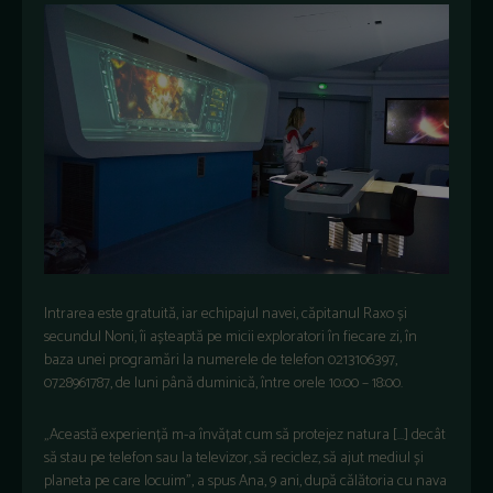
Intrarea este gratuită, iar echipajul navei, căpitanul Raxo și
secundul Noni, îi așteaptă pe micii exploratori în fiecare zi, în
baza unei programări la numerele de telefon 0213106397,
0728961787, de luni până duminică, între orele 10:00 – 18:00.
„Această experiență m-a învățat cum să protejez natura […] decât
să stau pe telefon sau la televizor, să reciclez, să ajut mediul și
planeta pe care locuim”, a spus Ana, 9 ani, după călătoria cu nava