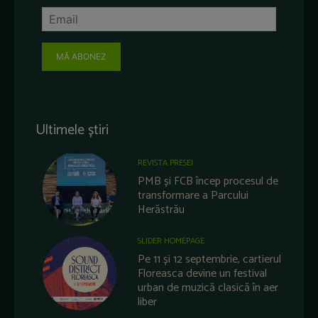
MĂ ABONEZ
Ultimele știri
REVISTA PRESEI
PMB și FCB încep procesul de
transformare a Parcului
Herăstrău
SLIDER HOMEPAGE
Pe 11 și 12 septembrie, cartierul
Floreasca devine un festival
urban de muzică clasică în aer
liber