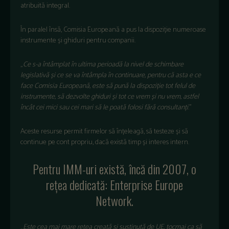
atribuită integral.
În paralel îns
ă, Comisia Europeană a pus la dispoziție numeroase
instrumente și ghiduri pentru companii.
„
Ce s-a
întâmplat în ultima perioad
ă la nivel de schimbare
legislativă și ce se va
întâmpla în continuare, pentru c
ă asta e ce
face Comisia Europeană, este să pună la dispoziție tot felul de
instrumente, să dezvolte ghiduri și tot ce vrem și nu vrem, astfel
încât cei mici sau cei mari s
ă le poată folosi fără consultanți
.”
Aceste resurse permit firmelor să
în
țeleagă, să testeze și să
continue pe cont propriu, dacă există timp și interes intern.
Pentru IMM-uri există,
înc
ă din 2007, o
rețea dedicată: Enterprise Europe
Network.
„
Este cea mai mare re
țea creată și susținută de UE, tocmai ca să