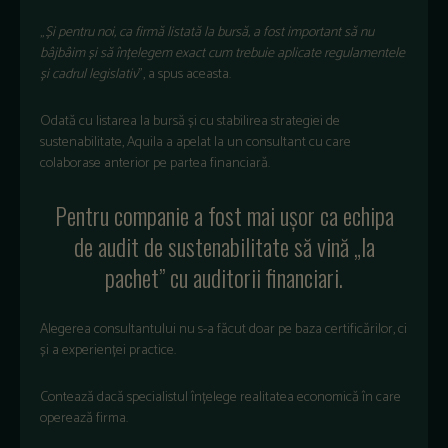
„
Și pentru noi, ca firmă listată la bursă, a fost important să nu
b
âjbâim
și să
în
țelegem exact cum trebuie aplicate regulamentele
și cadrul legislativ
”, a spus aceasta.
Odată cu listarea la bursă și cu stabilirea strategiei de
sustenabilitate, Aquila a apelat la un consultant cu care
colaborase anterior pe partea financiară.
Pentru companie a fost mai ușor ca echipa
de audit de sustenabilitate să vină
„la
pachet” cu auditorii financiari.
Alegerea consultantului nu s-a f
ăcut doar pe baza certificărilor, ci
și a experienței practice.
Contează dacă specialistul
în
țelege realitatea economică
în care
opereaz
ă firma.