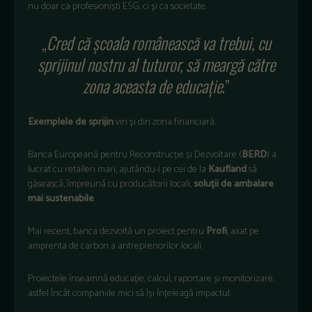
nu doar ca profesioniști ESG, ci și ca societate.
„
Cred c
ă școala rom
âneasc
ă va trebui, cu
sprijinul nostru al tuturor, să meargă către
zona aceasta de educație
.”
Exemplele de sprijin
vin și din zona financiară.
Banca European
ă pentru Reconstrucție și Dezvoltare (
BERD
) a
lucrat cu retaileri mari, ajut
ându-i pe cei de la
Kaufland
s
ă
găsească,
împreun
ă cu producătorii locali,
soluții de ambalare
mai sustenabile
.
Mai recent, banca dezvoltă un proiect pentru
Profi
, axat pe
amprenta de carbon a antreprenorilor locali.
Proiectele
înseamn
ă educație, calcul, raportare și monitorizare,
astfel
încât companiile mici s
ă
î
și
în
țeleagă impactul.