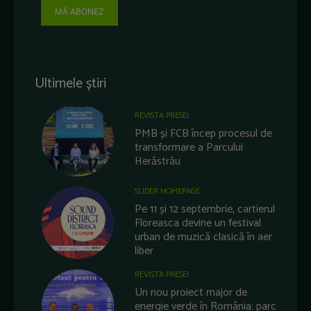
MĂ ABONEZ
Ultimele știri
REVISTA PRESEI
PMB și FCB încep procesul de
transformare a Parcului
Herăstrău
SLIDER HOMEPAGE
Pe 11 și 12 septembrie, cartierul
Floreasca devine un festival
urban de muzică clasică în aer
liber
REVISTA PRESEI
Un nou proiect major de
energie verde în România: parc