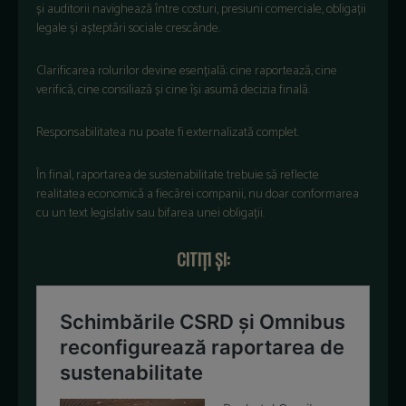
și auditorii navighează
între costuri, presiuni comerciale, obliga
ții
legale și așteptări sociale cresc
ânde.
Clarificarea rolurilor devine esen
țială: cine raportează, cine
verifică, cine consiliază și cine
î
și asumă decizia finală.
Responsabilitatea nu poate fi externalizată complet.
În final, raportarea de sustenabilitate trebuie s
ă reflecte
realitatea economică a fiecărei companii, nu doar conformarea
cu un text legislativ sau bifarea unei obligații.
CITIȚI ȘI: