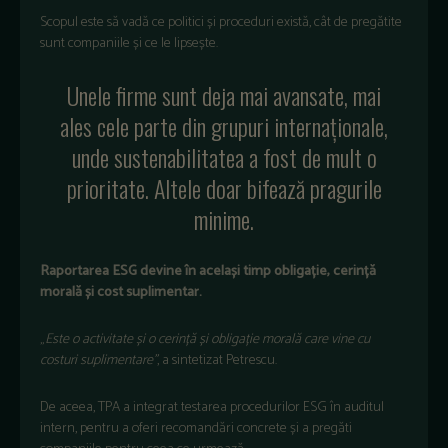
Scopul este s
ă vadă ce politici și proceduri există, c
ât de preg
ătite
sunt companiile și ce le lipsește.
Unele firme sunt deja mai avansate, mai
ales cele parte din grupuri internaționale,
unde sustenabilitatea a fost de mult o
prioritate.
Altele doar bifează pragurile
minime.
Raportarea ESG devine
în acela
și timp obligație, cerință
morală și cost suplimentar.
„
Este o activitate
și o cerință și obligație morală care vine cu
costuri suplimentare”
, a sintetizat Petrescu.
De aceea, TPA a integrat testarea procedurilor ESG
în auditul
intern, pentru a oferi recomand
ări concrete și a pregăti