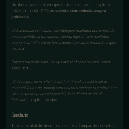
Niculae a invocat un principiu clasic din contabilitate, aplicabil
astăzi și raportării ESG:
prevalența economicului asupra
juridicului
.
„
Adic
ă trebuie să
începem s
ă
în
țelegem realitatea economică din
orice activitate, să transpunem cerința legislativă
în realitatea
economic
ă, indiferent de forma juridică pe care o
îmbrac
ă
”, a spus
aceasta.
Raportarea pentru anul 2024 a arătat c
ât de greu este uneori
acest lucru.
„
Cel mai greu lucru a fost s
ă arăți tot timpul această realitate
economică pe care anumiți parteneri nu o
în
țelegeau pentru că nu
aveau experiența aceasta practică. Este diferită de textul
legislativ
”, a explicat Niculae.
Concluzie
Tabloul rezultat din discuții este complex. Companiile, consultanții