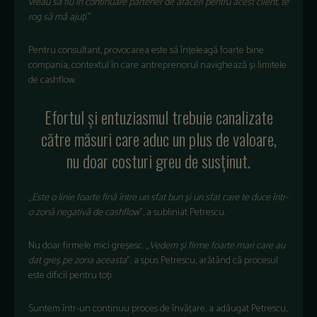
vreau să fiu
în continuare partener de afaceri pentru acest client, te
rog s
ă mă ajuți
.”
Pentru consultant, provocarea este să
în
țeleagă foarte bine
compania, contextul
în care antreprenorul navigheaz
ă și limitele
de cashflow.
Efortul și entuziasmul trebuie canalizate
către măsuri care aduc un plus de valoare,
nu doar costuri greu de susținut.
„
Este o linie foarte fin
ă
între un sfat bun
și un sfat care te duce
într-
o zon
ă negativă de cashflow
”, a subliniat Petrescu.
Nu doar firmele mici greșesc.
„
Vedem
și firme foarte mari care au
dat greș pe zona aceasta
”, a spus Petrescu, arăt
ând c
ă procesul
este dificil pentru toți.
Suntem
într-un continuu proces de înv
ățare, a adăugat Petrescu,