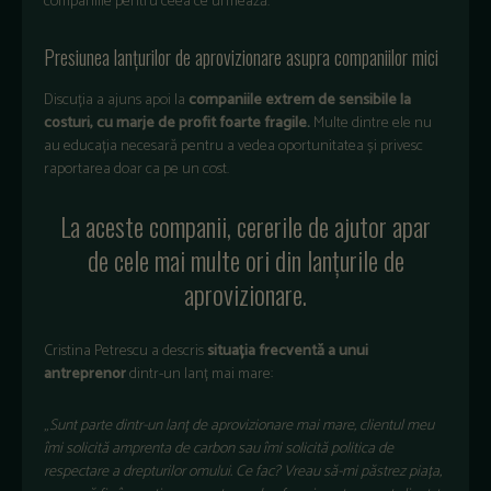
companiile pentru ceea ce urmează.
Presiunea lanțurilor de aprovizionare asupra companiilor mici
Discuția a ajuns apoi la
companiile extrem de sensibile la
costuri, cu marje de profit foarte fragile.
Multe dintre ele nu
au educația necesară pentru a vedea oportunitatea și privesc
raportarea doar ca pe un cost.
La aceste companii, cererile de ajutor apar
de cele mai multe ori din lanțurile de
aprovizionare.
Cristina Petrescu a descris
situația frecventă a unui
antreprenor
dintr-un lanț mai mare:
„
Sunt parte dintr-un lan
ț de aprovizionare mai mare, clientul meu
îmi solicit
ă amprenta de carbon sau
îmi solicit
ă politica de
respectare a drepturilor omului. Ce fac? Vreau să-mi păstrez piața,