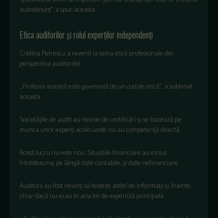
autodenunț
”, a spus aceasta.
Etica auditorilor
și rolul experților independenți
Cristina Petrescu a revenit la tema eticii profesionale din
perspectiva auditorilor.
„
Profesia noastr
ă este guvernată de un cod de etică
.
”, a subliniat
aceasta.
Societățile de audit au nevoie de certificări și se bazează pe
munca unor experți acolo unde nu au competență directă.
Acest lucru nu este nou. Situațiile financiare au inclus
întotdeauna, pe lâng
ă date contabile, și date nefinanciare.
Auditorii au fost nevoiți să testeze astfel de informații și
înainte,
chiar dac
ă nu erau
în aria lor de expertiz
ă principală.