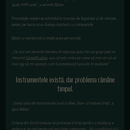
ajute IMM-urile
”, a amintit Bălan.
Prioritățile rețelei se schimbă
în func
ție de legislație și de nevoile
pieței, pe baza unui dialog constant cu companiile.
Bălan a menționat și implicarea personală:
„
De luni am devenit membru
în re
țeaua asta,
într-un grup care se
cheam
ă
Simplification
, așa că veți conta pe mine să mai vin să vă
mai rog să-mi spuneți cum funcționează lucrurile
în realitate
.”
Instrumentele exist
ă, dar problema răm
âne
timpul.
„
Genul
ăsta de instrumente sunt la liber, doar că trebuie timp
”, a
spus Bălan.
Cineva din firmă trebuie să primească timp pentru a studia și a
vedea ce se potrivește cel mai bine companiei.
„
Nu e suficient s
ă-i