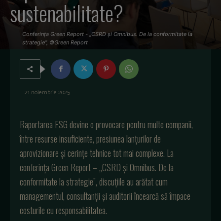
sustenabilitate?
Conferința Green Report - „CSRD și Omnibus. De la conformitate la
strategie”, ©Green Report
21 noiembrie 2025
Raportarea ESG devine o provocare pentru multe companii,
între resurse insuficiente, presiunea lan
țurilor de
aprovizionare și cerințe tehnice tot mai complexe. La
conferința Green Report –
„CSRD
și Omnibus. De la
conformitate la strategie”, discuțiile au arătat cum
managementul, consultanții și auditorii
încearc
ă să
împace
costurile cu responsabilitatea.