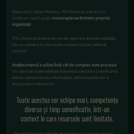
Răspunsul Cristinei Petrescu, TPA Rom
ânia, a venit cu o
clarificare rar
ă
în pia
ță:
recunoașterea limitelor propriei
organizații
.
TPA a
încercat s
ă ofere servicii de raportare de sustenabilitate,
într-un moment în care multe companii c
ăutau astfel de
furnizori.
Analiza internă a arătat
îns
ă c
ât de complex este procesul.
Un raport de sustenabilitate înseamn
ă colectarea și verificarea
datelor, standardizarea informațiilor, definirea politicilor și
structurarea indicatorilor.
Toate acestea cer echipe mari, competențe
diverse și timp semnificativ,
într-un
context în care resursele sunt limitate.
„
Ne-am dat seama c
ât este de complex
și ce resurse ne sunt