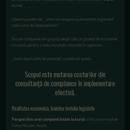
Airinei.
Obiectivul este clar:
„
Vrem s
ă mergem cu finanțarea respectivă
către zona de implementare.
”
Fiecare companie din grup
î
și alege c
âte un proiect de economie
circular
ă, pentru a avea rezultate concrete
în raportare.
„
Avem dou
ă astfel de proiecte
”, a subliniat acesta.
Scopul este mutarea costurilor din
consultanță de compliance
în implementare
efectiv
ă.
Realitatea economică,
înaintea textului legislativ
Perspectiva unei companii listate la bursă
a fost prezentat
ă de
Oana Niculae, Aquila.