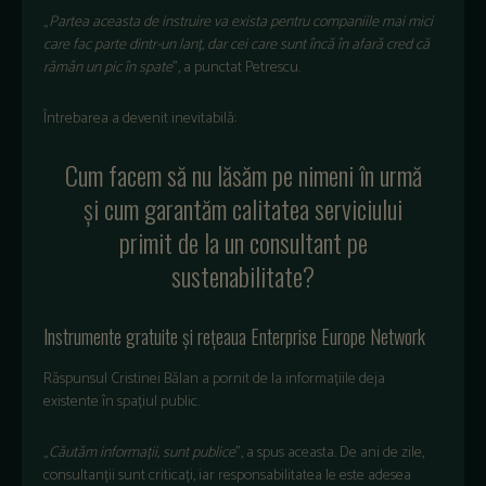
„
Partea aceasta de instruire va exista pentru companiile mai mici
care fac parte dintr-un lan
ț, dar cei care sunt
înc
ă
în afar
ă cred că
răm
ân un pic în spate
”, a punctat Petrescu.
Întrebarea a devenit inevitabil
ă:
Cum facem să nu lăsăm pe nimeni
în urm
ă
și cum garantăm calitatea serviciului
primit de la un consultant pe
sustenabilitate?
Instrumente gratuite și rețeaua Enterprise Europe Network
Răspunsul Cristinei Bălan a pornit de la informațiile deja
existente
în spa
țiul public.
„
C
ăutăm informații, sunt publice
”, a spus aceasta. De ani de zile,
consultanții sunt criticați, iar responsabilitatea le este adesea