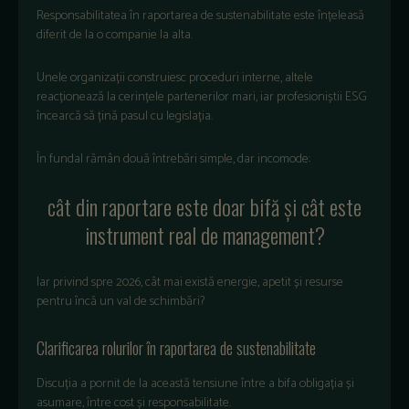
Responsabilitatea în raportarea de sustenabilitate este în
țeleasă
diferit de la o companie la alta.
Unele organizații construiesc proceduri interne, altele
reacționează la cerințele partenerilor mari, iar profesioniștii ESG
încearc
ă să țină pasul cu legislația.
În fundal r
ăm
ân dou
ă
întreb
ări simple, dar incomode:
c
ât din raportare este doar bif
ă și c
ât este
instrument real de management?
Iar privind spre 2026, cât mai exist
ă energie, apetit și resurse
pentru
înc
ă un val de schimbări?
Clarificarea rolurilor
în raportarea de sustenabilitate
Discu
ția a pornit de la această tensiune
între a bifa obligația
și
asumare,
între cost
și responsabilitate.