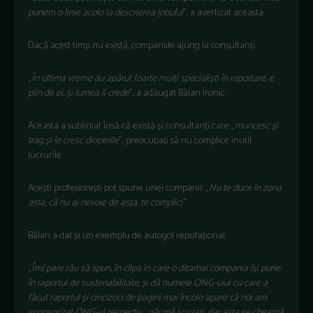
punem o linie acolo la descrierea jobului
”, a avertizat aceasta.
Dacă acest timp nu există, companiile ajung la consultanți.
„
În ultima vreme au ap
ărut foarte mulți specialiști
în raportare, e
plin de ei,
și lumea
îi crede
”, a ad
ăugat Bălan ironic.
Aceasta a subliniat
îns
ă că există și consultanți care
„
muncesc
și
trag și le cresc dioptriile
”, preocupați să nu complice inutil
lucrurile.
Acești profesioniști pot spune unei companii:
„
Nu te duce
în zona
asta, c
ă nu ai nevoie de asta, te complici
.”
Bălan a dat și un exemplu de autogol reputațional.
„
Îmi pare r
ău să spun,
în clipa în care o ditamai compania î
și pune
în raportul de sustenabilitate,
și dă numele ONG-ului cu care a
făcut raportul și cincizeci de pagini mai
încolo apare c
ă noi am
sponsorizat ONG-ul respectiv… păi mă scuzați, dar asta se cheamă