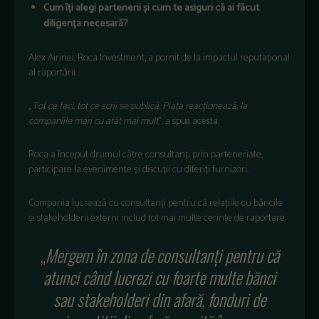
Cum î
ți alegi partenerii și cum te asiguri că ai făcut
diligența necesară?
Alex Airinei, Roca Investment, a pornit de la impactul reputațional
al raportării.
„
Tot ce faci, tot ce scrii se public
ă. Piața reacționează, la
companiile mari cu at
ât mai mult
”, a spus acesta.
Roca a început drumul c
ătre consultanți prin parteneriate,
participare la evenimente și discuții cu diferiți furnizori.
Compania lucrează cu consultanți pentru că relațiile cu băncile
și stakeholderii externi includ tot mai multe cerințe de raportare.
„
Mergem
în zona de consultan
ți pentru că
atunci c
ând lucrezi cu foarte multe b
ănci
sau stakeholderi din afară, fonduri de