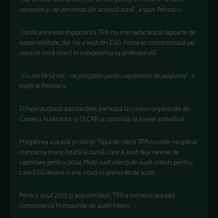
necesare și ne-am retras din această zonă
”, a spus Petrescu.
Clarificarea este importantă: TPA nu mai redactează rapoarte de
sustenabilitate, dar nu a ieșit din ESG.
Firma se concentrează pe
ceea ce intră direct
în competen
ța sa profesională:
„
Ce am f
ăcut noi –
ne preg
ătim pentru raportarea de asigurare
”, a
explicat Petrescu.
Echipa studiază standardele, participă la cursuri organizate de
Camera Auditorilor și CECAR și continuă să
înve
țe individual.
Pregătirea vizează și clienții. Tipul de client TPA nu este neapărat
compania mare, listată la bursă, care a avut deja nevoie de
raportare pentru 2024.
Mulți sunt clienți de audit intern, pentru
care ESG devine o arie nouă
în planurile de audit.
Pentru anul 2025
și anii următori, TPA a introdus această
componentă
în misiunile de audit intern.