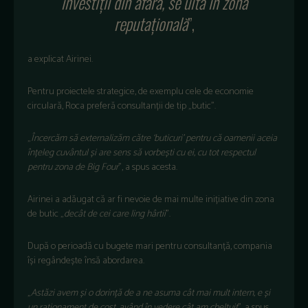
investiții din afară, se uită în zona
reputațională
”,
a explicat Airinei.
Pentru proiectele strategice, de exemplu cele de economie
circulară, Roca preferă consultanții de tip
„butic”.
„
Încerc
ăm să externalizăm către ‘buticuri’ pentru că oamenii aceia
în
țeleg cuv
ântul
și are sens să vorbești cu ei, cu tot respectul
pentru zona de Big Four
”, a spus acesta.
Airinei a adăugat că ar fi nevoie de mai multe inițiative din zona
de butic
„
dec
ât de cei care ling hârtii
”.
Dup
ă o perioadă cu bugete mari pentru consultanță, compania
î
și reg
ânde
ște
îns
ă abordarea.
„
Ast
ăzi avem și o dorință de a ne asuma c
ât mai mult intern, e
și
un raționament de cost, av
ând în vedere cât am cheltuit
”, a spus