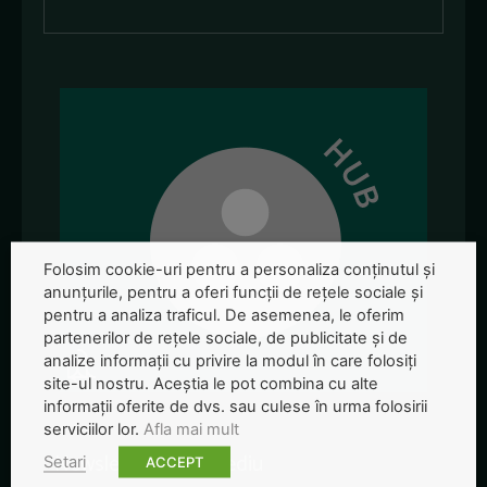
Folosim cookie-uri pentru a personaliza conținutul și
anunțurile, pentru a oferi funcții de rețele sociale și
pentru a analiza traficul. De asemenea, le oferim
partenerilor de rețele sociale, de publicitate și de
analize informații cu privire la modul în care folosiți
site-ul nostru. Aceștia le pot combina cu alte
informații oferite de dvs. sau culese în urma folosirii
serviciilor lor.
Afla mai mult
Newsletter-ul de mediu
Setari
ACCEPT