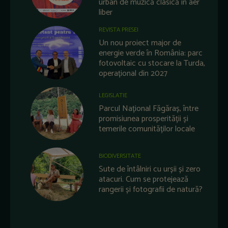
urban de muzică clasică în aer
liber
REVISTA PRESEI
Un nou proiect major de
energie verde în România: parc
fotovoltaic cu stocare la Turda,
operațional din 2027
LEGISLATIE
Parcul Național Făgăraș, între
promisiunea prosperității și
temerile comunităților locale
BIODIVERSITATE
Sute de întâlniri cu urșii și zero
atacuri. Cum se protejează
rangerii și fotografii de natură?