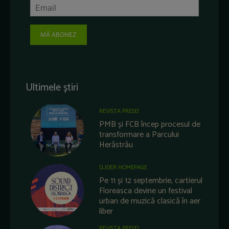
MĂ ABONEZ
Ultimele știri
REVISTA PRESEI
PMB și FCB încep procesul de
transformare a Parcului
Herăstrău
SLIDER HOMEPAGE
Pe 11 și 12 septembrie, cartierul
Floreasca devine un festival
urban de muzică clasică în aer
liber
REVISTA PRESEI