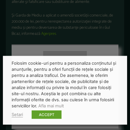
alterate şi falsificare sau substituire de alimente.
Și Garda de Mediu a aplicat o amendă societății comerciale, de
200.000 de lei, pentru nerespectarea autorizaţiei integrate de
mediu și pentru deversarea de substanţe periculoase în râul
Bicaz, informează
Agerpres
.
Folosim cookie-uri pentru a personaliza conținutul și
anunțurile, pentru a oferi funcții de rețele sociale și
pentru a analiza traficul. De asemenea, le oferim
partenerilor de rețele sociale, de publicitate și de
analize informații cu privire la modul în care folosiți
site-ul nostru. Aceștia le pot combina cu alte
informații oferite de dvs. sau culese în urma folosirii
Redactia-Green-Report
serviciilor lor.
Afla mai mult
+ posts
Setari
ACCEPT