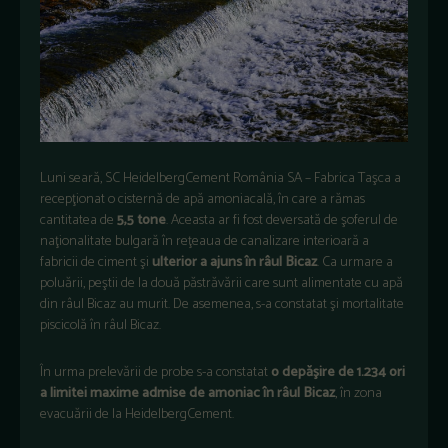
Luni seară, SC HeidelbergCement România SA – Fabrica Taşca a
recepţionat o cisternă de apă amoniacală, în care a rămas
cantitatea de
5,5 tone
. Aceasta ar fi fost deversată de şoferul de
naţionalitate bulgară în reţeaua de canalizare interioară a
fabricii de ciment şi
ulterior a ajuns în râul Bicaz
. Ca urmare a
poluării, peştii de la două păstrăvării care sunt alimentate cu apă
din râul Bicaz au murit. De asemenea, s-a constatat şi mortalitate
piscicolă în râul Bicaz.
În urma prelevării de probe s-a constatat
o depăşire de 1.234 ori
a limitei maxime admise de amoniac în râul Bicaz
, în zona
evacuării de la HeidelbergCement.