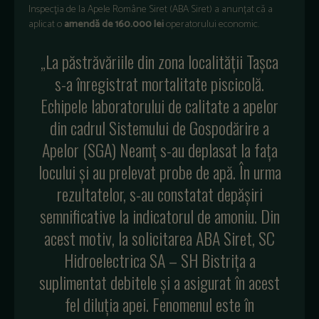
Inspecţia de la Apele Române Siret (ABA Siret) a anunțat că a
aplicat o
amendă de 160.000 lei
operatorului economic.
„La păstrăvăriile din zona localităţii Taşca
s-a înregistrat mortalitate piscicolă.
Echipele laboratorului de calitate a apelor
din cadrul Sistemului de Gospodărire a
Apelor (SGA) Neamţ s-au deplasat la faţa
locului şi au prelevat probe de apă. În urma
rezultatelor, s-au constatat depăşiri
semnificative la indicatorul de amoniu. Din
acest motiv, la solicitarea ABA Siret, SC
Hidroelectrica SA – SH Bistriţa a
suplimentat debitele şi a asigurat în acest
fel diluţia apei. Fenomenul este în