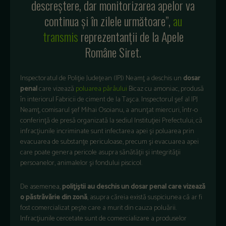
descreştere, dar monitorizarea apelor va
continua şi în zilele următoare”,
au
transmis
reprezentanţii de la Apele
Române Siret.
Inspectoratul de Poliţie Judeţean (IPJ) Neamţ a deschis un
dosar
penal
care vizează
poluarea pârâului
Bicaz cu amoniac, produsă
în interiorul Fabricii de ciment de la Taşca. Inspectorul şef al IPJ
Neamţ, comisarul şef Mihai Osoianu, a anunţat miercuri, într-o
conferinţă de presă organizată la sediul Instituţiei Prefectului, că
infracţiunile incriminate sunt infectarea apei şi poluarea prin
evacuarea de substanţe periculoase, precum şi evacuarea apei
care poate genera pericole asupra sănătăţii şi integrităţii
persoanelor, animalelor şi fondului piscicol.
De asemenea,
poliţiştii au deschis un dosar penal care vizează
o păstrăvărie din zonă
, asupra căreia există suspiciunea că ar fi
fost comercializat peşte care a murit din cauza poluării.
Infracţiunile cercetate sunt de comercializare a produselor