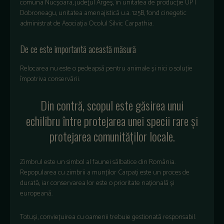
comuna Nucșoara, judeţul Argeş, în unitatea de producție UP I
Dobroneagu, unitatea amenajistică u.a. 125B, fond cinegetic
administrat de Asociația Ocolul Silvic Carpathia.
De ce este importantă această măsură
Relocarea nu este o pedeapsă pentru animale și nici o soluție
împotriva conservării.
Din contră, scopul este găsirea unui
echilibru între protejarea unei specii rare și
protejarea comunităților locale.
Zimbrul este un simbol al faunei sălbatice din România.
Repopularea cu zimbrii a munților Carpați este un proces de
durată, iar conservarea lor este o prioritate națională și
europeană.
Totuși, conviețuirea cu oamenii trebuie gestionată responsabil.