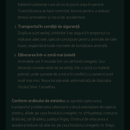
folosind substanțe care să nu le pună viața în pericol.
Tranchilizarea se face controlat, tocmai pentru a reduce
stresul animalelor și riscul de accidentare.
Transportul în condiții de siguranță
După ce sunt sedați, zimbrilor li se asigură transportul cu
mijloace adecvate, special concepute pentru animale de talie
mare, respectând toate normele de bunăstare animală.
Eliberarea într-o zonă mai izolată
Animalele vor fi mutate într-un alt fond cinegetic, la o
distanță considerabilă de localități, într-o zonă cu habitat
potrivit, unde șansele de a intra în conflict cu oamenii sunt
mult mai mici. Noua locație este administrată de Asociația
Ocolul Silvic Carpathia.
Conform ordinului de ministru
, se aprobă capturarea,
transportul şi eliberarea ulterioară a două exemplare din specia
zimbru, aflate pe raza fondului cinegetic nr. 9 Mușetești, comuna
Brăduleț, sat Brădetu, judeţul Argeş. Ordinul de relocarea a
acestora trebuie să aibe loc pe raza fondului cinegetic nr. 8 Jepi,