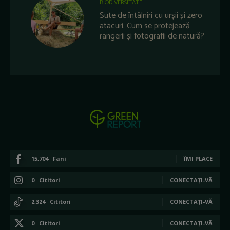
BIODIVERSITATE
Sute de întâlniri cu urșii și zero
atacuri. Cum se protejează
rangerii și fotografii de natură?
15,704
Fani
ÎMI PLACE
0
Cititori
CONECTAȚI-VĂ
2,324
Cititori
CONECTAȚI-VĂ
0
Cititori
CONECTAȚI-VĂ