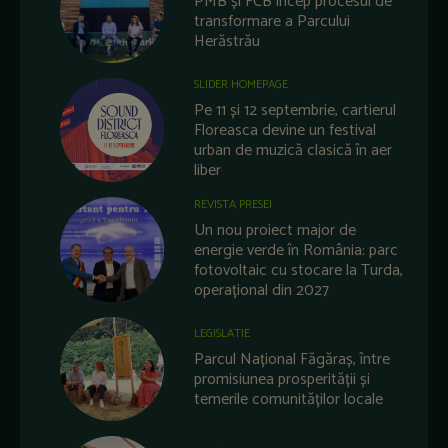
PMB și FCB încep procesul de
transformare a Parcului
Herăstrău
SLIDER HOMEPAGE
Pe 11 și 12 septembrie, cartierul
Floreasca devine un festival
urban de muzică clasică în aer
liber
REVISTA PRESEI
Un nou proiect major de
energie verde în România: parc
fotovoltaic cu stocare la Turda,
operațional din 2027
LEGISLATIE
Parcul Național Făgăraș, între
promisiunea prosperității și
temerile comunităților locale