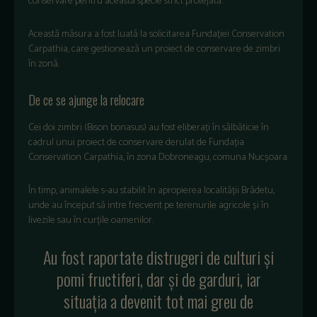
conservare pentru această specie strict protejată.
Această măsura a fost luată la solicitarea Fundației Conservation
Carpathia, care gestionează un proiect de conservare de zimbri
în zonă.
De ce se ajunge la relocare
Cei doi zimbri (Bison bonasus) au fost eliberați în sălbăticie în
cadrul unui proiect de conservare derulat de Fundația
Conservation Carpathia, în zona Dobroneagu, comuna Nucșoara.
În timp, animalele s-au stabilit în apropierea localității Brădetu,
unde au început să intre frecvent pe terenurile agricole și în
livezile sau în curțile oamenilor.
Au fost raportate distrugeri de culturi și
pomi fructiferi, dar și de garduri, iar
situația a devenit tot mai greu de