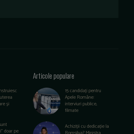
Articole populare
nstruiesc
15 candidați pentru
puterea
Apele Române:
re și
interviuri publice,
filmate
sunt
Achiziții cu dedicație la
zi” doar pe
Romsilva? Ministra