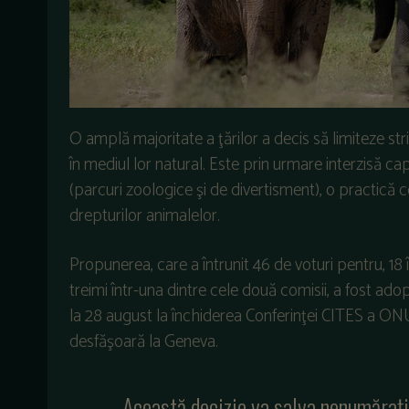
O amplă majoritate a ţărilor a decis să limiteze str
în mediul lor natural. Este prin urmare interzisă ca
(parcuri zoologice şi de divertisment), o practică
drepturilor animalelor.
Propunerea, care a întrunit 46 de voturi pentru, 18 
treimi într-una dintre cele două comisii, a fost ad
la 28 august la închiderea Conferinţei CITES a ONU
desfăşoară la Geneva.
„Această decizie va salva nenumărați e