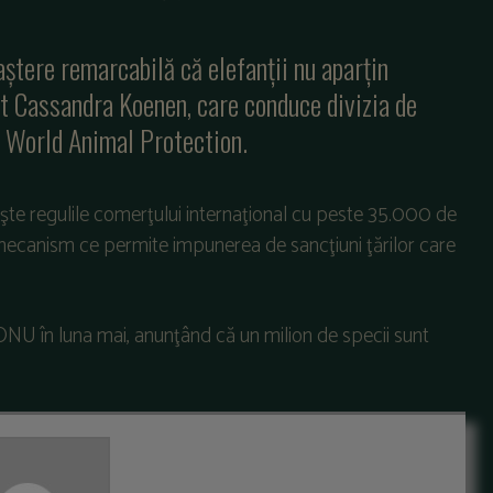
ștere remarcabilă că elefanții nu aparțin
at Cassandra Koenen, care conduce divizia de
a World Animal Protection.
eşte regulile comerţului internaţional cu peste 35.000 de
n mecanism ce permite impunerea de sancţiuni ţărilor care
ONU în luna mai, anunţând că un milion de specii sunt