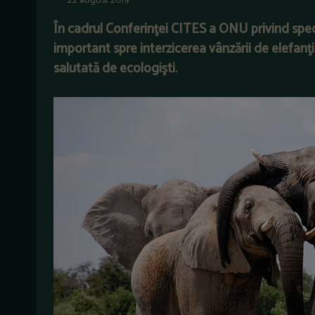
22 august 2019
În cadrul
Conferinţei CITES a ONU privind speci
important spre interzicerea vânzării de elefanţi 
salutată de ecologişti.