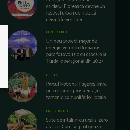
cartierul Floreasca devine un
festival urban de muzică
clasică în aer liber
REVISTA PRESEI
Un nou proiect major de
energie verde în România:
parc fotovoltaic cu stocare la
Turda, operațional din 2027
LEGISLATIE
Parcul Național Făgăraș, între
promisiunea prosperității și
temerile comunităților locale
BIODIVERSITATE
Sute de întâlniri cu urșii și zero
atacuri. Cum se protejează