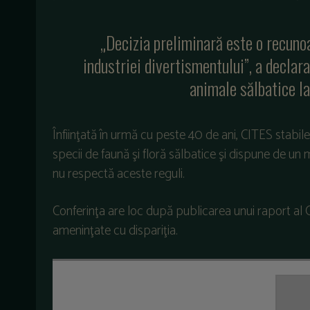
„Decizia preliminară este o recunoa
industriei divertismentului”, a declar
animale sălbatice l
Înfiinţată în urmă cu peste 40 de ani, CITES stabil
specii de faună şi floră sălbatice şi dispune de u
nu respectă aceste reguli.
Conferinţa are loc după publicarea unui raport al 
ameninţate cu dispariţia.