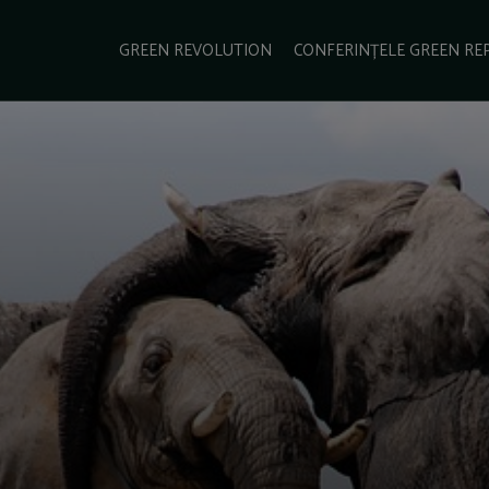
e Green Report
Podcast
Gala Green Report
Contact
GREEN REVOLUTION
CONFERINȚELE GREEN RE
USINESS
ENERGIE
TRANSPORT
CSR
SCHIMBĂRI CLIMATICE