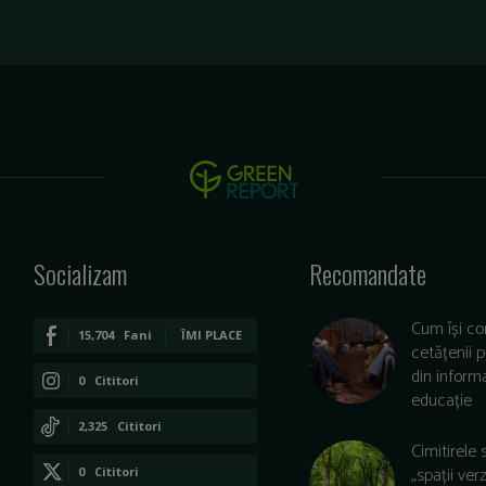
Socializam
Recomandate
Cum își co
15,704
Fani
ÎMI PLACE
cetățenii 
din informa
0
Cititori
educație
CONECTAȚI-VĂ
2,325
Cititori
Cimitirele 
CONECTAȚI-VĂ
„spații ver
0
Cititori