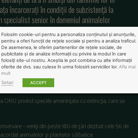
iața încarcerați în condiții de subzistență la
un specialist senior în domeniul animalelor
ernational (HSI), într-un comunicat .
Folosim cookie-uri pentru a personaliza conținutul și anunțurile,
pentru a oferi funcții de rețele sociale și pentru a analiza traficul.
De asemenea, le oferim partenerilor de rețele sociale, de
entru şi Est, care figurează de mult timp printre speciile
publicitate și de analize informații cu privire la modul în care
 din Africa australă, mai puţin ameninţaţi.
folosiți site-ul nostru. Aceștia le pot combina cu alte informații
oferite de dvs. sau culese în urma folosirii serviciilor lor.
Afla mai
mult
 pui de elefanţi grădinilor zoologice din China, potrivit
Setari
y International (HSI).
ACCEPT
 a ONU privind speciile ameninţate cu extincţia, care se
 conservare – veniţi din peste 180 de ţări dezbat cele 56 de
acordat animalelor şi plantelor sălbatice.