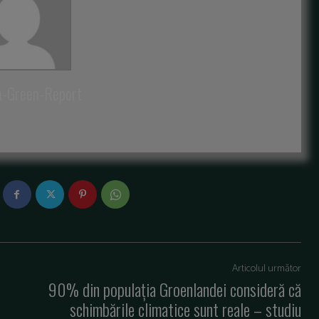
a-Green-Report
Articolul următor
90% din populația Groenlandei consideră că
schimbările climatice sunt reale – studiu