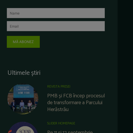
MĂ ABONEZ
Ultimele știri
REVISTA PRESEI
PMB și FCB încep procesul
de transformare a Parcului
Herăstrău
SLIDER HOMEPAGE
Pe 11 și 12 septembrie,