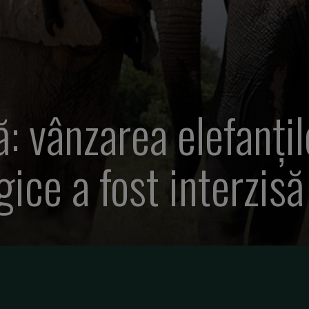
ă: vânzarea elefanți
gice a fost interzisă