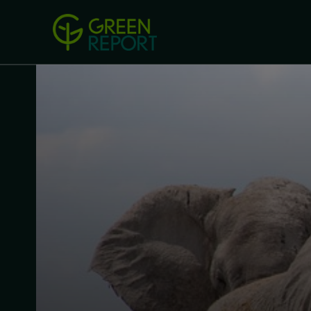
Green Revolution
Conferințel
ACASA
LEGISLAȚIE
B