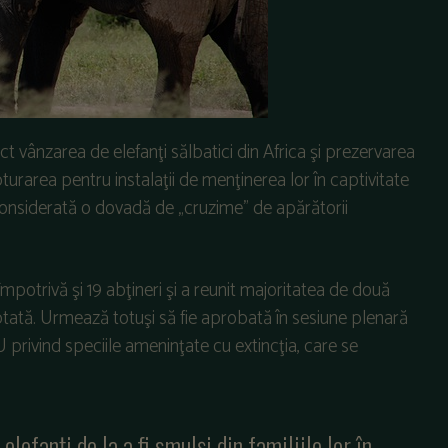
ict vânzarea de elefanţi sălbatici din Africa şi prezervarea
pturarea pentru instalaţii de menţinerea lor în captivitate
 considerată o dovadă de „cruzime” de apărătorii
împotrivă şi 19 abţineri şi a reunit majoritatea de două
optată. Urmează totuşi să fie aprobată în sesiune plenară
 privind speciile ameninţate cu extincţia, care se
lefanți de la a fi smulși din familiile lor în