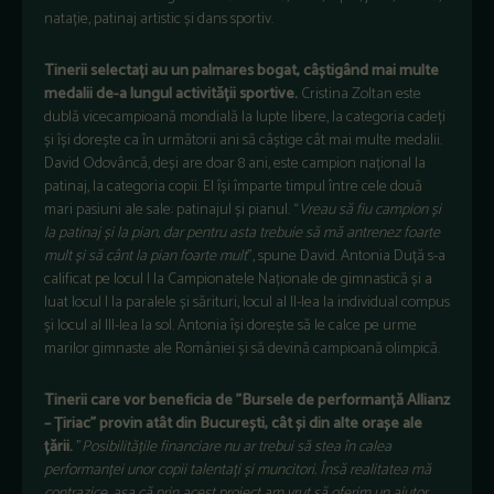
natație, patinaj artistic și dans sportiv.
Tinerii selectați au un palmares bogat, câștigând mai multe
medalii de-a lungul activității sportive.
Cristina Zoltan este
dublă vicecampioană mondială la lupte libere, la categoria cadeți
și își dorește ca în următorii ani să câștige cât mai multe medalii.
David Odovâncă, deși are doar 8 ani, este campion național la
patinaj, la categoria copii. El își împarte timpul între cele două
mari pasiuni ale sale: patinajul și pianul. “
Vreau să fiu campion și
la patinaj și la pian, dar pentru asta trebuie să mă antrenez foarte
mult și să cânt la pian foarte mult
”, spune David. Antonia Duță s-a
calificat pe locul I la Campionatele Naționale de gimnastică și a
luat locul I la paralele și sărituri, locul al II-lea la individual compus
și locul al III-lea la sol. Antonia își dorește să le calce pe urme
marilor gimnaste ale României și să devină campioană olimpică.
Tinerii care vor beneficia de ”Bursele de performanță Allianz
– Țiriac” provin atât din București, cât și din alte orașe ale
țării.
”
Posibilitățile financiare nu ar trebui să stea în calea
performanței unor copii talentați și muncitori. Însă realitatea mă
contrazice, așa că prin acest proiect am vrut să oferim un ajutor