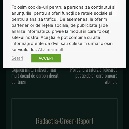
+ posts
Folosim cookie-uri pentru a personaliza conținutul și
anunțurile, pentru a oferi funcții de rețele sociale și
pentru a analiza traficul. De asemenea, le oferim
partenerilor de rețele sociale, de publicitate și de
analize informații cu privire la modul în care folosiți
site-ul nostru. Aceștia le pot combina cu alte
informații oferite de dvs. sau culese în urma folosirii
serviciilor lor.
Afla mai mult
Setari
ACCEPT
Articolul precedent
Articolul următor
Copacii maturi absorb mai
Portland a interzis folosirea
mult dioxid de carbon decât
pesticidelor care omoară
cei tineri
albinele
Redactia-Green-Report