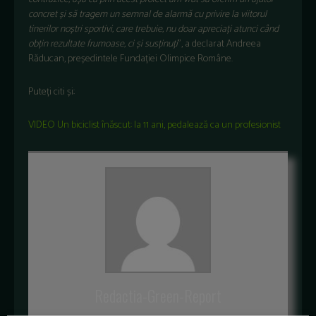
concret și să tragem un semnal de alarmă cu privire la viitorul
tinerilor noștri sportivi, care trebuie, nu doar apreciați atunci când
obțin rezultate frumoase, ci și susținuți
”, a declarat Andreea
Răducan, președintele Fundației Olimpice Române.
Puteți citi și:
VIDEO Un biciclist înăscut: la 11 ani, pedalează ca un profesionist
Redactia-Green-Report