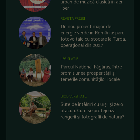
urban de muzică clasică în aer
liber
REVISTA PRESEI
Un nou proiect major de
energie verde în România: parc
fotovoltaic cu stocare la Turda,
operațional din 2027
LEGISLATIE
Parcul Național Făgăraș, între
promisiunea prosperității și
temerile comunităților locale
BIODIVERSITATE
Sute de întâlniri cu urșii și zero
atacuri. Cum se protejează
rangerii și fotografii de natură?