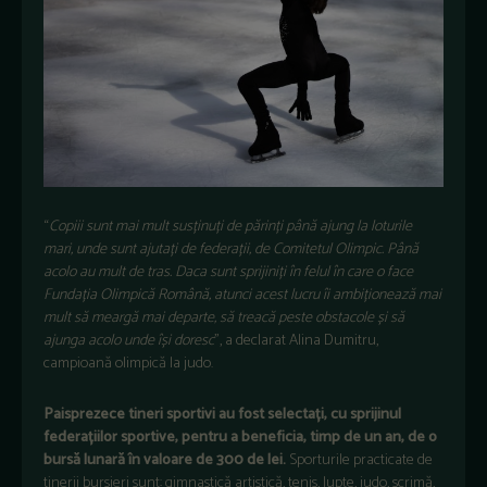
“
Copiii sunt mai mult susținuți de părinți până ajung la loturile
mari, unde sunt ajutați de federații, de Comitetul Olimpic. Până
acolo au mult de tras. Daca sunt sprijiniți în felul în care o face
Fundația Olimpică Română, atunci acest lucru îi ambiționează mai
mult să meargă mai departe, să treacă peste obstacole și să
ajunga acolo unde își doresc
”, a declarat Alina Dumitru,
campioană olimpică la judo.
Paisprezece tineri sportivi au fost selectați, cu sprijinul
federațiilor sportive, pentru a beneficia, timp de un an, de o
bursă lunară în valoare de 300 de lei.
Sporturile practicate de
tinerii bursieri sunt: gimnastică artistică, tenis, lupte, judo, scrimă,