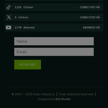
2,323
Cititori
CONECTAȚI-VĂ
0
Cititori
CONECTAȚI-VĂ
2,170
Abonați
ABONAȚI-VĂ
MĂ ABONEZ
© 2007 - 2025 Green-Report.ro
|
Toate drepturile rezervate
|
Designed by
Bell Studio