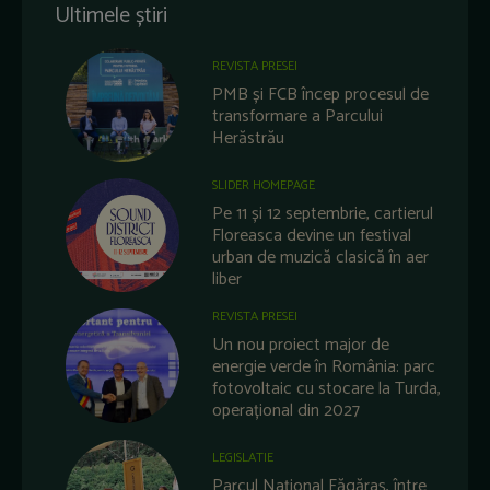
Ultimele știri
REVISTA PRESEI
PMB și FCB încep procesul de
transformare a Parcului
Herăstrău
SLIDER HOMEPAGE
Pe 11 și 12 septembrie, cartierul
Floreasca devine un festival
urban de muzică clasică în aer
liber
REVISTA PRESEI
Un nou proiect major de
energie verde în România: parc
fotovoltaic cu stocare la Turda,
operațional din 2027
LEGISLATIE
Parcul Național Făgăraș, între