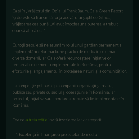
Ca și în „Vrăjitorul din Oz”a lui Frank Baum, Gala Green Report
își dorește să transmită forța adevărului șoptit de Glinda,
vrăjitoarea cea bună: „Ai avut întotdeauna puterea, a trebuit
doar să afli că o ai.”
Cu toții trebuie să ne asumăm rolul unui gardian permanent al
implementării celor mai bune practici de mediu în cele mai
diverse domenii, iar Gala oferă recunoaștere inițiativelor
remarcabile de mediu implementate în România, pentru
eforturile și angajamentul în protejarea naturii și a comunităților.
La competiție pot participa companii, organizații și instituții
publice sau private cu sediul și operațiunile în România, iar
proiectul, inițiativa sau abordarea trebuie să fie implementate în
România.
Cea de-
a treia ediție
invită înscrierea la 12 categorii:
Excelență în finanțarea proiectelor de mediu