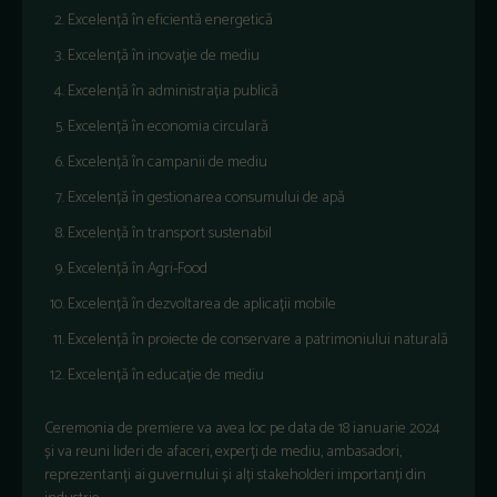
Excelență în eficientă energetică
Excelență în inovație de mediu
Excelență în administrația publică
Excelență în economia circulară
Excelență în campanii de mediu
Excelență în gestionarea consumului de apă
Excelență în transport sustenabil
Excelență în Agri-Food
Excelență în dezvoltarea de aplicații mobile
Excelență în proiecte de conservare a patrimoniului naturală
Excelență în educație de mediu
Ceremonia de premiere va avea loc pe data de 18 ianuarie 2024
și va reuni lideri de afaceri, experți de mediu, ambasadori,
reprezentanți ai guvernului și alți stakeholderi importanți din