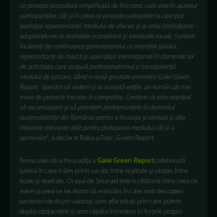
ce privește procedura simplificată de înscriere, care vine în ajutorul
participanților, cât și în ceea ce privește categoriile la care pot
participa reprezentanții mediului de afaceri și ai celui instituțional –
adaptându-ne la realitățile economice și trendurile locale. Suntem
încântați de continuarea parteneriatului cu membrii juriului,
reprezentanți de marcă și specialiști internaționali în domenile lor
de activitate, care asigură profesionalismul și transparență
modului de jurizare, dând o reală greutate premiilor Galei Green
Report. Sperăm să vedem și la această ediție, un număr cât mai
mare de proiecte înscrise în competiție. Credem că este esențial
să recunoaștem și să premiem performanțele în domeniul
sustenabilității din România pentru a încuraja și stimula și alte
inițiative relevante atât pentru protejarea mediului cât și a
oamenilor
”, a declarat Raluca Fișer, Green Report.
Tema celei de-a treia ediții a
Galei Green Report
celebrează
lumea în care trăim printr-un joc între realitate și utopie, între
iluzie și realitate. Orașul de Smarald este o călătorie între ceea ce
avem și ceea ce ne dorim să realizăm, în care vom descoperi
parteneri de drum valoroși, vom afla soluții prin care putem
depăși obstacolele și vom căpăta încredere în forțele proprii.