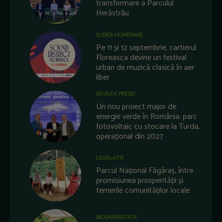
transformare a Parcului
Herăstrău
SLIDER HOMEPAGE
Pe 11 și 12 septembrie, cartierul
Floreasca devine un festival
urban de muzică clasică în aer
liber
REVISTA PRESEI
Un nou proiect major de
energie verde în România: parc
fotovoltaic cu stocare la Turda,
operațional din 2027
LEGISLATIE
Parcul Național Făgăraș, între
promisiunea prosperității și
temerile comunităților locale
BIODIVERSITATE