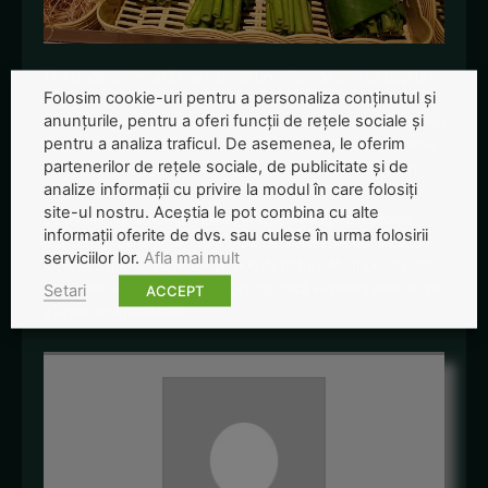
Thailanda generează mai mult de un milion de tone de deșeuri
Folosim cookie-uri pentru a personaliza conținutul și
de plastic pe an și este al șaselea cel mai mare poluator al
anunțurile, pentru a oferi funcții de rețele sociale și
oceanelor, potrivit Greenpeace. Totuși, conștientizarea problemei
pentru a analiza traficul. De asemenea, le oferim
deșeurilor din plastic a luat amploare în țările din sud-estul Asiei,
partenerilor de rețele sociale, de publicitate și de
iar mai multe magazine
fac eforturi
să reducă aceste deșeuri.
analize informații cu privire la modul în care folosiți
site-ul nostru. Aceștia le pot combina cu alte
De asemenea, aceste țări aveau înainte o tradiție din a folosi
informații oferite de dvs. sau culese în urma folosirii
frunzele de banane pentru a împacheta alimente, dar și ca să
serviciilor lor.
Afla mai mult
servească mâncarea pe ele, pe post de farfurii. Mulți locuitori din
acea parte a lumii se declară bucuroși dacă va reveni acest stil de
Setari
ACCEPT
a împacheta produsele.