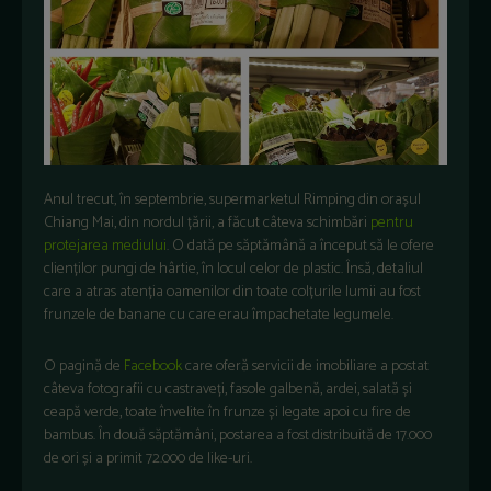
Anul trecut, în septembrie, supermarketul Rimping din orașul
Chiang Mai, din nordul țării, a făcut câteva schimbări
pentru
protejarea mediului
. O dată pe săptămână a început să le ofere
clienților pungi de hârtie, în locul celor de plastic. Însă, detaliul
care a atras atenția oamenilor din toate colțurile lumii au fost
frunzele de banane cu care erau împachetate legumele.
O pagină de
Facebook
care oferă servicii de imobiliare a postat
câteva fotografii cu castraveți, fasole galbenă, ardei, salată și
ceapă verde, toate învelite în frunze și legate apoi cu fire de
bambus. În două săptămâni, postarea a fost distribuită de 17.000
de ori și a primit 72.000 de like-uri.