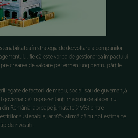
sustenabilitatea în strategia de dezvoltare a companiilor
anagementului, fie că este vorba de gestionarea impactului
despre crearea de valoare pe termen lung pentru părțile
terii legate de factorii de mediu, sociali sau de guvernanță
d governance), reprezentanții mediului de afaceri nu
a din România: aproape jumătate (49%) dintre
stițiilor sustenabile, iar 18% afirmă că nu pot estima ce
 de investiții.