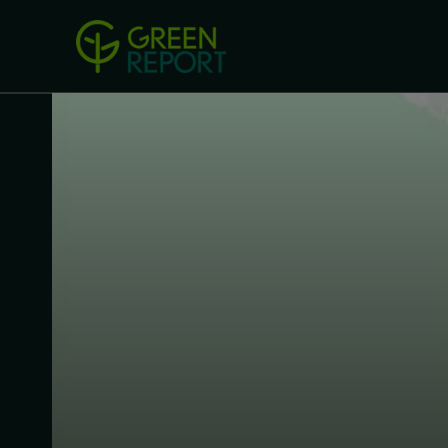
Green Revolution
Conferințel
ACASA
LEGISLAȚIE
B