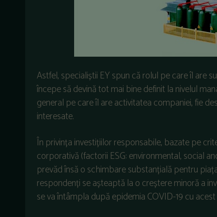
Astfel, specialiștii EY spun că rolul pe care îl are 
începe să devină tot mai bine definit la nivelul m
general pe care îl are activitatea companiei, fie 
interesate.
În privința investițiilor responsabile, bazate pe cri
corporativă (factorii ESG: environmental, social an
prevăd însă o schimbare substanțială pentru piaț
respondenți se așteaptă la o creștere minoră a inve
se va întâmpla după epidemia COVID-19 cu acest tip