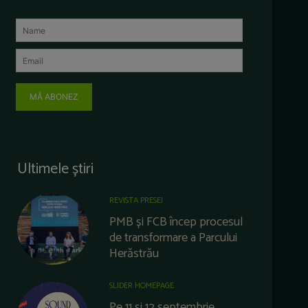
MĂ ABONEZ
Ultimele știri
REVISTA PRESEI
PMB și FCB încep procesul
de transformare a Parcului
Herăstrău
SLIDER HOMEPAGE
Pe 11 și 12 septembrie,