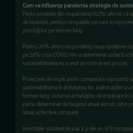
Cum va influența pandemia strategia de suste
Peste jumătate din respondenți (52%) afirmă că e
de business pentru companiile pe care le reprezintă
priorităților pe termen lung.
Pentru 20% dintre respondenți, noua epidemie nu a
pe 28% criza COVID-19 i-a determinat să facă schim
sustenabilitatea nu a avut un rol în acest proces.
Proiectele de implicare în comunitate reprezintă u
sustenabilitatea în activitatea lor, având astfel un 
termen lung. Volumul activităților de implicare în 
parte, determinat de bugetul anual alocat către proi
anual al fiecărei companii.
Investițiile sustenabile joacă și ele un rol în strat