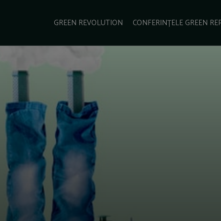
e Green Report
Podcast
Gala Green Report
Contact
GREEN REVOLUTION
CONFERINȚELE GREEN RE
USINESS
ENERGIE
TRANSPORT
CSR
SCHIMBĂRI CLIMATICE