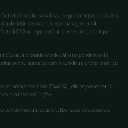
actorii de mediu, sociali sau de guvernanță corporativă
or iau decizii în ceea ce privește managementul
că factorii ESG nu reprezintă un element important pe
or ESG luat în considerare de către respondenți este
oritar pentru aproape trei sferturi dintre profesioniștii cu
ransparența decizională” (40%), „eficiența energetică”
or asupra mediului” (27%).
criterii de mediu și sociale”, „libertatea de asociere a