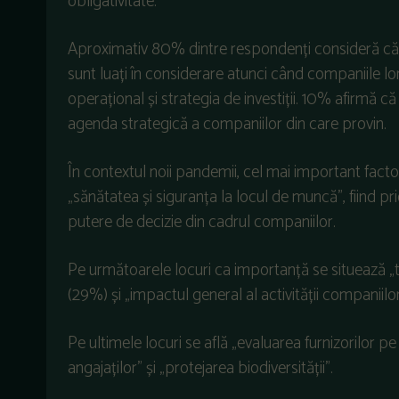
obligativitate.
Aproximativ 80% dintre respondenți consideră că f
sunt luați în considerare atunci când companiile l
operațional și strategia de investiții. 10% afirmă 
agenda strategică a companiilor din care provin.
În contextul noii pandemii, cel mai important fact
„sănătatea și siguranța la locul de muncă”, fiind pri
putere de decizie din cadrul companiilor.
Pe următoarele locuri ca importanță se situează „t
(29%) și „impactul general al activității companiil
Pe ultimele locuri se află „evaluarea furnizorilor pe 
angajaților” și „protejarea biodiversității”.