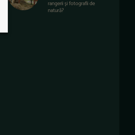
rangerii și fotografii de
natură?