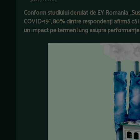
31 august 2020
Conform studiului derulat de EY Romania „Susten
COVID-19”, 80% dintre respondenți afirmă că int
un impact pe termen lung asupra performanței 