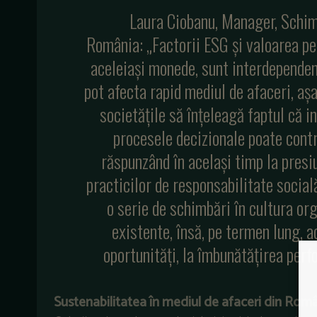
Laura Ciobanu, Manager, Schimb
România: „Factorii ESG și valoarea pe 
aceleiași monede, sunt interdependen
pot afecta rapid mediul de afaceri, a
societățile să înțeleagă faptul că i
procesele decizionale poate contr
răspunzând în același timp la presi
practicilor de responsabilitate socia
o serie de schimbări în cultura org
existente, însă, pe termen lung, a
oportunități, la îmbunătățirea perf
Sustenabilitatea în mediul de afaceri din Rom