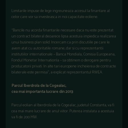
Limitarile impuse de lege ingreuneaza accesul la finantare al
celor care vor sa investeasca in noi capacitate eoliene.
“Bancile nu acorda finantarile necesare daca nu este prezentat
un contract bilateral deoarece lipsa acestuia impiedica realizarea
unui business plan solid. Incercam ca prin discutiile pe care le
avem atat cu autoritatile romane, dar si cu reprezentantii
institutiilor internationale – Banca Mondiala, Comisia Europeana,
Fondul Monetar Internationla – sa obtinem o derogare pentru
producatorii privati. In alte tari europene incheierea de contracte
bilaterale este permisa”, a explicat reprezentantul RWEA.
Parcul Iberdrola de la Cogealac,
cea mai importanta lucrare din 2013
Parcul eolian al Iberdrola de la Cogealac, judetul Constanta, va fi
cea mai mare lucrare de anul viitor. Puterea instalata a acestuia
va fi de 200 MW.