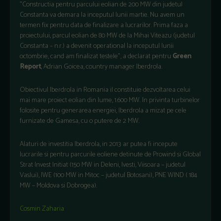
"Constructia pentru parcului eolian de 200 MW din judetul
Constanta va demara la inceputul lunii martie. Nu avem un
termen fix pentru data de finalizare a lucrarilor. Prima faza a
proiectului, parcul eolian de 80 MW de la Mihai Viteazu (judetul
Constanta – n.r.) a devenit operational la inceputul lunii
octombrie, cand am finalizat testele", a declarat pentru
Green
Report
, Adrian Goicea, country manager Iberdrola.
Obiectivul Iberdrola in Romania il constituie dezvoltarea celui
mai mare proiect eolian din lume, 1.600 MW. In privinta turbinelor
folosite pentru generarea energiei, Iberdrola a mizat pe cele
furnizate de Gamesa, cu o putere de 2 MW.
Alaturi de investitia Iberdrola, in 2013 ar putea fi incepute
lucrarile si pentru parcurile eoliene detinute de Prowind si Global
Strat Invest Initiat (150 MW in Deleni, Ivesti, Viisoara – judetul
Vaslui), IWE (100 MW in Mitoc – judetul Botosani), PNE WIND ( 184
MW – Moldova si Dobrogea).
Cosmin Zaharia