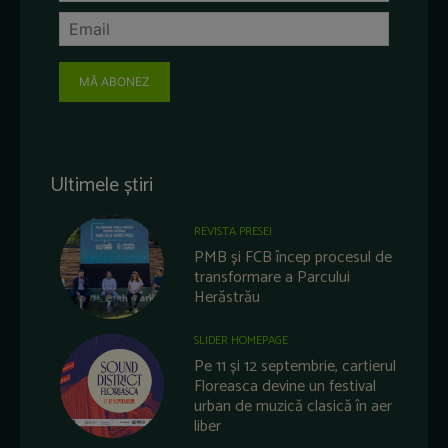
MĂ ABONEZ
Ultimele știri
REVISTA PRESEI
PMB și FCB încep procesul de
transformare a Parcului
Herăstrău
SLIDER HOMEPAGE
Pe 11 și 12 septembrie, cartierul
Floreasca devine un festival
urban de muzică clasică în aer
liber