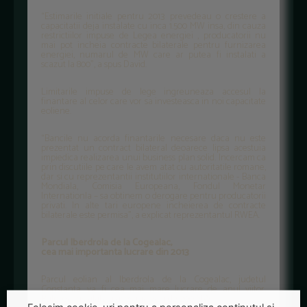
“Estimarile initiale pentru 2013 prevedeau o crestere a
capacitatii deja instalate cu inca 1.500 MW insa, din cauza
restrictiilor impuse de Legea energiei , producatorii nu
mai pot incheia contracte bilaterale pentru furnizarea
energiei, numarul de MW care ar putea fi instalati a
scazut la 800”, a spus David.
Limitarile impuse de lege ingreuneaza accesul la
finantare al celor care vor sa investeasca in noi capacitate
eoliene.
“Bancile nu acorda finantarile necesare daca nu este
prezentat un contract bilateral deoarece lipsa acestuia
impiedica realizarea unui business plan solid. Incercam ca
prin discutiile pe care le avem atat cu autoritatile romane,
dar si cu reprezentantii institutiilor internationale - Banca
Mondiala, Comisia Europeana, Fondul Monetar
Internationla – sa obtinem o derogare pentru producatorii
privati. In alte tari europene incheierea de contracte
bilaterale este permisa”, a explicat reprezentantul RWEA.
Parcul Iberdrola de la Cogealac,
cea mai importanta lucrare din 2013
Parcul eolian al Iberdrola de la Cogealac, judetul
Constanta, va fi cea mai mare lucrare de anul viitor.
Puterea instalata a acestuia va fi de 200 MW.