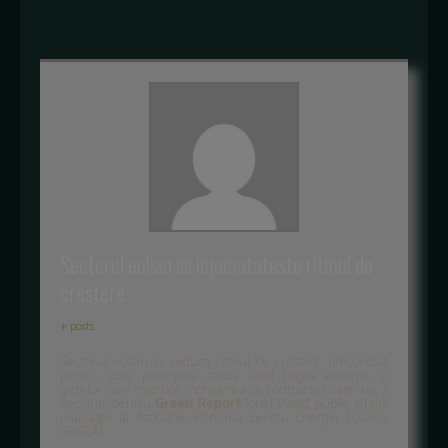
Sectorul eolian isi injumatateste ritmul de
crestere
+ posts
Sectorul eolian isi reduce ritmul de crestere preconizat
pentru 2013, principala cauza fiind Legea energiei si
gazelor care interzice incheierea de contracte bilaterale, a
declarat, pentru
Green Report
, Ionel David, public affairs
manager al Asociatiei Romana pentru Energie Eoliana
(RWEA).